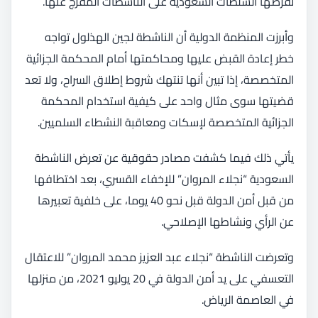
تفرضها السلطات السعودية على الناشطات المفرج عنها.
وأبرزت المنظمة الدولية أن الناشطة لجين الهذلول تواجه
خطر إعادة القبض عليها ومحاكمتها أمام المحكمة الجزائية
المتخصصة، إذا تبين أنها تنتهك شروط إطلاق السراح، ولا تعد
قضيتها سوى مثال واحد على كيفية استخدام المحكمة
الجزائية المتخصصة لإسكات ومعاقبة النشطاء السلميين.
يأتي ذلك فيما كشفت مصادر حقوقية عن تعرض الناشطة
السعودية “نجلاء المروان” للإخفاء القسري، بعد اختطافها
من قبل أمن الدولة قبل نحو 40 يوما، على خلفية تعبيرها
عن الرأي ونشاطها الإصلاحي.
وتعرضت الناشطة “نجلاء عبد العزيز محمد المروان” للاعتقال
التعسفي على يد أمن الدولة في 20 يوليو 2021، من منزلها
في العاصمة الرياض.