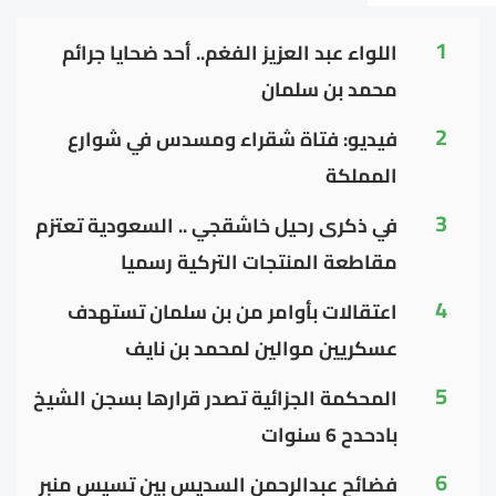
1
اللواء عبد العزيز الفغم.. أحد ضحايا جرائم
محمد بن سلمان
2
فيديو: فتاة شقراء ومسدس في شوارع
المملكة
3
في ذكرى رحيل خاشقجي .. السعودية تعتزم
مقاطعة المنتجات التركية رسميا
4
اعتقالات بأوامر من بن سلمان تستهدف
عسكريين موالين لمحمد بن نايف
5
المحكمة الجزائية تصدر قرارها بسجن الشيخ
بادحدح 6 سنوات
6
فضائح عبدالرحمن السديس بين تسيس منبر