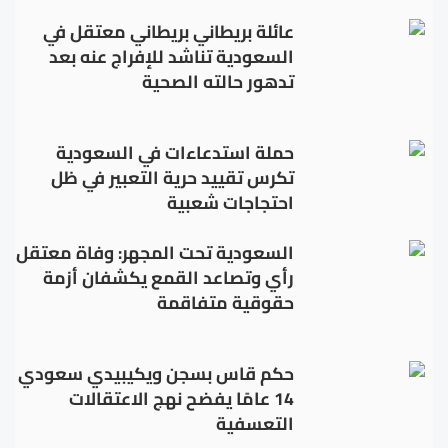
عائلة بريطاني بريطاني معتقل في
السعودية تناشد للإفراج عنه بعد
تدهور حالته الصحية
حملة استدعاءات في السعودية
تكرس تقييد حرية التعبير في ظل
احتجاجات شعبية
السعودية تحت المجهر: وفاة معتقل
رأي وتصاعد القمع يكشفان أزمة
حقوقية متفاقمة
حكم قاس بسجن ويكيبيدي سعودي
14 عامًا يفضح نهج الاعتقالات
التعسفية