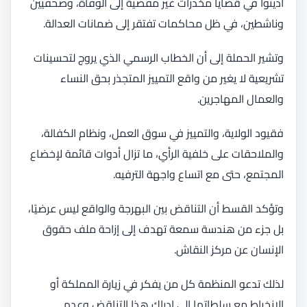
أُدينوا في قضايا مخدرات غير مفضية إلى الوفاة، وصحفيين
وناشطين، في ظل محاكمات تفتقر إلى ضمانات العدالة.
وتشير الحملة إلى أن الخطاب الرسمي الذي يروج لتحسينات
تشريعية لا يغير من واقع التمييز المتجذر بحق النساء
والعمال المهاجرين.
فقيود الولاية، والتمييز في سوق العمل، ونظام الكفالة،
والملاحقات على خلفية الرأي، ما تزال أدوات قائمة لإخضاع
المجتمع، حتى مع اتساع واجهة الترفيه.
وتؤكد القسط أن التناقض بين البهرجة والواقع ليس عرضيًا،
بل جزء من هندسة سمعة تهدف إلى إزاحة ملف حقوق
الإنسان عن مركز النقاش.
لذلك تدعو المنظمة كل من يفكر في زيارة المملكة أو
الانخراط مع سلطاتها إلى إدراك هذا التناقض وعدم