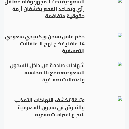
السعودية تحت المجهر: وفاة معتقل
رأي وتصاعد القمع يكشفان أزمة
حقوقية متفاقمة
حكم قاس بسجن ويكيبيدي سعودي
14 عامًا يفضح نهج الاعتقالات
التعسفية
شهادات صادمة من داخل السجون
السعودية: قمع بلا محاسبة
واعتقالات تعسفية
وثيقة تكشف انتهاكات التعذيب
والتحرش في سجون السعودية
لانتزاع اعترافات قسرية