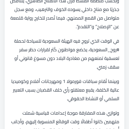
وبحسب منظمة القسط فإن هذا الانفتاح الظاهري، يتناقض
جذريًا مع مناخ داخلي يسوده الخوف والترهيب، ومع سجل
متواصل من القمع الممنهج، فيما تُصدر للخارج رواية مُلمعة
عن “الإصلاح” و“التقدم”.
في الوقت الذي تروج فيه الهيئة السعودية للسياحة لحملة
#روح_السعودية، يخضع مواطنون كُثر لقرارات حظر سفر
تعسفية تمنعهم من مغادرة البلاد دون مسوغ قانوني أو
سقف زمني.
وبينما تُقام سباقات فورمولا 1 ومهرجانات أفلام وكوميديا
عالية الكلفة، يقبع معتقلو رأي خلف القضبان بسبب التعبير
السلمي أو النشاط الحقوقي.
وتوازي هذه المفارقة موجة إعدامات قياسية شملت
متهمين كانوا أطفالًا وقت الوقائع المنسوبة إليهم، وأجانب