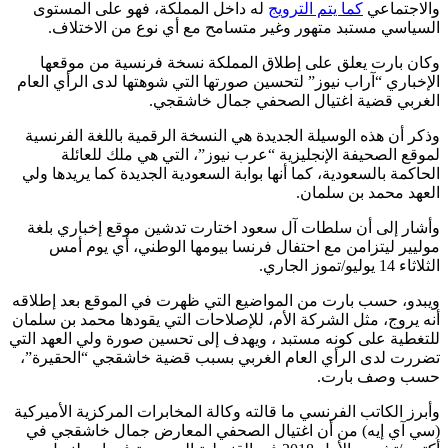
لاجتماعي
كما يتم الترويج
له داخل المملكة، فهو على المستوى
سياسي مستبد متهور وغير متسامح مع أي نوع من الاختلاف.
ان بارت يعلق على إطلاق المملكة نسخة فرنسية من موقعها
إخباري “آراب نيوز” لتحسين صورتها التي شوهتها لدى الرأي العام
غربي قضية اغتيال الصحفي جمال خاشقجي.
كر أن هذه الوسيلة الجديدة هي النسخة الرقمية باللغة الفرنسية
وقع الصحيفة الإنجليزية “عرب نيوز”، التي هي ملك للعائلة
حاكمة بالسعودية، كما أنها بوابة السعودية الجديدة كما يريدها ولي
عهد محمد بن سلمان.
شار إلى أن سلطات آل سعود اختارت تدشين موقع إخباري بلغة
ليير ليتزامن مع احتفال فرنسا بيومها الوطني، أي يوم أمس
اء 14 يوليو/تموز الجاري.
بدو، حسب بارت من المواضيع التي ظهرت في الموقع بعد إطلاقه
ه يروج، مثل الشركة الأم، للإصلاحات التي يقودها محمد بن سلمان
تغطية على كونه مستبد ، ويهدف إلى تحسين صورة ولي العهد التي
ررت لدى الرأي العام الغربي بسبب قضية خاشقجي “الحقيرة”،
سب وصف بارت.
برز الكاتب الفرنسي ما قالته وكالة المخابرات المركزية الأميركية
ي آي إيه) من أن اغتيال الصحفي المعارض جمال خاشقجي في