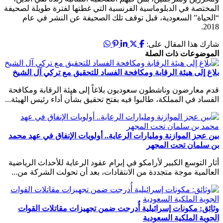
مختصة في الدبلوماسية الفرنسية التي غطتها لفترة طويلة لصحيفة
لحياة” السعودية، قبل توقف تلك الصحيفة عن النشر في عام
201
رك هذا المقال على:
موضوعات ذات الصلة
اغ إلى هيئة الرقابة ومكافحة الفساد للتحقيق مع تركي آل الشيخ
م معارضون وناشطون سعوديون بلاغاً إلى هيئة الرقابة ومكافحة
فساد في المملكة، طالبوا فيه بفتح تحقيق بشأن أداء رئيس الهيئة...
ن عجز الموازنة ومليارات الرعاية.. أولويات الإنفاق في عهد محمد
 سلمان تحت المجهر
ار التوسع الكبير لأرامكو في إبرام عقود الرعاية للأحداث الرياضية
عالمية موجة متجددة من الانتقادات، بعد أن تحولت الشركة من...
ائق: مكونات إسرائيلية أُدرجت ضمن تجهيزات مقاتلات القوات
جوية الملكية السعودية