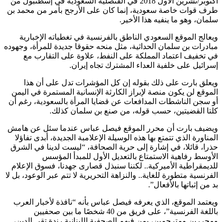
أكتوبر/تشرين الأول 2018 في القنصلية السعودية في إسطنبول من
ف قوات خاصة سعودية، إنما كان على الأرجح بأمر من محمد بن
مان، وهو ما ينفيه هذا الأخير.
عالج الموقع السعودي الناطق بالفرنسية في تغطياته الإخبارية
ادرات بن سلمان الحداثية، مثل منحه حقوقا جديدة للمرأة، وجهوده
 تخفيف اعتماد المملكة على النفط، علاوة على التقارب مع
رائيل على خلفية العداء المشترك تجاه إيران.
علق بارت على ذلك بقوله إن كل المؤشرات تدل على أن هذا
موقع لن يكون منصة لإبراز الكارثة الإنسانية المستمرة في اليمن
 سجن الناشطات المدافعات عن قضايا المرأة بالسعودية، رغم أن
تا القضيتين، حسب قوله، من صنع بن سلمان كذلك.
يضيف بارت أن محرر الموقع فيصل عباس عندما سئل عن هامش
مناورة الذي تتمتع بها هذه الوسيلة الإعلامبة الجديدة، أبدى تفاؤلا
را، قائلا، في إشارة إلى حرية الصحافة، “ليست لدينا في الشرق
أوسط رفاهية الاستمتاع بالتعديل الأول للمبدأ المؤسس
ديمقراطية الأميركية.. لكننا سنبذل قصارى جهدنا، فسوق الإعلام
فرنسية متطورة للغاية.. والنزاهة التحريرية لا تتم عبر الوعود، بل لا
 من إثباتها بالأفعال”.
عتمد الموقع، الذي يعرفه فيصل عباس بأنه “نافذة لأخبار العرب
باللغة الفرنسية”، على فريق من 40 شخصًا ما بين صحفيين
حررين ومترجمين، بمن فيهم الصحفية اللبنانية رندة تقي الدين،