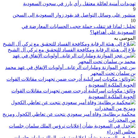
ديدات أمنية لعائلة معتقل رأي بارز في سجون السعودية
شور على وسائل التواصل قد يقود زوار السعودية إلى السجن
1
ليل: لماذا قد تنقلب حملة حجب الحسابات المعارضة في
سعودية على أهدافها؟
موصى به
اغ إلى هيئة الرقابة ومكافحة الفساد للتحقيق مع تركي آل الشيخ
ن عجز الموازنة ومليارات الرعاية.. أولويات الإنفاق في عهد محمد
 سلمان تحت المجهر
ائق: مكونات إسرائيلية أُدرجت ضمن تجهيزات مقاتلات القوات
جوية الملكية السعودية
كمة بريطانية: وفاة أمير سعودي نتجت عن تعاطي الكحول ومزيج
ن المخدرات
ل في السعودية بشأن إعلانات ترؤس الملك سلمان جلسات