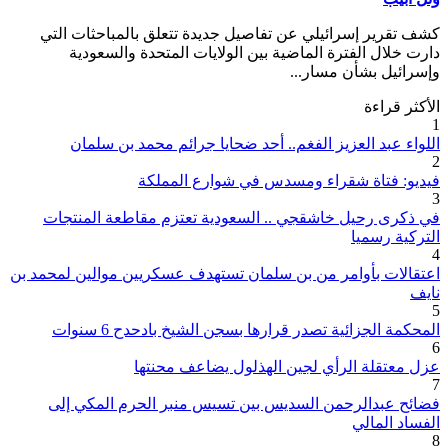
ف تقرير إسرائيلي عن تفاصيل جديدة تتعلق بالمباحثات التي
رت خلال الفترة الماضية بين الولايات المتحدة والسعودية
سرائيل بشأن مسار...
أكثر قراءة
لواء عبد العزيز الفغم.. أحد ضحايا جرائم محمد بن سلمان
ديو: فتاة شقراء ومسدس في شوارع المملكة
 ذكرى رحيل خاشقجي .. السعودية تعتزم مقاطعة المنتجات
تركية رسميا
تقالات بأوامر من بن سلمان تستهدف عسكريين موالين لمحمد بن
يف
محكمة الجزائية تصدر قرارها بسجن الشيخ بادحدح 6 سنوات
ل معتقلة الرأي لجين الهذلول يضاعف محنتها
ائح عبدالرحمن السديس بين تسيس منبر الحرم المكي إلى
فساد المالي