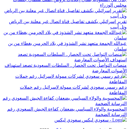
لس الوزراء
رير إسرائيلي يكشف تفاصيل قناة اتصال غير معلنة بين الرياض
ل أبيب
دالله الجمعة متعهد نشر الشذوذ في بلاد الحرمين بغطاء من بن
لمان
صات التواصل تحت الحصار.. السلطات السعودية تصعد استهداف
أصوات المعارضة
عم رسمي سعودي لشركات ممولة لإسرائيل رغم حملات
مقاطعة
محسوبية والولاء السياسي يضعفان كفاءة الجيش السعودي رغم
ترسانة الضخمة
سعودي ليكس