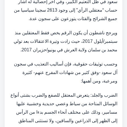
سعود في ظل التعتيم الكبير، وفي آخر إحصائية له أشار
حساب “معتقلي الرأي” إلى وجود 2613 سجينا سياسيا من
جميع الشرائح والفئات يتوزعون على سجون عدة.
ويرجح ناشطون أن يكون الرقم يخص فقط المعتقلين منذ
سبتمبر/أيلول 2017، حيث زادت وتيرة الاعتقالات بعد تولي
محمد بن سلمان ولاية العرش في يونيو/حزيران 2017.
وحسب توثيقات حقوقية، فإن أساليب التعذيب في سجون
آل سعود -وفق كثير من شهادات المفرج عنهم- كثيرة
ومرعبة، ومن أهمها:
الضرب والجلد: يتعرض المعتقل للصفع والضرب بشتى أنواع
الوسائل المتاحة من سياط وعصي حديدية وخشبية عليها
مسامير، وذلك على مختلف أنحاء الجسم بدءا من الرأس
إلى الظهر إلى الذراعين والساقين، ولا تستثنى المناطق