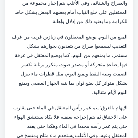
والصراخ والشتائم، وفي الأغلب يتم إجبار مجموعة من
المعتقلين على خلع الثياب أمام بعضهم البعض بشكل حاط
للكرامة وما يعنيه ذلك من إذلال وإهانة.
المنع من النوم: يوضع المعتقلون في زنازين قريبة من غرف
التعذيب ليسمعوا صراخ من يتعذبون بجوارهم بشكل
مستمر، ما يمنعهم من النوم، كما يوضع المعتقل في غرفة
فيها إضاءة متحركة أو مصدر صوت متكرر برتابة تكسر
الصمت وتنبه اليقظ وتمنع النوم، مثل قطرات ماء تنزل
بشكل متواتر كل بضع ثوان بما ينبه الجهاز العصبي ويمنع
النوم لأيام متتالية.
الإيهام بالغرق: يتم غمر رأس المعتقل في الماء حتى يقارب
على الاختناق ثم يتم إخراجه بعنف، فلا يكاد يستنشق الهواء
حتى يتم غمر رأسه مجددا في الماء وهكذا حتى يفقد
المعتقل وعيه، وفي الأغلب يستخدم ماء مثلج ومتسخ في