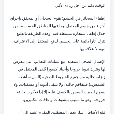
الوقت ذاته من أجل زيادة الألم.
إطفاء السجائر في الجسم: يقوم السجان أو المحقق بإحراق
أجزاء من جسم المعتقل -بما فيها المناطق الحساسة- من
خلال إطفاء سيجارة مشتعلة فيه، وهذه الطريقة بالطبع
تترك آثارا دائمة على الجسم، لدفع المعتقل إلى الاعتراف
بتهم لا علاقة بها.
الإهمال الصحي المتعمد: مع عمليات التعذيب التي يتعرض
لها وتترك ندوبا جروحا وأحيانا كسورا يُلقى المعتقل في
زنزانة خالية من جميع الشروط الصحية (التهوية، أشعة
الشمس..) فتتفاقم حالته، ولا يتلقى أدوية أو مسكنات، ولا
يسمح لطبيب السجن بالكشف عليه إلا إذا تعكرت حالته
جروحه، وهو ما تسبب بتشوهات وإعاقات للكثيرين.
قلع الأظافر: أشار بعض المعتقلين المفرج عنهم إلى أن