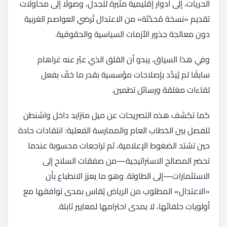
الحريات، إلى أدوار إقليمية مثيرة للجدل، وصولًا إلى محاولات
تقديم «نسخة مُحدّثة» من الاعتدال تُرضي العواصم الغربية
دون معالجة جذور الأزمات السياسية والحقوقية.
وفي هذا السياق، يبدو أن القلق الذي عبّر عنه غراهام
سابقًا لم يُبدَّد بإصلاحات مؤسسية بقدر ما خفّ بفعل
لقاءات مغلقة ورسائل تطمين.
كما تكشف هذه التصريحات عن ميل متزايد داخل واشنطن
للفصل بين الخطاب العام والممارسة الفعلية: انتقادات حادة
حين تشتد الضغوط الإعلامية، ثم تراجعات محسوبة عندما
تحضر المصالح الاستراتيجية—من صفقات السلاح إلى
الاستثمارات—إلى الطاولة. وهو ما يعزز الانطباع بأن
«الاعتدال» المطلوب من الرياض يُقاس بمدى توافقها مع
أولويات حلفائها، لا بمدى احترامها لمعايير ثابتة.