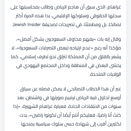
غراهام، الذي سبق أن هاجم الرياض وطالب بمحاسبتها على
سجلها الحقوقي وسلوكها الإقليمي، بدا هذه المرة أكثر
تصالحًا، بل ومطمئنًا، في تصريحات لصحيفة Jewish Insider.
وقال إنه بات «يفهم مخاوف السعوديين بشكل أفضل»،
مؤكدًا أنه رغم «عدم ارتياحه لبعض التصرفات السعودية»، لا
يشعر بالقلق من أن المملكة تنزلق نحو تطرف إسلامي، كما
يخشى البعض في المنطقة وداخل المجتمع اليهودي في
الولايات المتحدة.
غير أن هذا الخطاب التصالحي لا يمكن فصله عن سياق
أوسع تحاول فيه الرياض ترميم صورتها في واشنطن، بعد
سنوات من الانتقادات الحادة. فعبارة غراهام الشهيرة: «إذا
كنتُ أنا راضيًا، فعليكم أنتم أيضًا أن تكونوا راضين»، بدت
لكثيرين أقرب إلى شهادة حسن سلوك سياسية يمنحها