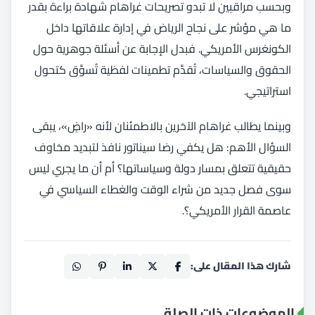
وبحسب مراقبين لا تبدو تصريحات غراهام شهادة براءة بقدر
ما هي مؤشر على نجاح الرياض في إدارة علاقاتها داخل
الكونغرس الأمريكي. فبدل الإجابة عن أسئلة جوهرية حول
الحقوق والسياسات، تُقدَّم تطمينات لفظية تُسوَّق كتحول
استراتيجي.
وبينما يطالب غراهام الآخرين بالاطمئنان لأنه «راضٍ»، يبقى
السؤال الأهم: هل يكفي رضا سيناتور نافذ لتبديد مخاوف
حقيقية تتعلق بمسار دولة وسياساتها؟ أم أن ما يجري ليس
سوى فصل جديد من شراء الوقت والغطاء السياسي في
عاصمة القرار الأمريكي؟.
شارك هذا المقال على:
الموضوعات ذات الصلة