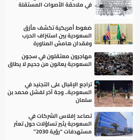
في ملاحقة الأصوات المستقلة
ضغوط أمريكية تكشف مأزق
السعودية بين استنزاف الحرب
وفقدان هامش المناورة
مهاجرون معتقلون في سجون
السعودية يعانون من جحيم لا يطاق
تراجع الإقبال على التجنيد في
السعودية.. وجهٌ آخر لفشل محمد بن
سلمان
تصاعد إفلاس الشركات في
السعودية يثير تساؤلات حول تعثر
مستهدفات “رؤية 2030”