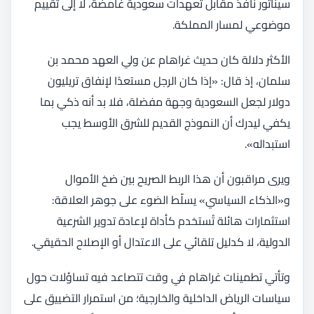
سيناتور نافذ مقابل تعهدات سعودية غامضة، لا إلى تقييم
موضوعي لمسار المملكة.
الأكثر دلالة كان حديث غراهام عن ولي العهد محمد بن
سلمان، إذ قال: «إذا كان الرجل مستعدًا لإنفاق تريليون
دولار لجعل السعودية وجهة مفضلة، فلا بد أنه ذكي بما
يكفي ليدرك أن النموذج القديم للشرق الأوسط يجب
استبداله».
ويرى مراقبون أن هذا الربط الصريح بين ضخ الأموال
و«الذكاء السياسي» يسلّط الضوء على جوهر العلاقة:
استثمارات هائلة تُستخدم كأداة لإعادة تدوير الشرعية
الدولية، لا كدليل تلقائي على الاعتدال أو الإصلاح الحقيقي.
وتأتي تطمينات غراهام في وقت تتصاعد فيه تساؤلات حول
سياسات الرياض الداخلية والخارجية؛ من استمرار التضييق على