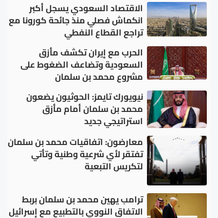
الاقتصاد السعودي يسجل أكبر
انكماش فصلي منذ جائحة كورونا مع
تراجع القطاع النفطي
الحرب مع إيران تكشف مأزق
السعودية وتضاعف الضغوط على
مشروع محمد بن سلمان
نيويورك تايمز: الحوثيون يضعون
محمد بن سلمان أمام مأزق
استراتيجي جديد
معارضون: اتفاقيات محمد بن سلمان
تفتقر لأي شرعية وطنية وتأتي
لتكريس التبعية
ترامب يهين محمد بن سلمان بربط
الاتفاق النووي بالتطبيع مع إسرائيل