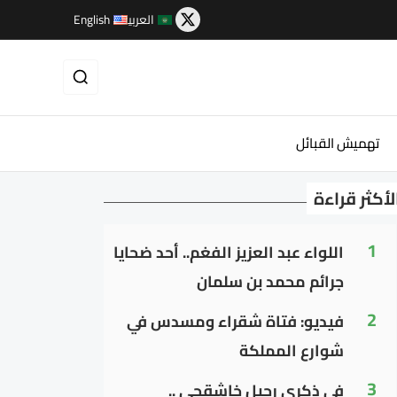
العربية
English
تهميش القبائل
لأكثر قراءة
1
اللواء عبد العزيز الفغم.. أحد ضحايا
جرائم محمد بن سلمان
2
فيديو: فتاة شقراء ومسدس في
شوارع المملكة
3
في ذكرى رحيل خاشقجي ..