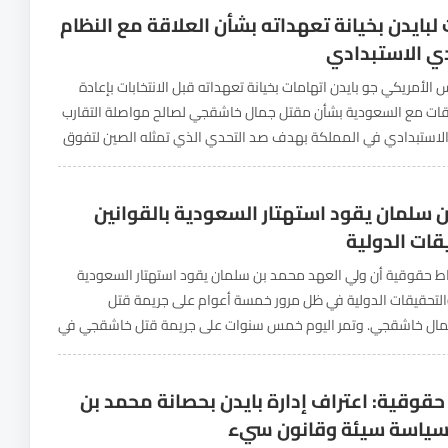
لبايدن بخيانة تعهداته بشأن العلاقة مع النظام
 الاستبدادي
س الأمريكي جو بايدن اتهامات بخيانة تعهداته قبل الانتخابات بإعادة
اقات مع السعودية بشأن مقتل جمال خاشقجي لصالح مواصلة التقارب
الاستبدادي في المملكة بهدف صد التحدي الذي تمثله الصين لتفوق
متحدة في الشرق الأوسط. وأوردت...
 سلمان يقود استهتار السعودية بالقوانين
قات الدولية
 حقوقية أن ولي العهد محمد بن سلمان يقود استهتار السعودية
والتحقيقات الدولية في ظل مرور خمسة أعوام على جريمة قتل
ال خاشقجي. وتمر اليوم خمس سنوات على جريمة قتل خاشقجي في
ملكة في إسطنبول. وقد...
قوقية: اعتراف إدارة بايدن بحصانة محمد بن
سياسة سيئة وقانون سيء