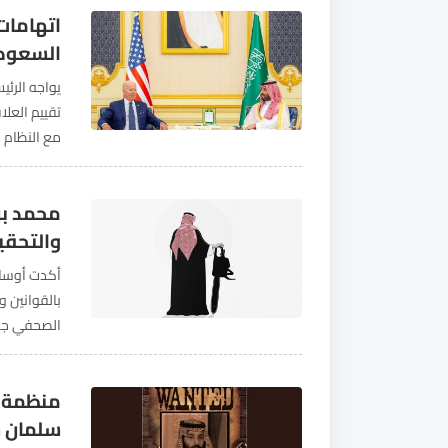
اتهامات 
السعودي
يواجه الرئي
تقييم العل
مع النظام 
الولايات ال
محمد بن
والتحقي
أكدت أوساط
بالقوانين 
الصحفي جم
قنصلية الم
منظمة ح
سلمان 