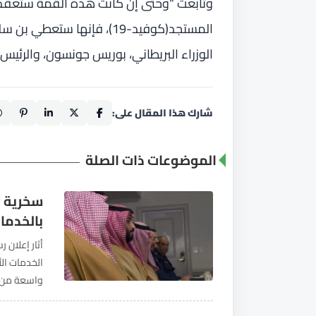
وتابعت “وحتى إن كانت هذه القمة ستعقد 
المستجد(كوفيد-19)، فإنها 
الوزراء البريطاني، بوريس جونسون، والرئيس 
شارك هذا المقال على:
الموضوعات ذات الصلة
سخرية و
بالخدمات 
أثار إعلان
واسعة من ا
أن النسبة ا