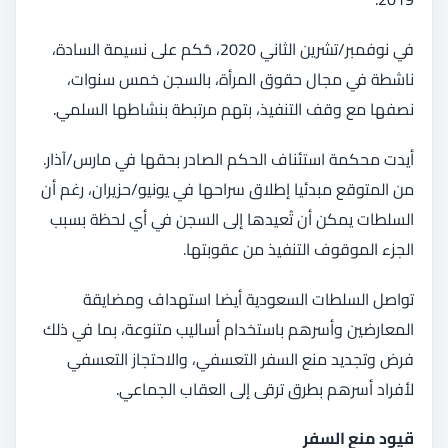
في نوفمبر/تشرين الثاني 2020، حُكم على نسيمة السادة،
ناشطة في مجال حقوق المرأة، بالسجن خمس سنوات،
نصفها مع وقف التنفيذ، بتهم مرتبطة بنشاطها السلمي.
أيدت محكمة استئناف الحكم الصادر بحقها في مارس/آذار.
من المتوقع مبدئيا إطلاق سراحها في يونيو/حزيران، رغم أن
السلطات يمكن أن تُعيدها إلى السجن في أي لحظة بسبب
الجزء الموقوف التنفيذ من عقوبتها.
تواصل السلطات السعودية أيضا استهداف ومضايقة
المعارضين وأسرهم باستخدام أساليب متنوعة، بما في ذلك
فرض وتجديد منع السفر التعسفي، والاحتجاز التعسفي
لأفراد أسرهم بطرق ترقى إلى العقاب الجماعي.
قيود منع السفر