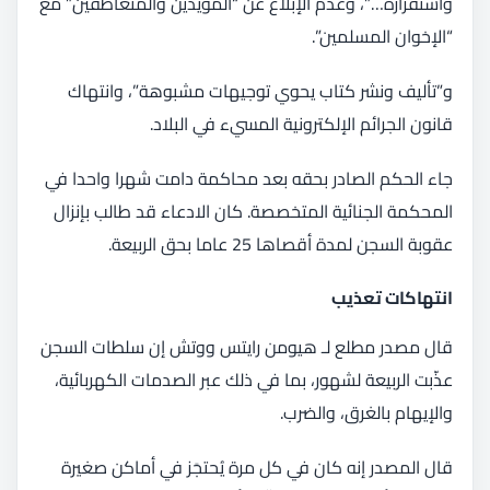
واستقراره…”، وعدم الإبلاغ عن “المؤيدين والمتعاطفين” مع
“الإخوان المسلمين”.
و”تأليف ونشر كتاب يحوي توجيهات مشبوهة”، وانتهاك
قانون الجرائم الإلكترونية المسيء في البلاد.
جاء الحكم الصادر بحقه بعد محاكمة دامت شهرا واحدا في
المحكمة الجنائية المتخصصة. كان الادعاء قد طالب بإنزال
عقوبة السجن لمدة أقصاها 25 عاما بحق الربيعة.
انتهاكات تعذيب
قال مصدر مطلع لـ هيومن رايتس ووتش إن سلطات السجن
عذّبت الربيعة لشهور، بما في ذلك عبر الصدمات الكهربائية،
والإيهام بالغرق، والضرب.
قال المصدر إنه كان في كل مرة يُحتجَز في أماكن صغيرة