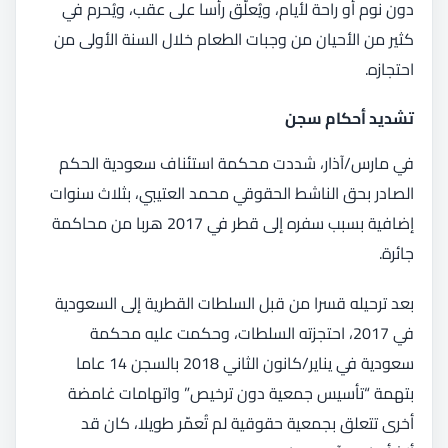
دون نوم أو راحة لأيام، ويُعلّق رأسا على عقب، ويُحرم في
كثير من الأحيان من وجبات الطعام خلال السنة الأولى من
احتجازه.
تشديد أحكام سجن
في مارس/آذار، شددت محكمة استئناف سعودية الحكم
الصادر بحق الناشط الحقوقي محمد العتيبي، بثلاث سنوات
إضافية بسبب سفره إلى قطر في 2017 هربا من محاكمة
جائرة.
بعد ترحيله قسرا من قبل السلطات القطرية إلى السعودية
في 2017، احتجزته السلطات، وحكمت عليه محكمة
سعودية في يناير/كانون الثاني 2018 بالسجن 14 عاما
بتهمة “تأسيس جمعية دون ترخيص” واتهامات غامضة
أخرى تتعلق بجمعية حقوقية لم تُعمّر طويلا، كان قد