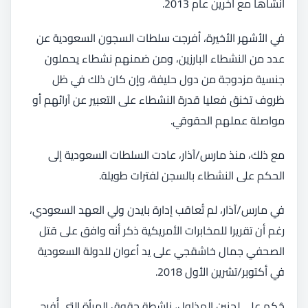
أنشأها مع آخرين عام 2013.
في الأشهر الأخيرة، أفرجت سلطات السجون السعودية عن
عدد من النشطاء البارزين، ومن ضمنهم نشطاء يحملون
جنسية مزدوجة من دول حليفة، وإن كان ذلك في ظل
ظروف تخنق فعليا قدرة النشطاء على التعبير عن آرائهم أو
مواصلة عملهم الحقوقي.
مع ذلك، منذ مارس/آذار، عادت السلطات السعودية إلى
الحكم على النشطاء بالسجن لفترات طويلة.
في مارس/آذار، لم تُعاقب إدارة بايدن ولي العهد السعودي،
رغم أن تقريرا للمخابرات الأمريكية ذكر أنه وافق على قتل
الصحفي جمال خاشقجي على يد أعوان للدولة السعودية
في أكتوبر/تشرين الأول 2018.
حُكِم على لجنين الهذلول، ناشطة حقوق المرأة التي أُفرج