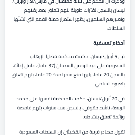
وذكرت أن الحكم على ثلاثة معتقلين في مارس/آذار وأبريل/
نيسان بالسجن لفترات طويلة بتهم تتعلق بمعارضتهم
وتعبيرهم السلميين، يظهر استمرار حملة القمع التي تشنّها
السلطات.
أحكام تعسفية
في 5 أبريل/نيسان، حكمت محكمة قضايا الإرهاب
السعودية على عبد الرحمن السدحان (37 عاما)، عامل إغاثة،
بالسجن 20 عاما، يليها منع سفر لمدة 20 عاما، بتهم تتعلق
بتعبيره السلمي.
في 20 أبريل/نيسان، حكمت المحكمة نفسها على محمد
الربيعة، ناشط حقوقي، بالسجن ست سنوات بتهم غامضة
وزائفة تتعلق بنشاطه.
تقول مصادر قريبة من القضيتَيْن إن السلطات السعودية