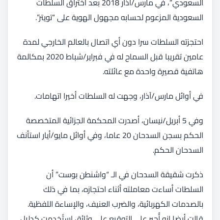
السعودي”، في مارس/آذار 2018 بعد اختراق السلطات
السعودية المزعوم لحسابه مجهول الهوية على “تويتر”.
احتجزته السلطات سرا دون أي اتصال بالعالم الخارجي لمدة
عامين تقريبا قبل السماح له في فبراير/شباط 2020 بمكالمة
هاتفية قصيرة واحدة مع عائلته.
في أوائل مارس/آذار، وجهت له السلطات أخيرا اتهامات.
وفي 5 أبريل/نيسان، أصدرت المحكمة الجزائية المتخصصة
الحكم بسجن السدحان 20 عاما، وفي أوائل مايو/أيار استأنف
السدحان الحكم.
ذكرت شقيقة السدحان في الـ “واشنطن بوست” أن
السلطات أساءت معاملته أثناء احتجازه، بما في ذلك
بالصدمات الكهربائية، والضرب العنيف، والإساءة اللفظية.
قالت أيضا إنه أُجبِر على التوقيع على وثائق استُخدمت كدليل