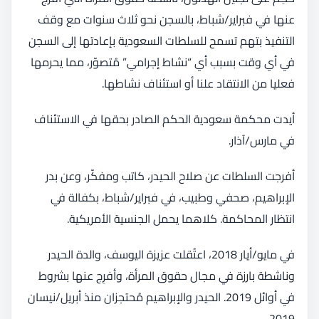
عنها في فبراير/شباط، بالسجن نحو ثلاث سنوات مع وقف
التنفيذ بتهم تسمح للسلطات السعودية بإعادتها إلى السجن
في أي وقت بسبب أي “نشاط إجرامي” مُتصوّر، مما يحرمها
فعليا من الانتقاد علنا أو استئناف نشاطها.
أيدت محكمة سعودية الحكم الصادر بحقها في الاستئناف
في مارس/آذار.
أفرجت السلطات عن صلاح الحيدر، كاتب ومفكّر، وعن بدر
الإبراهيم، صحفي وطبيب، في فبراير/شباط، بكفالة في
انتظار المحاكمة. كلاهما يحمل الجنسية الأمريكية.
في مايو/أيار 2018، اعتُقلت عزيزة اليوسف، والدة الحيدر
وناشطة بارزة في مجال حقوق المرأة، وأفرِج عنها بشروط
في أوائل 2019. الحيدر والإبراهيم مُحتجزان منذ أبريل/نيسان
2019.