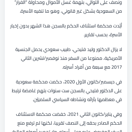
ونصف على التوالي، بتهمة غسل الأموال ومحاولة “الفرار”
من السعودية بشكل غير قانوني، وهو ما تنفيه الأسرة.
أيّدت محكمة استئناف الحكم بالسجن هذا الشهر بدون إخبار
الأسرة، بحسب تقارير.
لا يزال الدكتور وليد فتيحي، طبيب سعودي يحمل الجنسية
الأمريكية، ممنوعا من السفر منذ نوفمبر/تشرين الثاني
2017 مع سبعة من أفراد أسرته.
في ديسمبر/كانون الأول 2020، حكمت محكمة سعودية
على الدكتور فتيحي بالسجن ست سنوات بتهم غامضة ترتبط
في معظمها بآرائه ونشاطه السياسي السلميَيْن.
وفي يناير/كانون الثاني 2021، خفضت محكمة الاستئناف
الحكم الصادر بحقه إلى النصف تقريبا، لكنها لم ترفع منع
السفر المفروض عليه وعلى أسرته، ولا تجميد أصوله المالية.