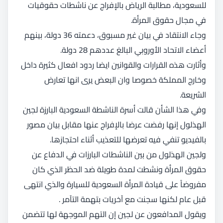
للسعودية، مطالبة الرياض بالإفراج عن ناشطات حقوقيات
في مجال حقوق المرأة.
وجاء الانتقاد في بيان غير مسبوق، دعمته 36 دولة، بينهم
أعضاء الاتحاد الأوروبي البالغ عددهم 28 دولة.
وأثارت هذه القرارات والقوانين ايضا ردود افعال كثيرة داخل
وخارج المملكة خصوصا وان البعض يرى انها تعارض
الشريعة.
وفي هذا الشأن قالت أسرة الناشطة السعودية البارزة لجين
الهذلول إنها رفضت عرضا بالإفراج عنها مقابل بيان مصور
بالفيديو تنفي فيه تعرضها للتعذيب أثناء احتجازها.
ولجين الهذلول من بين الناشطات البارزات في الدفاع عن
حقوق المرأة ونشطت لمدة طويلة ضد الحظر الذي كان
مفروضاً على قيادة المرأة السعودية للسيارة والذي انتهى
قبل عام لكنها سجنت مع آخريات بتهمة التآمر .
ويقول المدافعون عن لجين إن التهم الموجهة لها تتضمن