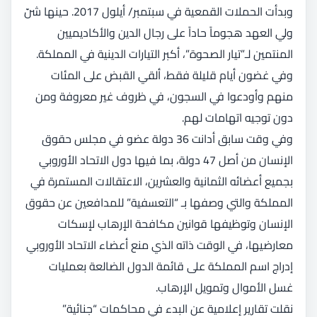
وبدأت الحملات القمعية في سبتمبر/ أيلول 2017. حينها شنّ
ولي العهد هجوماً حاداً على رجال الدين والأكاديميين
المنتمين لـ”تيار الصحوة”، أكبر التيارات الدينية في المملكة.
وفي غضون أيام قليلة فقط، ألقي القبض على المئات
منهم وأودعوا في السجون، في ظروف غير معروفة ومن
دون توجيه اتهامات لهم.
وفي وقت سابق أدانت 36 دولة عضو في مجلس حقوق
الإنسان من أصل 47 دولة، بما فيها دول الاتحاد الأوروبي
بجميع أعضائه الثمانية والعشرين، الاعتقالات المستمرة في
المملكة والتي وصفها بـ “التعسفية” للمدافعين عن حقوق
الإنسان وتوظيفها قوانين مكافحة الإرهاب لإسكات
معارضيها، في الوقت ذاته الذي منع أعضاء الاتحاد الأوروبي
إدراج اسم المملكة على قائمة الدول الضالعة بعمليات
غسل الأموال وتمويل الإرهاب.
نقلت تقارير إعلامية عن البدء في محاكمات “جنائية”