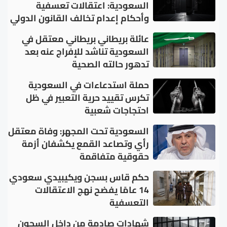
السعودية: اعتقالات تعسفية
وأحكام إعدام تخالف القانون الدولي
عائلة بريطاني بريطاني معتقل في
السعودية تناشد للإفراج عنه بعد
تدهور حالته الصحية
حملة استدعاءات في السعودية
تكرس تقييد حرية التعبير في ظل
احتجاجات شعبية
السعودية تحت المجهر: وفاة معتقل
رأي وتصاعد القمع يكشفان أزمة
حقوقية متفاقمة
حكم قاس بسجن ويكيبيدي سعودي
14 عامًا يفضح نهج الاعتقالات
التعسفية
شهادات صادمة من داخل السجون