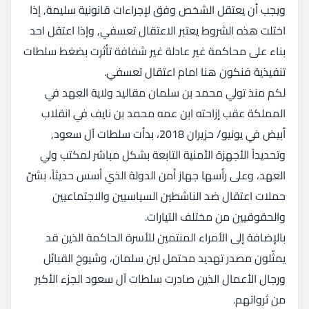
ويجب أن يعتقل الشخص وفق لإجراءات قانونية سليمة, إذا
اختلت هذه الشروط يعتبر الاعتقال تعسفي, وإذا اعتقل احد
بناء على محاكمة غير عادلة غير شفافة تأثرت بضغط سلطات
تنفيذية فنكون هنا امام اعتقال تعسفي.
لكم منذ تولي محمد بن سلمان مقاليد ولاية العهد في
المملكة عقب إزاحته ابن عمه محمد بن نايف في انقلاب
أبيض في يونيو/ حزيران 2018، بدأت سلطات آل سعود,
وتحديداً الأجهزة الأمنية التابعة بشكل مباشر لمكتب ولي
العهد، وعلى رأسها جهاز أمن الدولة الذي أسس حديثاً، بشنّ
حملات اعتقال ضد الناشطين السياسيين والاجتماعيين
والحقوقيين من مختلف التيارات.
بالإضافة إلى الأمراء المنتمين للأسرة الحاكمة الذين قد
يمثّلون مصدر تهديد محتمل لبن سلمان، وشيوخ القبائل
ورجال الأعمال الذين صادرت سلطات آل سعود الجزء الأكبر
من ثرواتهم.