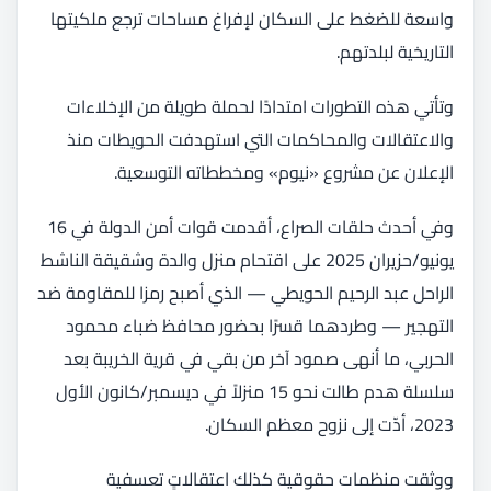
واسعة للضغط على السكان لإفراغ مساحات ترجع ملكيتها
التاريخية لبلدتهم.
وتأتي هذه التطورات امتدادًا لحملة طويلة من الإخلاءات
والاعتقالات والمحاكمات التي استهدفت الحويطات منذ
الإعلان عن مشروع «نيوم» ومخططاته التوسعية.
وفي أحدث حلقات الصراع، أقدمت قوات أمن الدولة في 16
يونيو/حزيران 2025 على اقتحام منزل والدة وشقيقة الناشط
الراحل عبد الرحيم الحويطي — الذي أصبح رمزا للمقاومة ضد
التهجير — وطردهما قسرًا بحضور محافظ ضباء محمود
الحربي، ما أنهى صمود آخر من بقي في قرية الخريبة بعد
سلسلة هدم طالت نحو 15 منزلاً في ديسمبر/كانون الأول
2023، أدّت إلى نزوح معظم السكان.
ووثقت منظمات حقوقية كذلك اعتقالاتٍ تعسفية