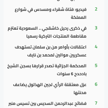
2
فيديو: فتاة شقراء ومسدس في شوارع
المملكة
3
في ذكرى رحيل خاشقجي .. السعودية تعتزم
مقاطعة المنتجات التركية رسميا
4
اعتقالات بأوامر من بن سلمان تستهدف
عسكريين موالين لمحمد بن نايف
5
المحكمة الجزائية تصدر قرارها بسجن الشيخ
بادحدح 6 سنوات
6
عزل معتقلة الرأي لجين الهذلول يضاعف
محنتها
7
فضائح عبدالرحمن السديس بين تسيس منبر