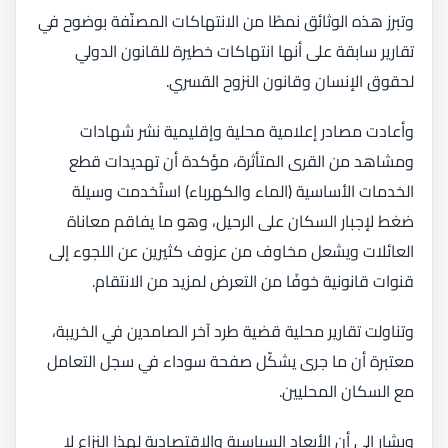
وتبرز هذه الوثائق نمطًا من الانتهاكات المصنّفة بوضوح في
تقارير سابقة على أنها انتهاكات خطيرة للقانون الدولي
لحقوق الإنسان وقانون النزوح القسري.
وأعادت مصادر إعلامية محلية وإقليمية نشر شهادات
ومشاهد من القرى المتأثرة، مؤكدة أن تهديدات قطع
الخدمات الأساسية (الماء والكهرباء) استُخدمت وسيلة
ضغط لإجبار السكان على الرحيل، وهو ما يفاقم معاناة
العائلات ويشعل مخاوف من عزوف كثيرين عن اللجوء إلى
قنوات قانونية خوفًا من التعرض لمزيد من الانتقام.
وتناولت تقارير محلية قضية طرد آخر الصامدين في الخريبة،
معتبرة أن ما جرى يشكّل صفحة سوداء في سجل التعامل
مع السكان المحليين.
ويشار إلى أن الأبعاد السياسية والاقتصادية لهذا النزاع لا