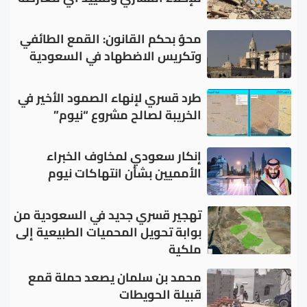
محوٌ بحكم القانون: القمع الطائفي
وتكريس الاضطهاد في السعودية
طرد قسري لإنهاء الصمود الأخير في
الخريبة لصالح مشروع “نيوم”
إنكار سعودي لمخاوف الخبراء
الأمميين بشأن انتهاكات نيوم
تهجير قسري جديد في السعودية من
بوابة تحويل المحميات الطبيعية إلى
ملكية
محمد بن سلمان يصعد حملة قمع
قبيلة الحويطات