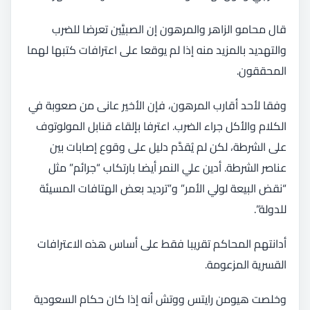
قال محامو الزاهر والمرهون إن الصبيَّين تعرضا للضرب
والتهديد بالمزيد منه إذا لم يوقعا على اعترافات كتبها لهما
المحققون.
وفقا لأحد أقارب المرهون، فإن الأخير عانى من صعوبة في
الكلام والأكل جراء الضرب. اعترفا بإلقاء قنابل المولوتوف
على الشرطة، لكن لم يُقدَّم دليل على وقوع إصابات بين
عناصر الشرطة. أدين علي النمر أيضا بارتكاب “جرائم” مثل
“نقض البيعة لولي الأمر” و”ترديد بعض الهتافات المسيئة
للدولة”.
أدانتهم المحاكم تقريبا فقط على أساس هذه الاعترافات
القسرية المزعومة.
وخلصت هيومن رايتس ووتش أنه إذا كان حكام السعودية