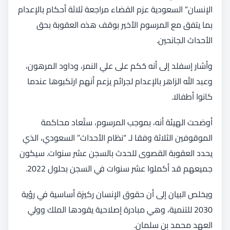
الإنسان” السعودية عزم القضاء مراجعة ثلاثة أحكام بالإعدام
بما يتفق مع المرسوم الأخير بوقف هذه العقوبة بحق
الأحداث الجانحين.
وأشار إسفلد إلى أنه حُكم على علي النمر، وداود المرهون،
وعبد الله الزاهر بالإعدام لجرائم يزعم أنهم ارتكبوها عندما
كانوا أطفالا.
أوضحت الهيئة أنه، بموجب المرسوم، ستُعاد محاكمة
الموقوفين الثلاثة وفقا لـ “نظام الأحداث” السعودي، الذي
يحدد العقوبة القصوى للحدث بالسجن عشر سنوات. سيكون
جميعهم قد أكملوا عشر سنوات في السجن بحلول 2022.
ويخلص البيان إلى أن حقوق الإنسان ركيزة أساسية في رؤية
2030 للتنمية، وهي مبادرة إصلاحية يقودها الملك وولي
العهد محمد بن سلمان.