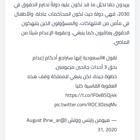
يريدون حقا تخيّل ما قد تكون عليه دولةٌ تحترم الحقوق في
2030، فهي دولة حيث تكون المحاكمات عادلة، والأطفال
في مأمن من الانتهاكات، والمسؤولون الذين ينتهكون
الحقوق يعاقَبون كما ينبغي، وعقوبة الإعدام شيئا من
الماضي.
تقول
#السعودية
إنها ستراجع أحكام إعدام
بحق 3 أحداث جانحين مزعومين.
خطوة جيدة، لكن ينبغي للمملكة وقف هذه
العقوبة القاسية كليا
https://t.co/IF0eBSQj4k
pic.twitter.com/ROC3DzsqMv
— هيومن رايتس ووتش (@hrw_ar)
August
31, 2020