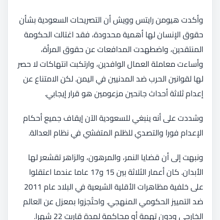
وأكدت هيومن رايتس وويش أن التصريحات السعودية بشأن
حقوق الإنسان لها أهمية محدودة، فقد اغتالت الحكومة
المنتقدين، واضطهدت المدافعات عن حقوق المرأة،
وأساءت معاملة العمال الوافدين، وارتكبت انتهاكات لا حصر
لها لقوانين الحرب ضد المدنيين في اليمن. لكن الامتناع عن
إعدام ثلاثة أحداث جانحين مزعومين هو قرار إيجابي.
وشددت على أنه ينبغي للسعودية الآن إيقاف جميع أحكام
الإعدام فورا والتصدي للظلم المتفشي في نظام العدالة.
ونبهت إلى أن قضايا النمر، والمرهون، والزاهر تقشعر لها
الأبدان. كان أعمار الثلاثة بين 15 و17 عاما عندما اعتقلوا
على خلفية مظاهرات الأقلية الشيعية في البلاد عام 2011
ضد التمييز الحكومي المنهجي. واحتُجزوا بمعزل عن العالم
الخارجي ودون تهمة أو محاكمة لمدة قاربت 22 شهرا.