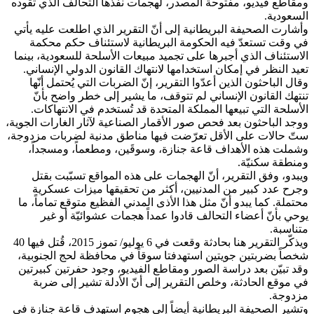
ومقاطع فيديو، مفتوحة المصدر، لهجمات نفذها التحالف الذي تقوده
السعودية.
وأشارت الصحيفة البريطانية إلى أنّ التقرير الذي اطلعت عليه يأتي
في وقت تستعدّ فيه الحكومة البريطانية لاستئناف حكم محكمة
الاستئناف الذي أجبرها على تجميد مبيعات الأسلحة للسعودية، بينما
تعيد النظر في إمكان استخدامها لانتهاك القانون الدولي الإنساني.
وقال الباحثون الذين أعدّوا التقرير، إنّ الضربات التي يُحتمل أنّها
تنتهك القانون الإنساني لم تتوقف، ما يشير إلى خطر واضح بأنّ
الأسلحة التي تبيعها المملكة المتحدة قد تُستخدم في الانتهاكات.
ووجد الباحثون بعد فحص صور الأقمار الصناعية لآثار الغارات الجوية،
ستّ حالات على الأقل تعرّضت فيها مناطق مدنية لضربات مزدوجة،
وشملت هذه الأهداف قاعة جنازة، وسوقَين، ومطعماً، ومسجداً،
ومنطقة سكنيّة.
ويبدو، وفق التقرير، أنّ الهجمات على هذه المواقع تسبّبت بقتل
وجرح عدد كبير من المدنيين، أكثر من تحقيقها ميزات عسكرية
محتملة. كما يبدو أنّ مثل هذا الأذى المدني الفظيع متوقع تماماً، ما
يوحي بأنّ أعضاء التحالف قادوا عمداً هجمات عشوائيّة أو غير
متناسبة.
ويذكّر التقرير هنا بحادثة وقعت في 6 يوليو/ تموز 2015، قُتل فيها 40
شخصاً بضربتين جويتين استهدفتا سوقاً في محافظة لحج الجنوبية،
وقد تبيّن بعد دراسة الصور ومقاطع الفيديو، وجود حفرتين كبيرتين
في موقع الحادثة، وخلص التقرير إلى أنّ الأدلة تشير إلى ضربة
مزدوجة.
وتشير الصحيفة البريطانية أيضاً إلى هجوم استهدف قاعة جنازة في