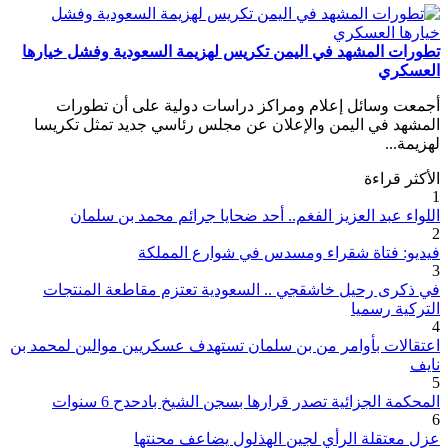
تطورات المشهد في اليمن تكريس لهزيمة السعودية وفشل خيارها
العسكري
أجمعت وسائل إعلام ومراكز دراسات دولية على أن تطورات
المشهد في اليمن والإعلان عن مجلس رئاسي جديد تمثل تكريسا
لهزيمة...
الأكثر قراءة
1
اللواء عبد العزيز الفغم.. أحد ضحايا جرائم محمد بن سلمان
2
فيديو: فتاة شقراء ومسدس في شوارع المملكة
3
في ذكرى رحيل خاشقجي .. السعودية تعتزم مقاطعة المنتجات
التركية رسميا
4
اعتقالات بأوامر من بن سلمان تستهدف عسكريين موالين لمحمد بن
نايف
5
المحكمة الجزائية تصدر قرارها بسجن الشيخ بادحدح 6 سنوات
6
عزل معتقلة الرأي لجين الهذلول يضاعف محنتها