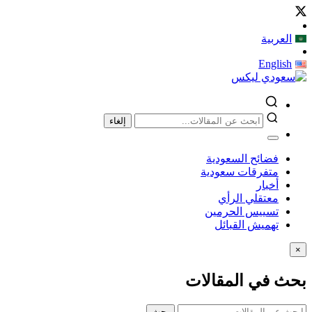
العربية
English
إلغاء
فضائح السعودية
متفرقات سعودية
أخبار
معتقلي الرأي
تسييس الحرمين
تهميش القبائل
×
بحث في المقالات
بحث