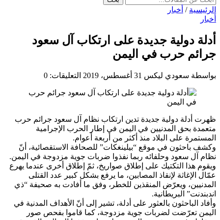
الرئيسية
/
أخبار
أخبار
أدلة دولية جديدة على ارتكاب آل سعود
جرائم حرب في اليمن
بواسطة سعودي ليكس
31 أغسطس، 2019
التعليقات: 0
ظهرت أدلة دولية جديدة تدين ارتكاب نظام آل سعود جرائم حرب
متعمدة بحق المدنيين في اليمن في إطار الحرب الإجرامية
المستمرة على البلاد منذ أكثر من أربعة أعوام.
وكشف باحثون في موقع “بيلينغكات” للصحافة الاستقصائية، أنّ
نظام آل سعود وحلفائه ربما نفذوا ضربات جوية مزدوجة في اليمن.
ويقوم هذا التكتيك على إطلاق صواريخ، ثمّ إطلاق أخرى عندما يهرع
عمّال الإغاثة لإنقاذ المصابين، ما يرفع بشكل كبير عدد القتلى
المدنيين، ويعرّض المنقذين للخطر، وفق ما أفادت به صحيفة “ذي
اندبندنت” البريطانية.
وأفاد الباحثون بالعثور على أدلة، تشير إلى أنّ الأهداف المدنية في
اليمن تعرّضت لضربات جوية مزدوجة، كما قاموا بفحص صور