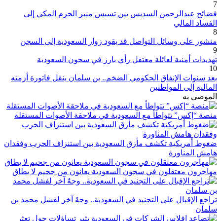
7
فضائح عبدالرحمن السديس بين تسيس منبر الحرم المكي إلى
الفساد المالي
8
منشور على وسائل التواصل قد يقود زوار السعودية إلى السجن
9
تهديدات أمنية لعائلة معتقل رأي بارز في سجون السعودية
10
بعد سنوات الإنفاق الحكومي الضخم.. بن سلمان ينقل فاتورة أزمته
المالية إلى المواطنين
الموصى به
منصة “إكس” تتواطأ مع السعودية في ملاحقة الأصوات المستقلة
ضغوط أمريكية تكشف مأزق السعودية بين استنزاف الحرب وفقدان
هامش المناورة
مهاجرون معتقلون في سجون السعودية يعانون من جحيم لا يطاق
تراجع الإقبال على التجنيد في السعودية.. وجهٌ آخر لفشل محمد بن
سلمان