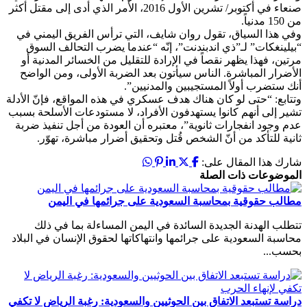
صنعاء في أكتوبر/ تشرين الأول 2016، الأمر الذي أدى إلى مقتل أكثر
من 150 مدنياً.
وفي هذا السياق، تقول روان شايف، التي ترأس الفريق اليمني في
“بيلينغكات” لـ”ذي اندبندنت”، إنّه “عندما يضرب التحالف السوق
مرتين، فهذا يظهر نقصاً في الإرادة للتقليل من الخسائر المدنية أو
الأضرار المباشرة. الناس سيأتون بعد الضربة الأولى، ومن الواضح
أنك ستضرب أولاً المستجيبين والمدنيين”.
وتتابع: “حتى لو كان هناك هدف عسكري في هذه المواقع، فإنّ الأدلة
تشير إلى أنهم كانوا يستهدفون الأفراد، لا مستودعات الأسلحة بسبب
عدم وجود انفجارات ثانوية”، معتبره أن العودة من أجل تنفيذ ضربة
ثانية للتأكد من أنّ الشخص قُتل وتحقيق أضرار مباشرة، تهوّر.
شارك هذا المقال على:
الموضوعات ذات الصلة
مطالب حقوقية بمحاسبة السعودية على جرائمها في اليمن
تتطلب الهدنة الجديدة السائدة في اليمن المساءلة بما في ذلك
محاسبة السعودية على جرائمها وانتهاكاتها لحقوق الإنسان في البلاد
بحسب...
دراسة تستبعد الاتفاق بين الحوثيين والسعودية: رغبة الرياض لا تكفي