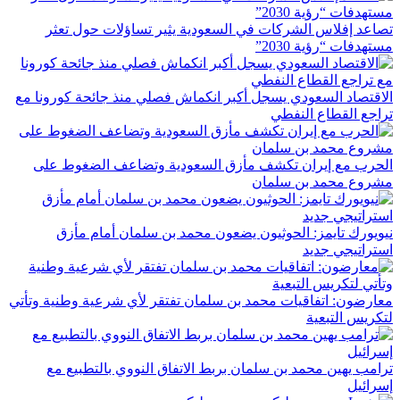
تصاعد إفلاس الشركات في السعودية يثير تساؤلات حول تعثر
مستهدفات “رؤية 2030”
الاقتصاد السعودي يسجل أكبر انكماش فصلي منذ جائحة كورونا مع
تراجع القطاع النفطي
الحرب مع إيران تكشف مأزق السعودية وتضاعف الضغوط على
مشروع محمد بن سلمان
نيويورك تايمز: الحوثيون يضعون محمد بن سلمان أمام مأزق
استراتيجي جديد
معارضون: اتفاقيات محمد بن سلمان تفتقر لأي شرعية وطنية وتأتي
لتكريس التبعية
ترامب يهين محمد بن سلمان بربط الاتفاق النووي بالتطبيع مع
إسرائيل