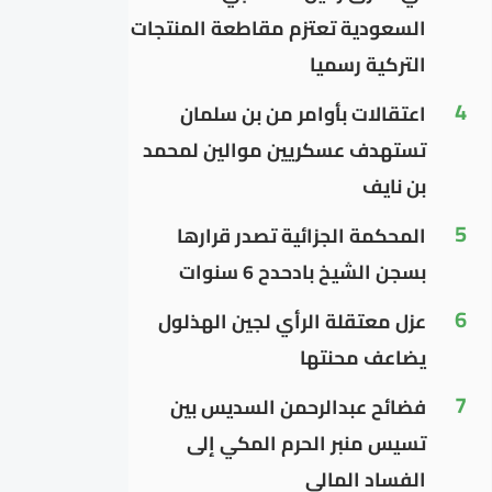
السعودية تعتزم مقاطعة المنتجات
التركية رسميا
4
اعتقالات بأوامر من بن سلمان
تستهدف عسكريين موالين لمحمد
بن نايف
5
المحكمة الجزائية تصدر قرارها
بسجن الشيخ بادحدح 6 سنوات
6
عزل معتقلة الرأي لجين الهذلول
يضاعف محنتها
7
فضائح عبدالرحمن السديس بين
تسيس منبر الحرم المكي إلى
الفساد المالي