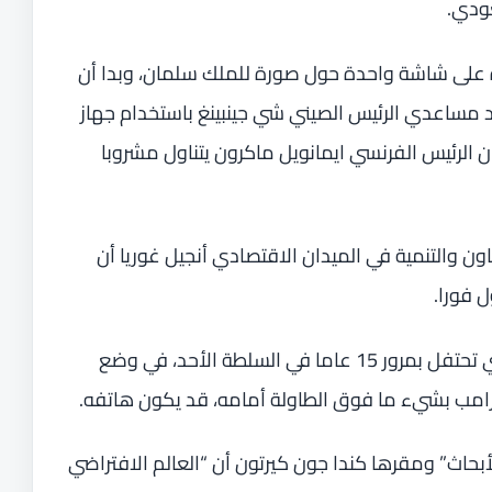
عودي.
ة على شاشة واحدة حول صورة للملك سلمان، وبدا أن
مساعدي الرئيس الصيني شي جينبينغ باستخدام جهاز
 الرئيس الفرنسي ايمانويل ماكرون يتناول مشروبا
 والتنمية في الميدان الاقتصادي أنجيل غوريا أن
ل فورا.
وبدت المستشارة الألمانية أنغيلا ميركل التي تحتفل بمرور 15 عاما في السلطة الأحد، في وضع
ل ترامب بشيء ما فوق الطاولة أمامه، قد يكون هاتفه.
اث” ومقرها كندا جون كيرتون أن “العالم الافتراضي