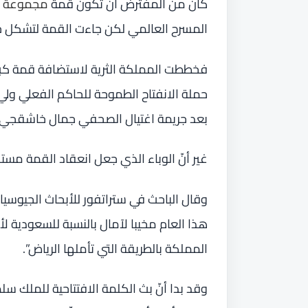
كان من المفترض أن تكون قمة
مجموعة ا
المسرح العالمي لكن جاءت القمة لتشكل خيب
فخططت المملكة الثرية لاستضافة قمة كبر
حملة الانفتاح الطموحة للحاكم الفعلي ول
بعد جريمة اغتيال الصحفي جمال خاشقجي عام 8
غير أنّ الوباء الذي جعل انعقاد القمة مستح
وقال الباحث في ستراتفور للأبحاث الجيوس
هذا العام مخيبا لآمال بالنسبة للسعودية ل
المملكة بالطريقة التي تأملها الرياض”.
وقد بدا أنّ بث الكلمة الافتتاحية للملك 