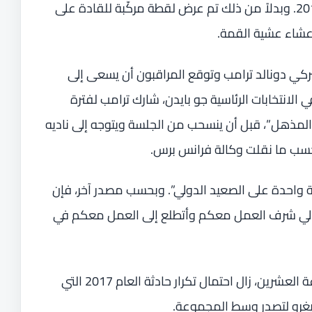
محمد بن سلمان في بوينس آيرس العام 2018. وبدلاً من ذلك تم عرض لقطة مركّبة للقادة على
 عشاء عشية القمة.
ميركي دونالد ترامب وتوقع المراقبون أن يسعى إلى
لانتخابات الرئاسية جو بايدن، شارك ترامب لفترة
لمذهل”، قبل أن ينسحب من الجلسة ويتوجه إلى ناديه
بحسب ما نقلت وكالة فرانس برس.
مة واحدة على الصعيد الدولي”. وبحسب مصدر آخر، فإن
ن لي شرف العمل معكم وأتطلع إلى العمل معكم في
وفي غياب الصورة المشتركة لقادة مجموعة العشرين، زال احتمال تكرار حادثة العام 2017 التي
يغرو لتصدر وسط المجموعة.