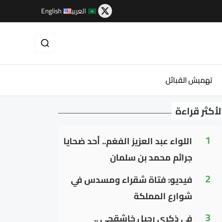
العربية
English
تهميش القبائل
لأكثر قراءة
1
اللواء عبد العزيز الفغم.. أحد ضحايا
جرائم محمد بن سلمان
2
فيديو: فتاة شقراء ومسدس في
شوارع المملكة
3
في ذكرى رحيل خاشقجي ..