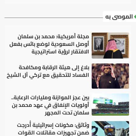
الموصى به
مجلة أمريكية: محمد بن سلمان
أوصل السعودية لوضع بائس بفعل
الافتقار لرؤية استراتيجية
بلاغ إلى هيئة الرقابة ومكافحة
الفساد للتحقيق مع تركي آل الشيخ
بين عجز الموازنة ومليارات الرعاية..
أولويات الإنفاق في عهد محمد بن
سلمان تحت المجهر
وثائق: مكونات إسرائيلية أُدرجت
ضمن تجهيزات مقاتلات القوات