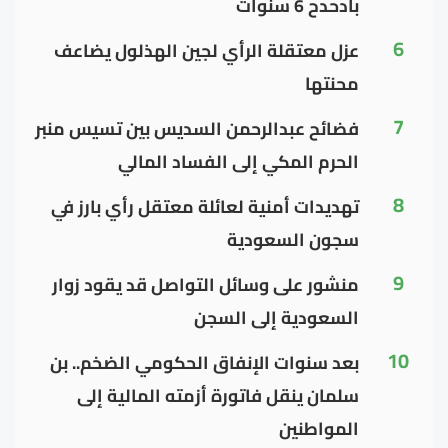
بادحدح 6 سنوات
6
عزل معتقلة الرأي لجين الهذلول يضاعف
محنتها
7
فضائح عبدالرحمن السديس بين تسيس منبر
الحرم المكي إلى الفساد المالي
8
تهديدات أمنية لعائلة معتقل رأي بارز في
سجون السعودية
9
منشور على وسائل التواصل قد يقود زوار
السعودية إلى السجن
10
بعد سنوات الإنفاق الحكومي الضخم.. بن
سلمان ينقل فاتورة أزمته المالية إلى
المواطنين