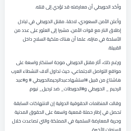
وأكد الحويطي أن معارضته قد تؤدي إلى قتله.
وأعلن الأمن السعودي، لاحقا، مقتل الحويطي في تبادل
إطلاق النار مع قوات الأمن، مشيرا إلى العثور على عدد من
الأسلحة في منزله، علما أن هناك ملكية السلاح داخل
القبيلة.
ورغم ذلك، أثار مقتل الحويطي موجة استنكار واسعة على
مواقع التواصل الاجتماعي، حيث تداول آلاف النشطاء العرب
هاشتاغ من قبيل #استشهادعبدالرحيمالحويطي # و#عبد
الرحيم _ الحويطي و#الحويطات_ ضد ترحيل_ نيوم.
وقالت المنظمات الحقوقية الدولية إن الانتهاكات السابقة
تحصل في إطار حملة قمعية واسعة على الحقوق المدنية
وحرية المعارضة السلمية في المملكة والتي تصاعدت خلال
السنوات الأخيرة.