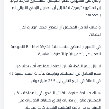
وقال علي الشهابي عضو المجلس الاستشاري لشركة نيوم،
إن المشروع “يسير”، لافتا إلى أن الجدول الزمني النهائي لم
يتحدد بعد.
وأضاف أنه من المحتمل أن تمضي قدما “بوتيرة أكثر
اعتدالا”.
في الأسبوع الماضي منحت عقدًا لشركة Bechtel الأمريكية
للعمل على تطوير بنيتها التحتية الأساسية.
لا يزال سعر النفط، شريان الحياة للمملكة، أقل بكثير من
سعر التعادل في المملكة، وتراجعت عائدات النفط بنسبة 45
في المائة في الربع الثاني إلى 25.5 مليار دولار.
هناك مساحة صغيرة للنقاش النقدي في المملكة ، لكن
المحللين قالوا إن بصريات إنفاق مليارات الدولارات على
المشاريع في وقت التقشف الشديد كانت محرجة.