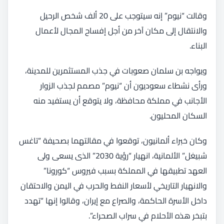
وقالت “نيوم” إنه سيتوجب على 20 ألف شخص الرحيل
والانتقال إلى مكان آخر من أجل إفساح المجال لأعمال
البناء.
ويواجه بن سلمان صعوبات في جذب المستثمرين للمدينة،
ورأى نشطاء سعوديون أن “نيوم” مصمم لجذب الزوار
الأجانب في مملكة محافظة، ولا يتوقع أن يستفيد منه
السكان المحليون.
وكان خبراء ألمانيون، توقعوا في مقالتهما بصحيفة “تاغس
شبيغل” الألمانية، انهيار “رؤية 2030” الذى يسعى ولى
العهد تطبيقها في المملكة بسبب فيروس “كورونا”
والانهيار التاريخي لأسعار النفط والحرب في اليمن والاحتقان
داخل الأسرة الحاكمة، والصراع مع إيران، وقالوا إنها “تهدد
بتبخر هذه الأحلام في سراب الصحراء”.