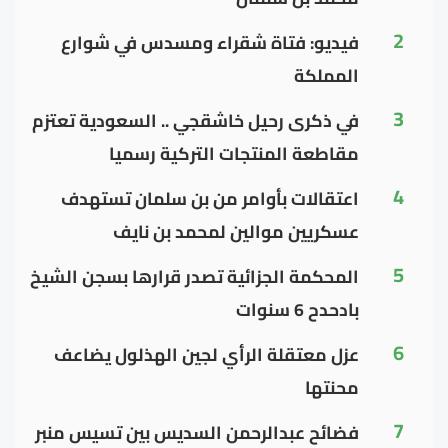
2
فيديو: فتاة شقراء ومسدس في شوارع
المملكة
3
في ذكرى رحيل خاشقجي .. السعودية تعتزم
مقاطعة المنتجات التركية رسميا
4
اعتقالات بأوامر من بن سلمان تستهدف
عسكريين موالين لمحمد بن نايف
5
المحكمة الجزائية تصدر قرارها بسجن الشيخ
بادحدح 6 سنوات
6
عزل معتقلة الرأي لجين الهذلول يضاعف
محنتها
7
فضائح عبدالرحمن السديس بين تسيس منبر