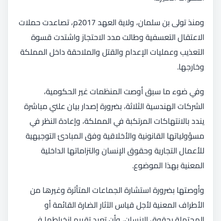
ومنذ تولى بن سلمان، ولاية العهد 2017م، تصاعدت حملات
الاعتقال التعسفية وطالت مدد الاحتجاز واشتدت قسوة
التعذيب وعمليات الإعدام والقتل والملاحقة داخل المملكة
وخارجها.
وفي ضوء ما سبق أوصت المنظمات غير الحكومية،
الشركات الهندسية الثلاثة، بضرورة إصدار بيان علني مباشرة
يندد بالانتهاكات المرتكبة في المملكة، وإعادة النظر في
مسؤولياتها القانونية والأخلاقية وفق المبادئ التوجيهية
للأعمال التجارية وحقوق الإنسان والتزاماتها الداخلية
المعنية بهذا الموضوع.
وأوصتها بضرورة استشارة الجماعات المتأثرة وغيرها من
الأطراف المعنية لأجل قياس الآثار الضارة القائمة أو
المحتملة بحقوق الإنسان، وأن تعيد تقييم انخراطها في