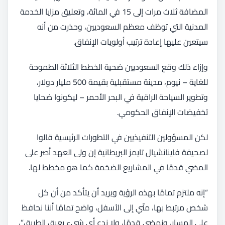
المضافة ثلاث مرات إلى 15 في المائة، وتعليق مزايا الخدمة
المدنية التي توظف معظم السعوديين، وحذرت من أنه
سيتعين عليها إعادة ترتيب أولويات الإنفاق.
وإزاء ذلك وقع السعوديين ضحية الخطط الثلاثة الطموحة
للغاية – نيوم، مدينة مستقبلية بقيمة 500 مليار دولار،
وتطوير السياحة الراقية في البحر الأحمر – ليكونوا ضحايا
تخفيضات الإنفاق الحكومي.
لكن المسؤولين التنفيذيين في التطورات الرئيسية قالوا
لصحيفة فاينانشيال تايمز البريطانية إن ولى العهد أصر على
المضي قدمًا في المشاريع الضخمة كما هو مخطط لها.
“إنه ملتزم تمامًا بهذه الرؤية ويريد أن يتأكد من أن كل
شخص مرتبط بها، منّي إلى الأسفل، واضح تمامًا أننا نحافظ
على المسار، ونمضي قدمًا، ولا ندع أي شيء يعيق الطريق”،