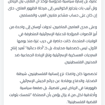
عابرة، بل إشارة سياسية مدروسة تؤكد أن التقارب بين الرياض
وتل أبيب بات يتجاوز الكواليس إلى مرحلة الظهور العلني، حتى
إن كان على حساب مشاعر ملايين العرب والمسلمين.
وعلى مدى العامين الماضيين، تحولت أوستن إلى واحدة من
أبرز الأصوات المروّجة للدعاية الإسرائيلية المتطرفة في
الولايات المتحدة. كانت حاضرة في حرب غزة منذ يومها
الأول، ليس كصحفية محايدة، بل كـ”أداة دعائية” تُعيد إنتاج
السرديات العسكرية الإسرائيلية وتبرّر الإبادة الجماعية ضد
المدنيين الفلسطينيين.
تخصصها كان واضحًا: نزع إنسانية الفلسطينيين، شيطنة
الضحايا، والدفاع بوقاحة عن جرائم الجيش الإسرائيلي.
ظهورها في الرياض ليس تفصيلاً، بل صفعة سياسية
وأخلاقية لكل من لا يزال يؤمن بأن المملكة “تتمسك بثوابت
القضية الفلسطينية”.