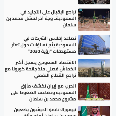
تراجع الإقبال على التجنيد في
السعودية.. وجهٌ آخر لفشل محمد بن
سلمان
تصاعد إفلاس الشركات في
السعودية يثير تساؤلات حول تعثر
مستهدفات “رؤية 2030”
الاقتصاد السعودي يسجل أكبر
انكماش فصلي منذ جائحة كورونا مع
تراجع القطاع النفطي
الحرب مع إيران تكشف مأزق
السعودية وتضاعف الضغوط على
مشروع محمد بن سلمان
نيويورك تايمز: الحوثيون يضعون
محمد بن سلمان أمام مأزق