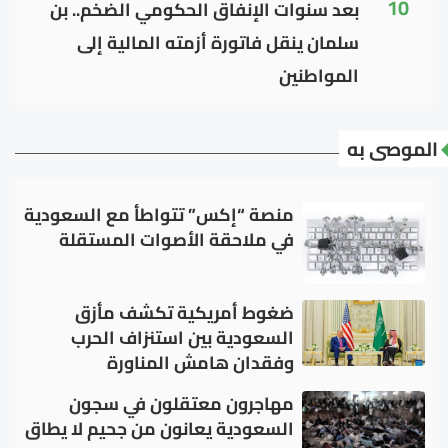
10
بعد سنوات الإنفاق الحكومي الضخم.. بن
سلمان ينقل فاتورة أزمته المالية إلى
المواطنين
الموصى به
منصة “إكس” تتواطأ مع السعودية
في ملاحقة الأصوات المستقلة
ضغوط أمريكية تكشف مأزق
السعودية بين استنزاف الحرب
وفقدان هامش المناورة
مهاجرون معتقلون في سجون
السعودية يعانون من جحيم لا يطاق