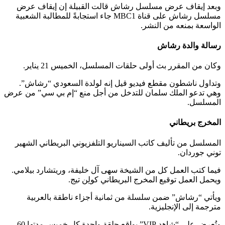
وبعد إيقاف عرض مسلسل رشاش قالت القبيلة إن إيقاف عرض
مسلسل رشاش على قناة MBC1 جاء استجابةً للمطالبة الشعبية
الواسعة بمنعه من النشر.
رسالة والدة رشاش
وكان من المقرر بث أولى حلقات المسلسل، الخميس 21 يناير.
وتداول ناشطون مقطع فيديو قيل إنه لولدة السعودي “رشاش”.
وهي تدعو الملك سلمان للتدخل من أجل منع “إم بي سي” من عرض
المسلسل.
المخرج بريطاني
المسلسل من تأليف كاتب السيناريو التلفزيوني البريطاني الشهير
توني جوردان.
فيما كتب العمل كل من الشيخة سهى آل خليفة، وريتشارد بيلامي.
ويحمل العمل توقيع المخرج البريطاني كولِن تيج.
ويأتي “رشاش” ضمن سلسلة من ثمانية أجزاء ناطقة بالعربية
مترجمة إلى الإنجليزية.
وتُعرض على “شاهد VIP” بواقع حلقة واحدة كل خميس مدتها 60