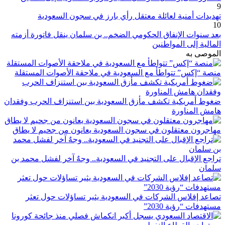
9
تهديدات أمنية لعائلة معتقل رأي بارز في سجون السعودية
10
بعد سنوات الإنفاق الحكومي الضخم.. بن سلمان ينقل فاتورة أزمته
المالية إلى المواطنين
الموصى به
منصة “إكس” تتواطأ مع السعودية في ملاحقة الأصوات المستقلة
ضغوط أمريكية تكشف مأزق السعودية بين استنزاف الحرب وفقدان
هامش المناورة
مهاجرون معتقلون في سجون السعودية يعانون من جحيم لا يطاق
تراجع الإقبال على التجنيد في السعودية.. وجهٌ آخر لفشل محمد بن
سلمان
تصاعد إفلاس الشركات في السعودية يثير تساؤلات حول تعثر
مستهدفات “رؤية 2030”