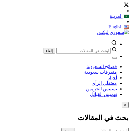
العربية
English
إلغاء
فضائح السعودية
متفرقات سعودية
أخبار
معتقلي الرأي
تسييس الحرمين
تهميش القبائل
×
بحث في المقالات
بحث