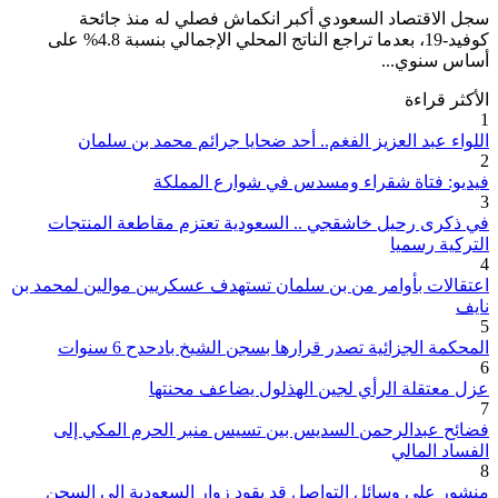
سجل الاقتصاد السعودي أكبر انكماش فصلي له منذ جائحة
كوفيد-19، بعدما تراجع الناتج المحلي الإجمالي بنسبة 4.8% على
أساس سنوي...
الأكثر قراءة
1
اللواء عبد العزيز الفغم.. أحد ضحايا جرائم محمد بن سلمان
2
فيديو: فتاة شقراء ومسدس في شوارع المملكة
3
في ذكرى رحيل خاشقجي .. السعودية تعتزم مقاطعة المنتجات
التركية رسميا
4
اعتقالات بأوامر من بن سلمان تستهدف عسكريين موالين لمحمد بن
نايف
5
المحكمة الجزائية تصدر قرارها بسجن الشيخ بادحدح 6 سنوات
6
عزل معتقلة الرأي لجين الهذلول يضاعف محنتها
7
فضائح عبدالرحمن السديس بين تسيس منبر الحرم المكي إلى
الفساد المالي
8
منشور على وسائل التواصل قد يقود زوار السعودية إلى السجن