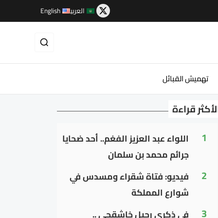
العربية
English
تهميش القبائل
لأكثر قراءة
1
اللواء عبد العزيز الفغم.. أحد ضحايا
جرائم محمد بن سلمان
2
فيديو: فتاة شقراء ومسدس في
شوارع المملكة
3
في ذكرى رحيل خاشقجي ..