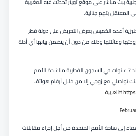
نبية ببث مباشر على موقع تويتر تحدثت فيه المغربية
ي المعتقل بتهم جنائية.
نجليزية أعده الخميس بغرض التحريض على دولة قطر
جتها وعائلتها وذلك من دون أن يتضمن بيانها أي أدلة
زوجة الشيخ طلال آل ثاني المعتقل منذ 7 سنوات في السجون القطرية مناشدة الأمم
نت تواصلي مع زوجي إلا من خلال أرقام هواتف
https
#العربية
Februa
ء إلى ساحة الأمم المتحدة من أجل إجراء مقابلات