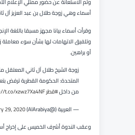
وتم الاستعانة عن حضور ممثلي الإعلام الأج
أسماء وهي زوجة طلال بن عبد العزيز آل ثان
وقرأت أسماء بيانا مجهز مسبقا باللغة الإ
وتلفيق الاتهامات لها بشأن سوء معاملة زو
أو براهين.
المتحدة: الحكومة القطرية ترفض بتع
من داخل
#قطر
://t.co/xzwz7Xa4NF
— العربية (@AlArabiya)
ry 29, 2020
وعقب الندوة أشرف الخميس على إخراج أسما