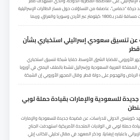
اء الإسرائيلي على العاصمة القطرية الدوحة، والذي استهدف مقر
د حركة “حماس”، عاصفة من التساؤلات حول مسار الطائرات الإسرائيلية
التي قطعت مسافة تقدر بـ1800 كيلومتر عبر الأردن وسوريا والعراق، وربما
إذا صحت هذه المعطيات، فإنها تفتح الباب...
ن تنسيق سعودي إسرائيلي استخباري بشأن
قطر
 الأوروبي لقضايا الشرق الأوسط، خفايا شبكة تنسيق استخباري
المملكة العربية السعودية وإسرائيل تنشط بالملف اليمني في أوروبا
ة الرياض والهجوم على دولة قطر. وقال المجهر الأوروبي إن الشبكة
نات مالية ضخمة من السعودية يذهب...
ديدة للسعودية والإمارات بقيادة حملة لوبي
نطن
وينسي الدولي للدراسات، عن فضيحة جديدة للسعودية والإمارات
يادة حملة لوبي في الولايات المتحدة الأمريكية استهدفت الجناح
يراني باعتباره إرهابيًا. وذكر المعهد في مقال تحليلي للكاتب إيلي