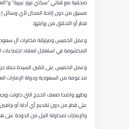
صحفية مع قناتي “سكاي نيوز عربية” و”الع
مسبق من دون إتاحة المجال لأي وسائل إعل
قطر أو التحقق من روايتها.
وعمل الخميس ومرتزقة مخابرات آل سعود وب
المكشوفة في استغلال انعقاد اجتماعات الدورة 43 لمجلس حقوق الإنسان التابع للأ
وعمل الخميس على تلقين السيدة جملا جرى 
مدعومة من السعودية ودولة الإمارات العر
وظهر واضحا ضعف الحجج التي حاولت زوجة ا
على قطر من دون تقديم أي أدلة أو براهي
والإمارات لمحاولة النيل من الدوحة على ه