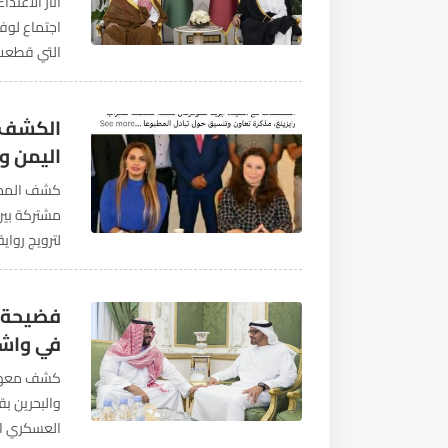
أثار الاعتد
اجتماع لوف
السعودية. و
الكشف ع
اليمن و
كشف المجهر
مشتركة بين 
لترويج رواي
تتلقى مواز
فضيحة ج
في واش
كشف معهد ك
والبحرين بق
العسكري الإ