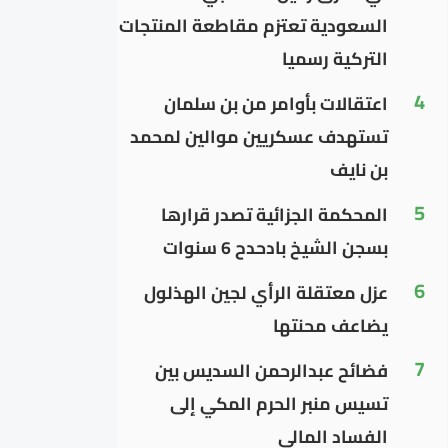
السعودية تعتزم مقاطعة المنتجات
التركية رسميا
4
اعتقالات بأوامر من بن سلمان
تستهدف عسكريين موالين لمحمد
بن نايف
5
المحكمة الجزائية تصدر قرارها
بسجن الشيخ بادحدح 6 سنوات
6
عزل معتقلة الرأي لجين الهذلول
يضاعف محنتها
7
فضائح عبدالرحمن السديس بين
تسيس منبر الحرم المكي إلى
الفساد المالي