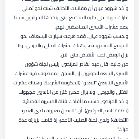
وأكد شهود عيان أن مقاتلات التحالف شنت نحو ثماني
غارات جوية على كلية المجتمع التي يتخذها الحوثيون سجنا
يضم عشرات الأسرى المناهضين لهم.
وبحسب شهود عيان، فقد هرعت سيارات الإسعاف نحو
الموقع المستهدف، وهناك عشرات القتلى والجرحى، ولا
يزال البعض تحت الأنقاض حتى الآن.
من جانبه، قال عبد القادر المرتضى، رئيس لجنة شؤون
الأسرى التابعة للحوثيين، إن السجن المقصوف فيه عشرات
الأسرى التابعين “للعدو” (للحكومة الشرعية) وهناك عشرات
القتلى والجرحى، ولا يزال مصير كثير من الأسرى مجهولا.
وأكد المرتضى حسب ما أفادت قناة المسيرة الفضائية
(ناطقة باسم الحوثيين)، أن “السجن معروف لدى العدو
(التحالف) ولدى لجنة الصليب الأحمر، إذ قامت بزيارته عدة
مرات”.
وحمل المرتضى من وصفهم بـ “قوى العدوان”، وعلى