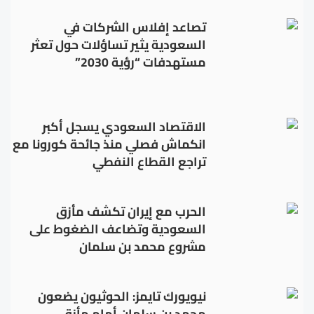
تصاعد إفلاس الشركات في
السعودية يثير تساؤلات حول تعثر
مستهدفات “رؤية 2030”
الاقتصاد السعودي يسجل أكبر
انكماش فصلي منذ جائحة كورونا مع
تراجع القطاع النفطي
الحرب مع إيران تكشف مأزق
السعودية وتضاعف الضغوط على
مشروع محمد بن سلمان
نيويورك تايمز: الحوثيون يضعون
محمد بن سلمان أمام مأزق