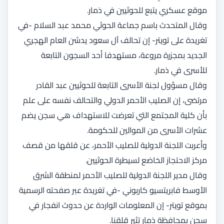
موقع عسكري يتبع للحوثيين في ذمار.
وقال المتحدث باسم جماعة الحوثي محمد عبد السلام -في
تغريدة على تويتر- إن تحالف آل سعود يدشن العام الهجري
الجديد بمجزرة مروعة، مستهدفا أحد السجون التابعة
للأسرى في ذمار.
وقال مسؤول لجنة الأسرى التابعة للحوثيين عبد القادر
مرتضى، إن الصليب الأحمر الدولي والتحالف نفسه على علم
بأن كلية المجتمع التي تعرضت للاستهداف هي سجن يضم
عشرات الأسرى من الموالين للحكومة.
وأعربت اللجنة الدولية للصليب الأحمر، عن قلقها من قصف
مركز الاحتجاز الخاضع لسيطرة الحوثيين.
وقال مدير اللجنة الدولية للصليب الأحمر لمنطقة الشرق
الأوسط فابريتسيو كاربوني -في تغريدة عبر صفحته الرسمية
بموقع تويتر- إن المعلومات الواردة عن حدوث انفجار في
سجن بمحافظة ذمار تثير قلقنا.