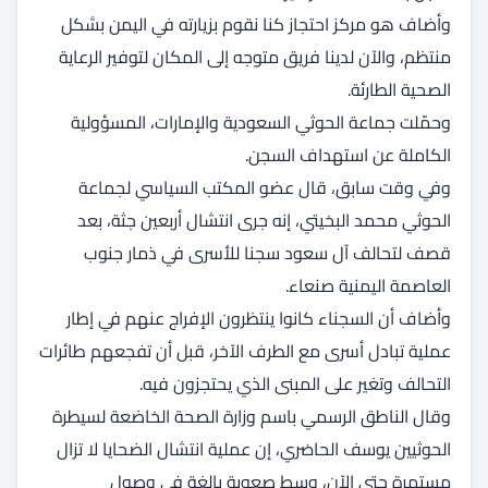
وأضاف هو مركز احتجاز كنا نقوم بزيارته في ‎اليمن بشكل
منتظم، والآن لدينا فريق متوجه إلى المكان لتوفير الرعاية
الصحية الطارئة.
وحمّلت جماعة الحوثي السعودية والإمارات، المسؤولية
الكاملة عن استهداف السجن.
وفي وقت سابق، قال عضو المكتب السياسي لجماعة
الحوثي محمد البخيتي، إنه جرى انتشال أربعين جثة، بعد
قصف لتحالف آل سعود سجنا للأسرى في ذمار جنوب
العاصمة اليمنية صنعاء.
وأضاف أن السجناء كانوا ينتظرون الإفراج عنهم في إطار
عملية تبادل أسرى مع الطرف الآخر، قبل أن تفجعهم طائرات
التحالف وتغير على المبنى الذي يحتجزون فيه.
وقال الناطق الرسمي باسم وزارة الصحة الخاضعة لسيطرة
الحوثيين يوسف الحاضري، إن عملية انتشال الضحايا لا تزال
مستمرة حتى الآن، وسط صعوبة بالغة في وصول