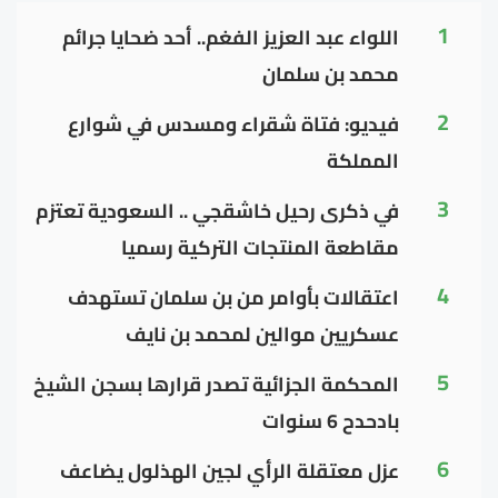
1
اللواء عبد العزيز الفغم.. أحد ضحايا جرائم
محمد بن سلمان
2
فيديو: فتاة شقراء ومسدس في شوارع
المملكة
3
في ذكرى رحيل خاشقجي .. السعودية تعتزم
مقاطعة المنتجات التركية رسميا
4
اعتقالات بأوامر من بن سلمان تستهدف
عسكريين موالين لمحمد بن نايف
5
المحكمة الجزائية تصدر قرارها بسجن الشيخ
بادحدح 6 سنوات
6
عزل معتقلة الرأي لجين الهذلول يضاعف