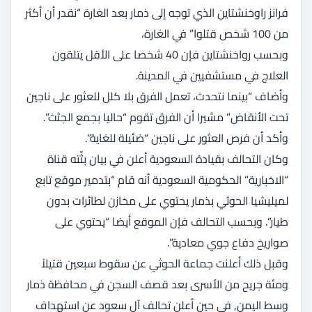
فرانز راوخنشتاين الذي توجه إلى ذمار بعد الغارة “نقدر أن أكثر
من 100 شخص قتلوا” في الغارة،
وبحسب رواخنشتاين فإن 40 شخصا على الأقل يتلقون
العلاج في مستشفيين في المدينة.
وأضاف “بينما نتحدث، تعمل الفرق بلا كلل للعثور على ناجين
تحت الأنقاض” مشيرا أن الفرق تقوم “حاليا بجمع الجثث”.
وأكد أن فرص العثور على ناجين “ضئيلة للغاية”.
وكان التحالف بقيادة السعودية أعلن في بيان بثّته قناة
“الاخبارية” الحكومية السعودية أنه قام “بتدمير موقع تابع
لميليشيا الحوثي بذمار يحتوي على مخازن لطائرات بدون
طيار”. وبحسب التحالف فإن الموقع أيضا “يحتوي على
صواريخ دفاع جوي معادية”.
وقبل ذلك أعلنت جماعة الحوثي عن سقوط سبعين قتيلاً
ومئة جريح من الأسرى بعد قصف السجن في محافظة ذمار
وسط اليمن, في حين أعلن تحالف آل سعود عن استهداف