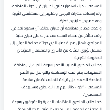
المسعفين جراء استمرار تحليق الطيران في أجواء المنطقة،
وتم إسعاف عشرات الجرحى ونقلهم إلى مستشفى الثورة،
ومعظمهم إصابتهم خطرة.
وأكدت مصادر متطابقة أن طيران تحالف آل سعود نفذ في
وقت متأخر من مساء السبت ست غارات على مبنى كلية
المجتمع، شمال مدينة ذمار، الذي حولته جماعة الحوثي إلى
معتقل يؤوي المئات من الأسرى والمعتقلين المؤيدين
للحكومة الشرعية.
وطالب الحاضري الصليب الأحمر بسرعة التحرك إلى منطقة
الاستهداف بطواقمه الإسعافية والتواصل مع الأمم
المتحدة للضغط على قيادة التحالف لضمان سلامة
المسعفين “كون طائراتهم ما زالت تحلق وتستهدف
المسعفين”.
كما طالب الحاضري المنظمات الدولية والحقوقيين بسرعة
التوجه نحو الموقع المستهدف “لتوثيق هذه الجريمة”.