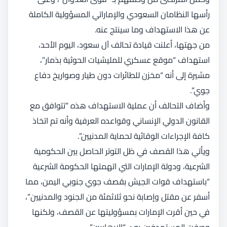
رأسها النظامان السعودي والإماراتي المسؤولية الكاملة
عن هذا الاستهداف وما سينتج عنه.
من جهتها، أعلنت قيادة تحالف آل سعود، اليوم الأحد،
استهداف “موقع عسكري للمليشيات الحوثية بذمار”،
مشيرة إلى أنه “مخزن للطائرات دون طيار وصواريخ دفاع
جوي”.
وأضاف التحالف أن عملية الاستهداف هذه “تتوافق مع
القانون الدولي الإنساني وقواعده العرفية وأنه تم اتخاذ
كافة الإجراءات الوقائية لحماية المدنيين”.
ويأتي هذا القصف في ظل التوتر الحاصل بين الحكومية
الشرعية، ودولة الإمارات التي اتهمتها الحكومة الشرعية
“باستهداف قوات الجيش بقصف جوي جنوبي اليمن، مما
أسفر عن مقتل وإصابة نحو ثلاثمئة من الجنود والمدنيين”،
في حين أقرت الإمارات بمسؤوليتها عن القصف، ولكنها
وصفت المستهدفين به بـ “الإرهابيين”.