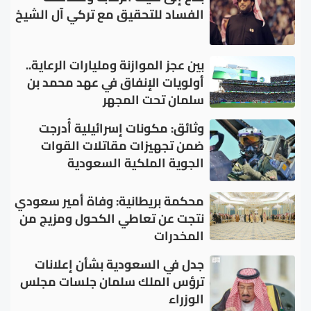
الفساد للتحقيق مع تركي آل الشيخ
بين عجز الموازنة ومليارات الرعاية..
أولويات الإنفاق في عهد محمد بن
سلمان تحت المجهر
وثائق: مكونات إسرائيلية أُدرجت
ضمن تجهيزات مقاتلات القوات
الجوية الملكية السعودية
محكمة بريطانية: وفاة أمير سعودي
نتجت عن تعاطي الكحول ومزيج من
المخدرات
جدل في السعودية بشأن إعلانات
ترؤس الملك سلمان جلسات مجلس
الوزراء