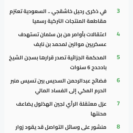
3
في ذكرى رحيل خاشقجي .. السعودية تعتزم
مقاطعة المنتجات التركية رسميا
4
اعتقالات بأوامر من بن سلمان تستهدف
عسكريين موالين لمحمد بن نايف
5
المحكمة الجزائية تصدر قرارها بسجن الشيخ
بادحدح 6 سنوات
6
فضائح عبدالرحمن السديس بين تسيس منبر
الحرم المكي إلى الفساد المالي
7
عزل معتقلة الرأي لجين الهذلول يضاعف
محنتها
8
منشور على وسائل التواصل قد يقود زوار