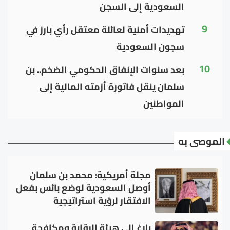
السعودية إلى السجن
9
تهديدات أمنية لعائلة معتقل رأي بارز في
سجون السعودية
10
بعد سنوات الإنفاق الحكومي الضخم.. بن
سلمان ينقل فاتورة أزمته المالية إلى
المواطنين
الموصى به
مجلة أمريكية: محمد بن سلمان
أوصل السعودية لوضع بائس بفعل
الافتقار لرؤية استراتيجية
بلاغ إلى هيئة الرقابة ومكافحة