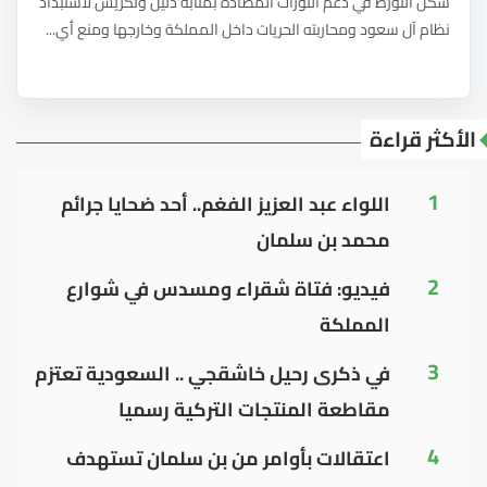
شكل التورط في دعم الثورات المضادة بمثابة دليل وتكريس لاستبداد
نظام آل سعود ومحاربته الحريات داخل المملكة وخارجها ومنع أي...
الأكثر قراءة
1
اللواء عبد العزيز الفغم.. أحد ضحايا جرائم
محمد بن سلمان
2
فيديو: فتاة شقراء ومسدس في شوارع
المملكة
3
في ذكرى رحيل خاشقجي .. السعودية تعتزم
مقاطعة المنتجات التركية رسميا
4
اعتقالات بأوامر من بن سلمان تستهدف