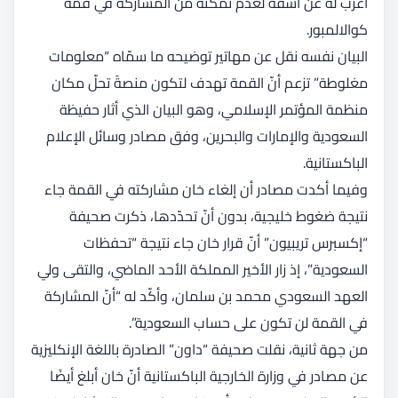
أعرب له عن أسفه لعدم تمكّنه من المشاركة في قمة
كوالالمبور.
البيان نفسه نقل عن مهاتير توضيحه ما سمّاه “معلومات
مغلوطة” تزعم أنّ القمة تهدف لتكون منصةً تحلّ مكان
منظمة المؤتمر الإسلامي، وهو البيان الذي أثار حفيظة
السعودية والإمارات والبحرين، وفق مصادر وسائل الإعلام
الباكستانية.
وفيما أكدت مصادر أن إلغاء خان مشاركته في القمة جاء
نتيجة ضغوط خليجية، بدون أنّ تحدّدها، ذكرت صحيفة
“إكسبرس تريبيون” أنّ قرار خان جاء نتيجة “تحفظات
السعودية”، إذ زار الأخير المملكة الأحد الماضي، والتقى ولي
العهد السعودي محمد بن سلمان، وأكّد له “أنّ المشاركة
في القمة لن تكون على حساب السعودية”.
من جهة ثانية، نقلت صحيفة “داون” الصادرة باللغة الإنكليزية
عن مصادر في وزارة الخارجية الباكستانية أنّ خان أبلغ أيضًا