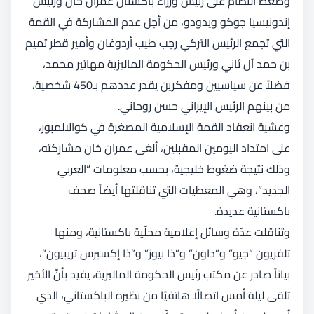
وضغط النظام على رئيس وزراء باكستان عمران خان ورئيس
إندونيسيا جوكو ويدودو، من أجل عدم المشاركة في القمة
التي تجمع الرئيس التركي رجب طيب أردوغان وأمير قطر تميم
بن حمد آل ثاني ورئيس الحكومة الماليزية مهاتير محمد،
فضلاً عن سياسيين ومفكرين يقدر عددهم بـ450 شخصية،
من بينهم الرئيس الإيراني حسن روحاني.
وعشية انعقاد القمة الإسلامية المصغرة في كوالالمبور،
على امتداد اليومين المقبلين، ألغى عمران خان مشاركته،
وذلك نتيجة ضغوط خليجية، بحسب معلومات “العربي
الجديد”، وهي المعطيات التي تناقلتها أيضاً صحف
باكستانية عديدة.
وتناقلت عدّة وسائل إعلامية محلّية باكستانية، ومنها
تلفزيون “جيو” و”داون” و”ذا نيوز” و”ذا إكسبرس تريبيون”،
بياناً صادر عن مكتب رئيس الحكومة الماليزية، يفيد بأنّ الأخير
تلقى ليلة أمس اتصالًا هاتفيًا من نظيره الباكستاني، الذي