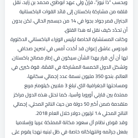
وبحسب “ذا نيوز”، فإنّ ولي عهد أبوظبي محمد بن زايد، نقل
قلقه من مشاركة باكستان إلى قائد القوات الباكستانية
الجنرال قمر جواد بجوا في 14 من ديسمبر الحالي، لكن بدون
أن تحدّد كيف نقل له هذا القلق.
وكانت المستشارة الخاصة لرئيس الوزراء الباكستاني الدكتورة
فردوس عاشق إعوان قد أكدت أمس في تصريح صحافي
لها أن أي قرار بهذا الشأن سيكون في إطار مصالح باكستان.
وتشكل الدول الخمسة المشاركة في القمّة، قوة كبرى في
العالم، بنحو 350 مليون نسمة عدد إجمالي سكانها،
ومساحتها الجغرافية التي تبلغ 3 ملايين كيلومتر مربع
ممتدة بين قارتي أوروبا وآسيا، كما تحتل هذه الدول مراكز
متقدمة ضمن أكبر 50 دولة من حيث الناتج المحلي، إجمالي
الناتج المحلي 1.4 ترليون دولار خلال العام 2018.
وقد قوض نظام آل سعود مكانة المملكة عربيا وإسلاميا
بفعل جرائمه وانتهاكاته خاصة في ظل تبنيه نهجا يقوم على