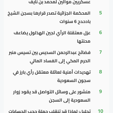
عسكريين موالين لمحمد بن نايف
5
المحكمة الجزائية تصدر قرارها بسجن الشيخ
بادحدح 6 سنوات
6
عزل معتقلة الرأي لجين الهذلول يضاعف
محنتها
7
فضائح عبدالرحمن السديس بين تسيس منبر
الحرم المكي إلى الفساد المالي
8
تهديدات أمنية لعائلة معتقل رأي بارز في
سجون السعودية
9
منشور على وسائل التواصل قد يقود زوار
السعودية إلى السجن
10
تحليل: لماذا قد تنقلب حملة حجب الحسابات