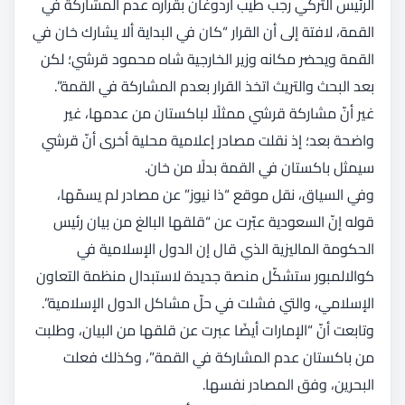
الرئيس التركي رجب طيب أردوغان بقراره عدم المشاركة في
القمة، لافتة إلى أن القرار “كان في البداية ألا يشارك خان في
القمة ويحضر مكانه وزير الخارجية شاه محمود قرشي؛ لكن
بعد البحث والتريث اتخذ القرار بعدم المشاركة في القمة”.
غير أنّ مشاركة قرشي ممثلًا لباكستان من عدمها، غير
واضحة بعد؛ إذ نقلت مصادر إعلامية محلية أخرى أنّ قرشي
سيمثل باكستان في القمة بدلًا من خان.
وفي السياق، نقل موقع “ذا نيوز” عن مصادر لم يسمّها،
قوله إنّ السعودية عبّرت عن “قلقها البالغ من بيان رئيس
الحكومة الماليزية الذي قال إن الدول الإسلامية في
كوالالمبور ستشكّل منصة جديدة لاستبدال منظمة التعاون
الإسلامي، والتي فشلت في حلّ مشاكل الدول الإسلامية”.
وتابعت أنّ “الإمارات أيضًا عبرت عن قلقها من البيان، وطلبت
من باكستان عدم المشاركة في القمة”، وكذلك فعلت
البحرين، وفق المصادر نفسها.