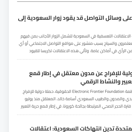
لى وسائل التواصل قد يقود زوار السعودية إلى
الاعتقالات التعسفية في السعودية لتشمل الزوار الأجانب بمن فيهم
معتمرون والسياح بسبب منشور على مواقع التواصل الاجتماعي أو أي
عن الرأي في أماكن عامة. وتأتي هذه الاعتقالات تكريسا للقيود
ى حرية التعبير في السعودية...
لية للإفراج عن مدون معتقل في إطار قمع
عبير والنشاط الرقمي
أطلقت منظمة Electronic Frontier Foundation الحقوقية، حملة دولية للإفراج
يدي والمدون والطبيب السعودي أسامة خالد، المعتقل منذ يوليو
لال فترة الحجر الصحي المرتبطة بجائحة كورونا، في إطار قمع حرية التعبير
قمي. وتأتي الحملة بعد تثبيت حكم بالسجن...
لمتحدة تدين انتهاكات السعودية: اعتقالات