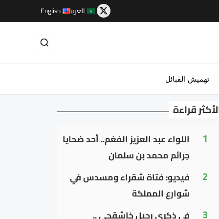
العربية
English
تهميش القبائل
لأكثر قراءة
1
اللواء عبد العزيز الفغم.. أحد ضحايا
جرائم محمد بن سلمان
2
فيديو: فتاة شقراء ومسدس في
شوارع المملكة
3
في ذكرى رحيل خاشقجي ..