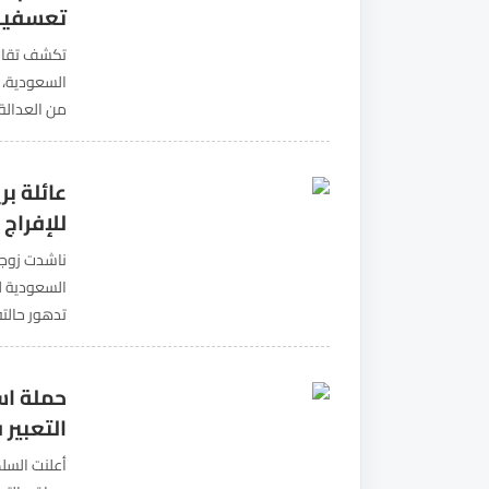
تعسفية 
تكشف تقاري
السعودية، 
من العدالة،
الدولي. وأك
عائلة ب
للإفراج 
ناشدت زوجة
تدهور حالته
وجاءت المن
حملة اس
التعبير