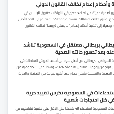
وأحكام إعدام تخالف القانون الدولي
ر أممية حديثة عن تصاعد خطير في انتهاكات حقوق الإنسان في
مع توثيق حالات اعتقالات تعسفية ومحاكمات تفتقر إلى الحد الأدنى
 وصولاً إلى تنفيذ أحكام إعدام “لا يمكن تبريرها” تخالف القانون
د فريق العمل المعني...
ريطاني بريطاني معتقل في السعودية تناشد
عنه بعد تدهور حالته الصحية
 المواطن البريطاني من أصل سوداني أحمد الدوش السلطات في
السعودية للإفراج عن زوجها المعتقل منذ عام 2024، وسط تحذيرات حقوقية من
 الصحية والنفسية بشكل خطير بعد أشهر طويلة من الاحتجاز والعزلة.
اشدة في وقت خلص...
تدعاءات في السعودية تكرس تقييد حرية
 في ظل احتجاجات شعبية
أعلنت السلطات السعودية استدعاء 49 شخصًا على الأقل على خلفية نشاطهم في