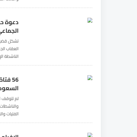
الناشطة نجل
دعوة حق
الجماعي 
تشكل قضية 
العقاب الج
أبا الخيل. 
56 فت
السعود
لم تتوقف ا
والناشطات 
الفتيات وا
الحقوقي الد