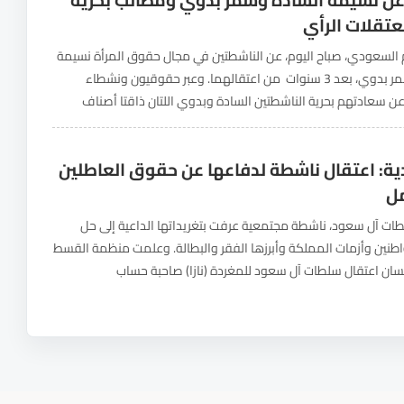
 عن نسيمة السادة وسمر بدوي ومطالب بحرية
تقلات الرأي
م السعودي، صباح اليوم، عن الناشطتين في مجال حقوق المرأة نسيمة
السادة وسمر بدوي، بعد 3 سنوات من اعتقالهما. وعبر حقوقيون ونشطاء
 سعادتهم بحرية الناشطتين السادة وبدوي اللتان ذاقتا أصناف
سجون النظام السعودي. نبارك خروج...
ة: اعتقال ناشطة لدفاعها عن حقوق العاطلين
ل
ات آل سعود، ناشطة مجتمعية عرفت بتغريداتها الداعية إلى حل
اطنين وأزمات المملكة وأبرزها الفقر والبطالة. وعلمت منظمة القسط
سان اعتقال سلطات آل سعود للمغردة (نازا) صاحبة حساب