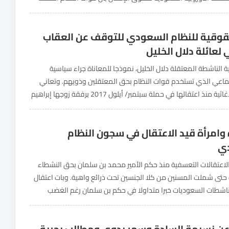
اء عبد العزيز محمد...
وقية للنظام السعودي للتوقف عن العقاب
لعائلة دلال الخليل
الناشطة المعتقلة دلال الخليل، نموذجا للمعاناة جراء سياسية
ماعي الذي تستخدم قوات النظام بحق المعتقلين وذويهم. وتعاني
الناشطة الإغاثية منذ اعتقالها في حملة سبتمبر/ أيلول 2017 برفقة زوجها إبراهيم
واقتحمت قوات الأمن السعودية منزل العائلة...
اة وامرأة قيد الاعتقال في سجون النظام
ي
لاعتقالات التعسفية منذ حكم الأمير محمد بن سلمان بحق النشطاء
حتى شملت المسنين من كلا الجنسين تحت ذرائع واهية. وبات اعتقال
لناشطات السعوديات خبرا متداولا في حكم بن سلمان رغم الغضب
ولي لانتهاك الأخير حقوق...