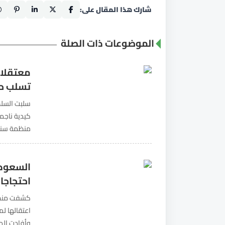
شارك هذا المقال على:
الموضوعات ذات الصلة
معتقلات
تسلب ح
سلبت السلط
كيدية ناجم
منظمة سند 
السجون السعودية لـ 
السعودي
احتجاجا
كشفت منظمة
وأفادت الم