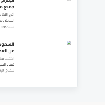
الإفراج
جميع مع
أفرج النظا
سعوديون عن
العذاب في 
السعودي
عن العم
اعتقلت سلط
قضايا المو
لحقوق الإن
@i_naza33 وذلك منذ سبتمبر 2020. وأشارت المنظمة الحقوقية إلى...