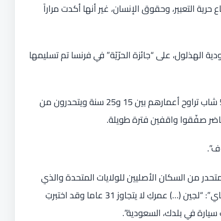
رية التعبير، وحقوق الإنسان، غير أنها أكدت مراراً
عودية الهذلول، على “جائزة الحرّيّة” في فرنسا تم تسليمها
وسلمت الجائزة التي منحتها لجنة من 5500 شاب تراوح أعمارهم بين 15 و25 سنة ويتحدرون من
ف”.
لمتحدر من السكان الأصليين للولايات المتحدة والذي
شارك في إنزال النورمندي “تشارلز نورمان شاي”: “لجين (…) عمركِ لا يتجاوز 31 عاما وقد اختبرتِ
 سيارة في بلدك، السعودية”.