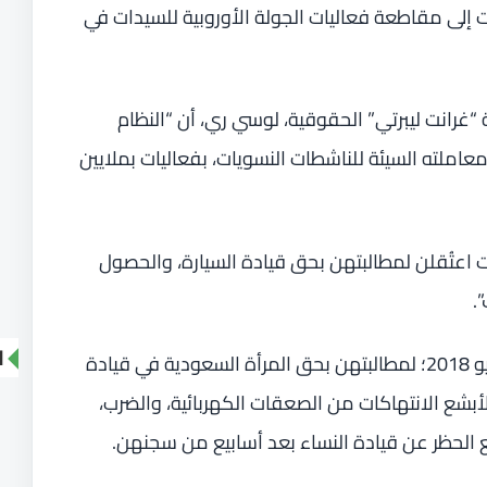
ات إلى مقاطعة فعاليات الجولة الأوروبية للسيدات في
رانت ليبرتي” الحقوقية، لوسي ري، أن “النظام
عاملته السيئة للناشطات النسويات، بفعاليات بملايين
 اعتُقلن لمطالبتهن بحق قيادة السيارة، والحصول
.
ا
واعتُقلت الهذلول وناشطات أخريات، في مايو 2018؛ لمطالبتهن بحق المرأة السعودية في قيادة
أبشع الانتهاكات من الصعقات الكهربائية، والضرب،
فع الحظر عن قيادة النساء بعد أسابيع من سجنهن.