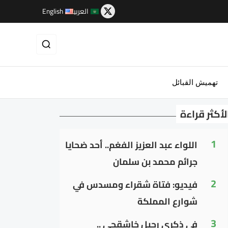
العربية
English
تهميش القبائل
لأكثر قراءة
1
اللواء عبد العزيز الفغم.. أحد ضحايا
جرائم محمد بن سلمان
2
فيديو: فتاة شقراء ومسدس في
شوارع المملكة
3
في ذكرى رحيل خاشقجي ..