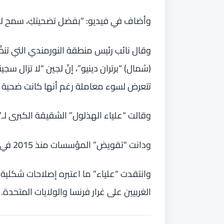
وأضاف في فيديو: “بفضل تضحيتكِ، سمح للن
وقال نائب رئيس منطقة النورمندي التي تنظّ
(شمال) “برتران دينيو”، إنّ لجين “لا تزال س
تتعرض لسوء معاملة رغم أنها كانت ضحية ذ
وقالت “علياء الهذلول” الشقيقة الكبرى لـ”ل
ودانت “تقويض” المؤسسات منذ 2015 في بلدها الذي صار فيه “حتى القضاة يشعرون بالخوف”.
وانتقدت “علياء” ما اعتبره إصلاحات شكلي
الغربيين على غرار فرنسا والولايات المتحدة.