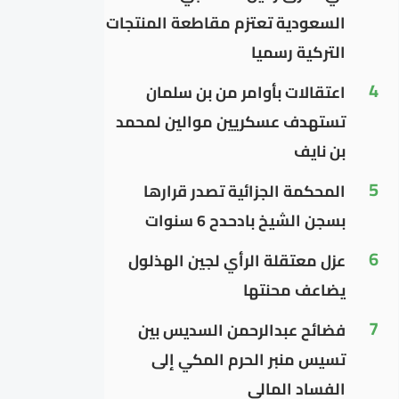
السعودية تعتزم مقاطعة المنتجات
التركية رسميا
4
اعتقالات بأوامر من بن سلمان
تستهدف عسكريين موالين لمحمد
بن نايف
5
المحكمة الجزائية تصدر قرارها
بسجن الشيخ بادحدح 6 سنوات
6
عزل معتقلة الرأي لجين الهذلول
يضاعف محنتها
7
فضائح عبدالرحمن السديس بين
تسيس منبر الحرم المكي إلى
الفساد المالي