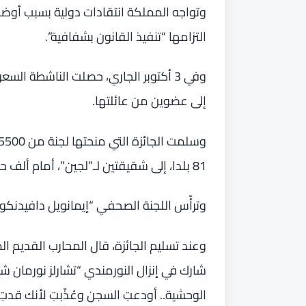
وتواجه المملكة انتقادات دولية بسبب أوضاع ح
التزامها “تنفيذ القانون بشفافية”.
وفي 3 أكتوبر الجاري، حصلت الناشطة الس
إلى عضوين من عائلتها.
81 بلدا، إلى شقيقتين لـ”لجين”، أمام ألف حاضر صفّقوا واقفين فترة طويلة.
وترأّس اللجنة الصحفي “إيمانويل دافيدنكو
وعند تسليم الجائزة، قال المحارب القديم ا
الوحشية.. أودعتِ السجن وعُذّبتِ لأنك قدتِ