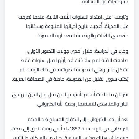
كيلومترات عن المنطقة.
وتابعت “على امتداد السنوات الثلاث التالية، عندما تعرفت
على المدينة، أُعجبت بتاريخ أحيائها المتنوعة وسكانها
متعددي اللغات والهندسة المعمارية المميزة”.
وجاء في الدراسة: خلال إحدى جولات التصوير الأولى،
صادفت لافتة لمدرسة كنت قد رأيتها قبل سنوات فقط
بشكل عابر، وهي المدرسة الصولتية. في ذلك الوقت، لم
يُكتب سوى القليل عن المدرسة، خاصة في الصحافة العربية.
سرعان ما علمت أنه تم تأسيسها من قبل رجل الدين الهندي
البارز والمناهض للاستعمار رحمة الله الكيرواني.
بعد أن دعا الكيرواني إلى الكفاح المسلح ضد الحكم
البريطاني في الهند سنة 1857، لجأ في وقت لاحق إلى مكة،
حيث عاش هناك ودرّس السياسة لجيل من السكان والزائرين