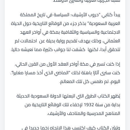
يبدأ كتابي “حروب الأرشيف: السياسة في تاريخ المملكة
العربية السعودية” بذكر جزء من الوقائع التاريخية حول الحياة
الاجتماعية والسياسية والثقافية بمكة في أواخر العهد
العثماني، وذلك بهدف تقديم رواية بديلة عن احتمالات لم
تتحقق أبدا، لكنها كشفت لنا جوانب كثيرة مما نعيشه حاليا.
إذا كنت تسير في مكة أواخر العقد الأول من القرن الحالي،
كنت سترى آثارًا باهتة لذلك “الماضي الذي أخذ مسارا مغايرا”.
اليوم، تم طمس كل تلك المعالم.
يُظهر الكتاب الطرق التي اتبعتها الدولة السعودية الحديثة
بداية من سنة 1932 لإخفاء تلك الوقائع التاريخية من
المناهج المدرسية والمتاحف والأرشيف.
ويُبيّن الكتاب كيف اكتسب هذا الاتجاه زخما جديدا في