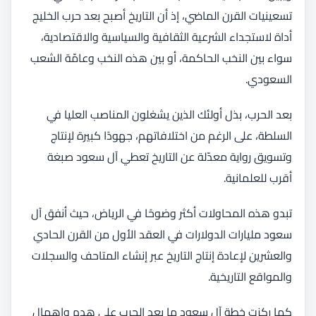
تسعينيات القرن الماضي، إذ أن التاريخ أصبح بعد حرب الخليج
أداة لاستجداء الشرعية الثقافية والسياسية والاقتصادية،
سواء بين النخب الحاكمة، أو بين هذه النخب وعامّة الشعب
السعودي.
بعد الحرب، بذل أولئك الذين يشغلون المناصب العليا في
السلطة، على الرغم من اختلافاتهم، جهودًا كبيرة لإنتاج
وتسويق رواية معدّلة عن التاريخ تعطي آل سعود صبغة
أقرب للعلمانية.
تبدو هذه المحاولات أكثر وضوحًا في الرياض، حيث أنفق آل
سعود مليارات الدولارات في العقد الأول من القرن الحادي
والعشرين لإعادة إنتاج التاريخ عبر إنشاء المتاحف والسجلات
والمواقع التاريخية.
كما ركزت خطة آل سعود ما بعد الحرب على هدم وإهمال