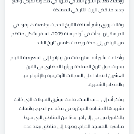
وإخفاء معالم التنوع الثقافي فيها في محاولة لفرض واقع
جديد مناقض للإرث التاريخي للمملكة.
وقالت روزي بشير أستاذة التاريخ الحديث بجامعة هارفرد في
الدراسة إنها بدأت في أواخر سنة 2009، السفر بشكل منتظم
من الرياض إلى مكة ورصدت طمس تاريخ البلاد.
وأضافت بشير أنه استهدفت من زياراتها إلى السعودية القيام
ببحوث حول تاريخ المملكة وإرثها الحضاري في القرن
العشرين اعتمادا على السجلات الأرشيفية والإثنوغرافيا
والمصادر الشفوية.
وذكر أنه إلى جانب البحث، قامت بتوثيق التحولات التي كانت
تشهدها المنطقة المركزية في مكة عبر الصور، وانتقلت
بالكاميرا من حي إلى آخر، بدءًا من المناطق التي تحيط
مباشرة بالمسجد الحرام، وصولا إلى مناطق تبعد عدة