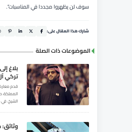
سوف لن يظهروا مجددا في المناسبات”.
شارك هذا المقال على:
الموضوعات ذات الصلة
بلاغ إل
تركي آل
قدم معارضو
المملكة، طا
الشيخ، في ظ
فيه التذكير
وثائق: 