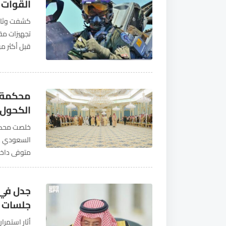
القوات 
كشفت وثائق
تجهيزات مقا
قبل أكثر م
داخل العقو
محكمة ب
الكحول 
السعودي عبد
تعاطي الكح
جدل في 
جلسات م
أثار استمرا