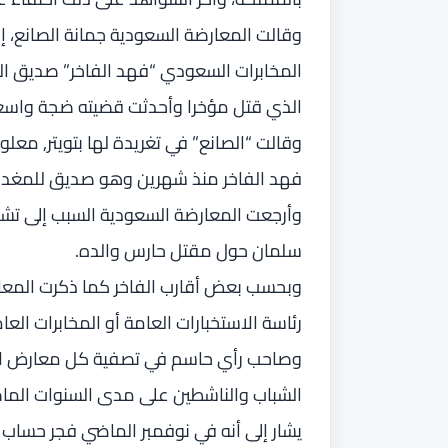
وقالت المعارضة السعودية جمانة الصانع،
المخابرات السعودي “فهد الفاخر” صديق ال
الذي قتل مؤخرا وأحدثت قضيته ضجة واسع
وقالت “الصانع” في تغريدة لها بتويتر, مع
فهد الفاخر منذ شهرين وهو صديق للمغدور ح
وأرجعت المعارضة السعودية السبب إلى تش
سلمان حول مقتل حارس والده.
وبحسب بعض أقارب الفاخر كما ذكرت المعار
رئاسة الاستخبارات العامة أو المخابرات الع
وصاحب رأي حاسم في تصفية كل معارض لال 
الشباب والناشطين على مدى السنوات الماض
يشار إلى أنه في نوفمبر الماضي فجر حساب ش