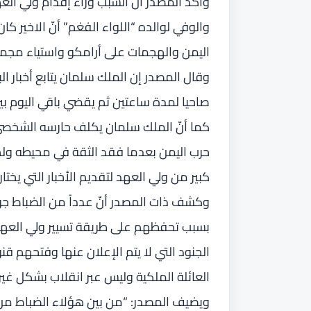
وأكد المصدر أنّ السبب وراء إقدام ولي ا
والوفي لوالده “اللواء الفغم” أنّ الاخير 
اليمن والهجمات على أرامكو واستياء مجم
وقال المصدر إن الملك سلمان يتابع أخبار ا
صاحيا لمدة ساعتين ثم يقضي باقي اليوم بي
كما أنّ الملك سلمان يكلف حارسه الشخصي ال
حرب اليمن بعدما فقد الثقة في محيطه ولم
كبير من ولي العهد لتقديم الأخبار التي يخت
وكشف ذات المصدر أنّ عدداً من الضباط ج
بسبب تحفظهم على طريقة تسيير ولي العهد 
الجنود التي لا يتم الإعلان عنها وفتحهم ق
العائلة الملكية وليس عبر انقلاب بشكل غير
ويضيف المصدر: “من بين هؤلاء الضباط من 