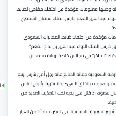
 إنه وصلها معلومات مؤكدة عن اختفاء مفاجئ لضابط
لواء عبد العزيز الفغم حارس الملك سلمان الشخصي
ة.
لومات مؤكدة عن اختفاء ضابط المخابرات السعودي
ارس الملك اللواء عبد العزيز بن بداح الفغم”
كيك “الفاخر” في مجالس خاصة برواية محمد بن
ضة السعودية جمانة الصانع فانه رجل أمن شرس يتبع
امة، ومعروف بالخلق السيء والاستهتار بأرواح الناس
ا
سعود، اذ قتل على يديه تحت التعذيب العديد من
ية.
هير بتسريباته السياسية على تويتر مفاجأة من العيار