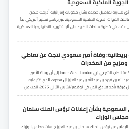
الجوية الملكية السعودية
 مسربة تفاصيل جديدة بشأن مكونات إسرائيلية أُدرجت ضمن
تلات القوات الجوية الملكية السعودية، عبر برنامج تسليح أمريكي بدأ
ن عقد، في خطوة سلطت الضوء على آليات توريد التكنولوجيا العسكرية
د الدفاعية الكبرى. وبحسب تحقيق...
ريطانية: وفاة أمير سعودي نتجت عن تعاطي
ومزيج من المخدرات
خلصت محكمة الطب الشرعي في Inner West London إلى أن وفاة الأمير
الله بن فهد بن عبدالله بن عبدالعزيز آل سعود، الذي عُثر عليه
متوفى داخل غرفة بأحد فنادق لندن في نوفمبر/تشرين الثاني 2025، نتجت عن
ول ومزيج...
السعودية بشأن إعلانات ترؤس الملك سلمان
جلس الوزراء
ر الإعلان عن ترؤس الملك سلمان بن عبد العزيز جلسات مجلس الوزراء