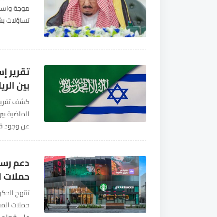
موجة واسعة
تساؤلات بش
للملك عن ال
تقرير إ
بين الري
كشف تقرير إ
الماضية بين
عن وجود قنا
وربطها بترت
دعم رسم
حملات ا
تنتهج الحك
حملات المقا
على قطاع غز