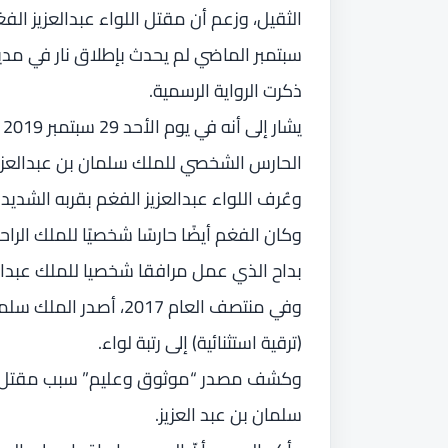
الثقيل، وزعم أن مقتل اللواء عبدالعزيز ا
سبتمبر الماضي لم يحدث بإطلاق نار في م
ذكرت الرواية الرسمية.
ي
الحارس الشخصي للملك سلمان بن عبدالعزيز
وعُرف اللواء عبدالعزيز الفغم بقربه الشد
وكان الفغم أيضًا حارسًا شخصيًا للملك الراح
بداح الذي عمل مرافقا شخصيا للملك عبدالله على
وفي منتصف العام 2017، أص
(ترقية استثنائية) إلى رتبة لواء.
وكشف مصدر “موثوق وعليم” سبب مقتل الل
سلمان بن عبد العزيز.