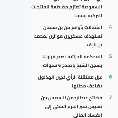
السعودية تعتزم مقاطعة المنتجات
التركية رسميا
4
اعتقالات بأوامر من بن سلمان
تستهدف عسكريين موالين لمحمد
بن نايف
5
المحكمة الجزائية تصدر قرارها
بسجن الشيخ بادحدح 6 سنوات
6
عزل معتقلة الرأي لجين الهذلول
يضاعف محنتها
7
فضائح عبدالرحمن السديس بين
تسيس منبر الحرم المكي إلى
الفساد المالي