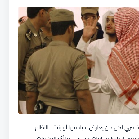
قسري لكل من يعارض سياستها أو ينتقد النظام
امض لضابط مخابرات سعودي ما أثار التكهنات.