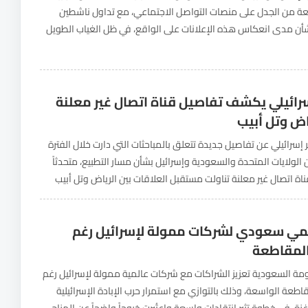
 من الجدل على منصات التواصل الاجتماعي، مع تداول ناشطين
أن مدى انعكاس هذه الإعلانات على الواقع، في ظل الغياب الطويل
ظهور العام...
سرائيلي يكشف تفاصيل قناة اتصال غير معلنة
اض وتل أبيب
سرائيلي عن تفاصيل جديدة تتعلق بالمباحثات التي دارت خلال الفترة
 الولايات المتحدة والسعودية وإسرائيل بشأن مسار التطبيع، متحدثاً
ة اتصال غير معلنة تناولت مستقبل العلاقات بين الرياض وتل أبيب
يبات سياسية وأمنية في...
ي سعودي لشركات ممولة لإسرائيل رغم
لمقاطعة
ومة السعودية تعزيز الشراكات مع شركات عالمية ممولة لإسرائيل رغم
طعة الواسعة، وذلك بالتوازي مع استمرار حرب الإبادة الإسرائيلية
ة، في خطوة تثير انتقادات واسعة واعتُبرت خروجاً واضحاً عن المزاج