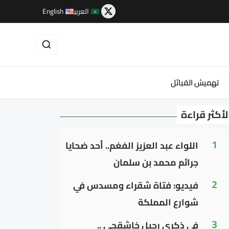
العربية
English
تهميش القبائل
لأكثر قراءة
1
اللواء عبد العزيز الفغم.. أحد ضحايا
جرائم محمد بن سلمان
2
فيديو: فتاة شقراء ومسدس في
شوارع المملكة
3
في ذكرى رحيل خاشقجي ..