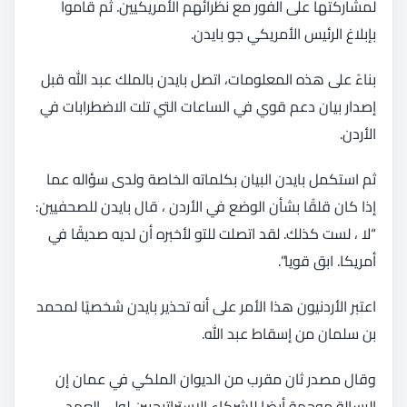
لمشاركتها على الفور مع نظرائهم الأمريكيين. ثم قاموا
بإبلاغ الرئيس الأمريكي جو بايدن.
بناءً على هذه المعلومات، اتصل بايدن بالملك عبد الله قبل
إصدار بيان دعم قوي في الساعات التي تلت الاضطرابات في
الأردن.
ثم استكمل بايدن البيان بكلماته الخاصة ولدى سؤاله عما
إذا كان قلقًا بشأن الوضع في الأردن ، قال بايدن للصحفيين:
“لا ، لست كذلك. لقد اتصلت للتو لأخبره أن لديه صديقًا في
أمريكا. ابق قويا”.
اعتبر الأردنيون هذا الأمر على أنه تحذير بايدن شخصيًا لمحمد
بن سلمان من إسقاط عبد الله.
وقال مصدر ثان مقرب من الديوان الملكي في عمان إن
الرسالة موجهة أيضا للشركاء الاستراتيجيين لولي العهد،