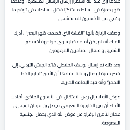
عندما رأى عبد الله استمرار إرسال الرسائل المشفرة ، وعندما
ظهر حمزة في السلط مستنكرًا فشل السلطات في توفير ما
يكفي من الأكسجين للمستشفى
وصفت الزيارة بأنها “القشة التي قصمت ظهر البعير” ، أدرك
الملك أنه لم يكن أمامه خيار سوى مواجهة أخيه غير
الشقيق واعتقال المتآمرين المزعومين.
بعد ذلك تم إرسال يوسف الحنيطي قائد الجيش الأردني، إلى
قصر حمزة لإيصال رسالة مفادها أن الأمير “تجاوز الخط
الأحمر” وأنه قيد الإقامة الجبرية.
عوض الله لا يزال رهن الاعتقال. في الأسبوع الماضي، أفادت
الأنباء أن وزير الخارجية السعودي فيصل بن فرحان توجه إلى
عمان لتأمين الإفراج عن عوض الله الذي يحمل الجنسية
السعودية.