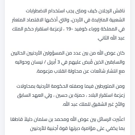
ناقش الرجلان كيف ومتى يجب استخدام الاضطرابات
الشعبية المتزايدة في الأردن، والتي أذكىها الاقتصاد المتعثر
في المملكة ووباء كوفيد -19 ، لزعزعة استقرار حكم الملك
عبد الله الثاني.
كان عوض الله من بين عدد من المسؤولين الأردنيين الحاليين
والسابقين الذين قُبض عليهم في 3 أبريل / نيسان وحواليه
مع انتشار شائعات عن محاولة انقلاب مزعومة.
ومن المتورطين فيما وصفته الحكومة الأردنية بمحاولات
زعزعة استقرار البلاد ، حمزة بن حسين ، ولي العهد السابق
والأخ غير الشقيق للملك عبد الله.
اعتُبرت الرسائل بين عوض الله ومحمد بن سلمان دليلاً قاطعًا
بما يكفي على مؤامرة دبرتها قوة أجنبية للأردنيين