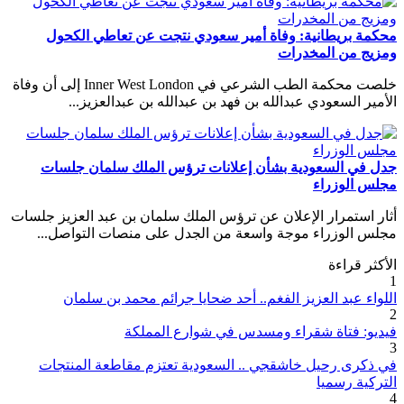
محكمة بريطانية: وفاة أمير سعودي نتجت عن تعاطي الكحول
ومزيج من المخدرات
خلصت محكمة الطب الشرعي في Inner West London إلى أن وفاة
الأمير السعودي عبدالله بن فهد بن عبدالله بن عبدالعزيز...
جدل في السعودية بشأن إعلانات ترؤس الملك سلمان جلسات
مجلس الوزراء
أثار استمرار الإعلان عن ترؤس الملك سلمان بن عبد العزيز جلسات
مجلس الوزراء موجة واسعة من الجدل على منصات التواصل...
الأكثر قراءة
1
اللواء عبد العزيز الفغم.. أحد ضحايا جرائم محمد بن سلمان
2
فيديو: فتاة شقراء ومسدس في شوارع المملكة
3
في ذكرى رحيل خاشقجي .. السعودية تعتزم مقاطعة المنتجات
التركية رسميا
4