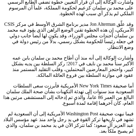
وأشارت الوكالة إلى أن قرار التعيين خطوة تضفي الطابع الرسمي
على محمد بن سلمان كزعيم لحكومة المملكة، علماً أن المرسوم
الملكي لم يذكر أي سبب لهذه الخطوة.
وقد علّق Jon Alterman مدير برنامج الشرق الأوسط في مركز CSIS
الأمريكي، إن هذه الخطوة تقنن الوضع الراهن الذي يقود فيه محمد
بن سلمان أجندات مجلس الوزراء، وقد يكون لها أيضاً جانب دولي
في جعله رئيساً للحكومة بشكل رسمي، بدلاً من رئيس دولة في
وضع الانتظار.
وأشارت الوكالة إلى أنه منذ أن أطاح محمد بن سلمان بابن عمه
الأكبر سناً محمد بن نايف في 2017؛ ركز السلطة بين يديه بشكل
كبير، واحتجز المعارضين المحتملين، وقلب التقليد المستمر منذ
عقود في موازنة السلطة بين فروع العائلة المالكة.
أما صحيفة New York Times الأمريكية فأبرزت سعى السلطات
السعودية منذ سنوات إلى تهدئة التكهنات بشأن صحة الملك سلمان
البالغ من العمر 86 عاماً، والذي تم إدخاله إلى المستشفى مرتين هذا
العام، كان آخرهما إقامة لمدة أسبوع.
فيما نبهت صحيفة Washington Post الأمريكية إلى أن السعودية لم
تشهد في تاريخها تركز القوة في يد رجل واحد منذ عهد مؤسس البلاد
عبد العزيز آل سعود؛ كما تتركز الآن في يد محمد بن سلمان، والذي
لم يصبح ملكاً بعد.