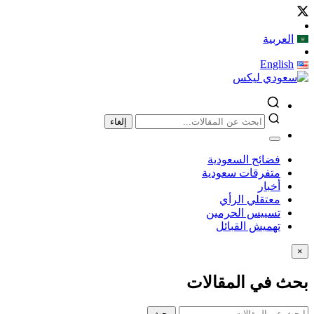
العربية
English
إلغاء
فضائح السعودية
متفرقات سعودية
أخبار
معتقلي الرأي
تسييس الحرمين
تهميش القبائل
×
بحث في المقالات
بحث