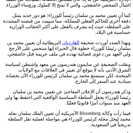
اغتيال الصحفي خاشقجي، والتي لا تمنح إلا للملوك ورؤساء الوزراء.
كما أن تعيين محمد بن سلمان رئيساً للوزراء؛ هو دور جديد يمثل
دفعة أخرى للحاكم الفعلي للمملكة، مما سيمدد من قبضته المشددة
على السلطة، حيث إنه يشرف بالفعل على أكثر الحقائب الوزارية
حساسية في البلاد.
وبهذا الصدد أوردت صحيفة
الغارديان
البريطانية أن تعيين محمد بن
سلمان رئيسًا للوزراء خطوة قال الخبراء إنها ستحمي على الأرجح
ولي العهد من دعوى قضائية تهدده في ملف جريمة قتل خاشقجي.
ونقلت الصحيفة عن سايمون هندرسون من معهد واشنطن لسياسة
الشرق الأدنى بأنه لا يتوقع أي تغيير في العلاقات مع الولايات
المتحدة، لكن سيتمتع محمد بن سلمان كرئيس للوزراء الآن بحصانة
سيادية عند السفر إلى الخارج.
وذكر هندرسون أن الإعلان المفاجئ عن تعيين محمد بن سلمان
رئيسا للوزراء يجعل السلطة السياسية الواقعية التي احتفظ بها ولي
العهد منذ سنوات أمرًا قانونيًا فعليًا.
فيما رأت وكالة Bloomberg الأمريكية أن تعيين الملك سلمان نجله
محمد ليحل محله كرئيس للوزراء هي مواصلة لعملية نقل السلطة
تدريجياً في السعودية.