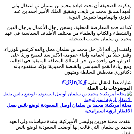
وذكرت الصحيفة أن تحت قيادة محمد بن سلمان تم اعتقال ولي
العهد السابق محمد بن نايف، وشقيق الملك الأمير أحمد بن عبد
العزيز، واتهمامهما بتقويض الدولة.
كما تم قمع المعارضة المحلية، وسجن رجال الأعمال ورجال الدين
والنشطاء والكتاب والعلماء من مختلف الأطياف السياسية في عهد
محمد بن سلمان بحسب الصحيفة.
ولفتت إلى أنه الآن حل محمد بن سلمان محل والده كرئيس للوزراء،
وقفز جيلًا من أعمامه وأبناء عمومته الأكبر سناً ليصبح وريثاً على
العرش، في واحدة من آخر الممالك المطلقة المتبقية في العالم،
ومع زيادة القمع السياسي والقبضة الحديدية؛ يؤكد منتقدوه بأنه
دكتاتوري متعطش للسلطة ومتهور.
شارك هذا المقال على:
الموضوعات ذات الصلة
مجلة أمريكية: محمد بن سلمان أوصل السعودية لوضع بائس بفعل
الافتقار لرؤية استراتيجية
انتقدت مجلة فورين بوليسي الأميركية، بشدة سياسات ولي العهد
محمد بن سلمان التي قالت إنها أوصلت السعودية لوضع بائس
بفعل...