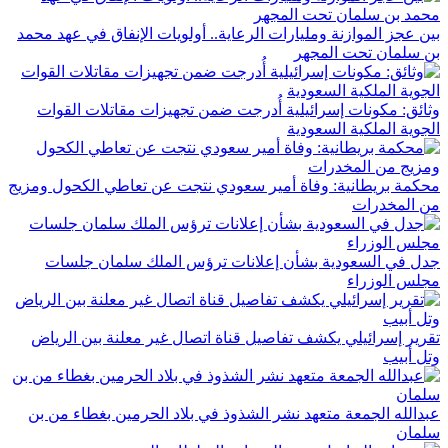
بين عجز الموازنة ومليارات الرعاية.. أولويات الإنفاق في عهد محمد
بن سلمان تحت المجهر
وثائق: مكونات إسرائيلية أُدرجت ضمن تجهيزات مقاتلات القوات
الجوية الملكية السعودية
محكمة بريطانية: وفاة أمير سعودي نتجت عن تعاطي الكحول ومزيج
من المخدرات
جدل في السعودية بشأن إعلانات ترؤس الملك سلمان جلسات
مجلس الوزراء
تقرير إسرائيلي يكشف تفاصيل قناة اتصال غير معلنة بين الرياض
وتل أبيب
عبدالله الجمعة متعهد نشر الشذوذ في بلاد الحرمين بغطاء من بن
سلمان