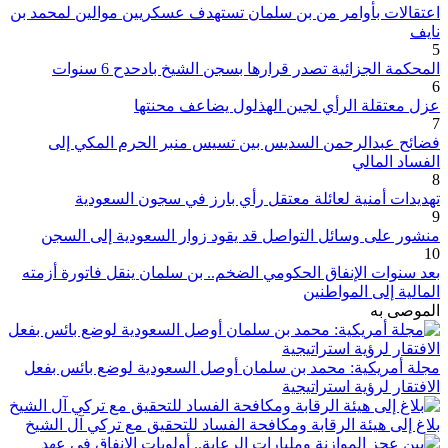
اعتقالات بأوامر من بن سلمان تستهدف عسكريين موالين لمحمد بن
نايف
5
المحكمة الجزائية تصدر قرارها بسجن الشيخ بادحدح 6 سنوات
6
عزل معتقلة الرأي لجين الهذلول يضاعف محنتها
7
فضائح عبدالرحمن السديس بين تسيس منبر الحرم المكي إلى
الفساد المالي
8
تهديدات أمنية لعائلة معتقل رأي بارز في سجون السعودية
9
منشور على وسائل التواصل قد يقود زوار السعودية إلى السجن
10
بعد سنوات الإنفاق الحكومي الضخم.. بن سلمان ينقل فاتورة أزمته
المالية إلى المواطنين
الموصى به
مجلة أمريكية: محمد بن سلمان أوصل السعودية لوضع بائس بفعل
الافتقار لرؤية استراتيجية
بلاغ إلى هيئة الرقابة ومكافحة الفساد للتحقيق مع تركي آل الشيخ