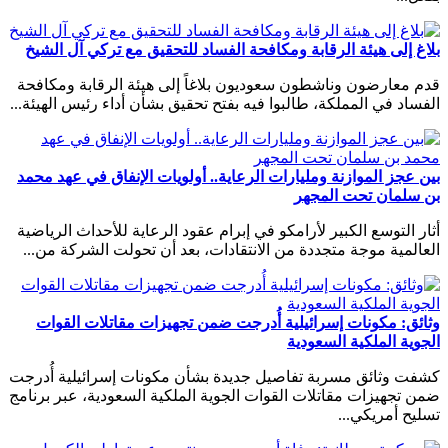
بلاغ إلى هيئة الرقابة ومكافحة الفساد للتحقيق مع تركي آل الشيخ
قدم معارضون وناشطون سعوديون بلاغاً إلى هيئة الرقابة ومكافحة
الفساد في المملكة، طالبوا فيه بفتح تحقيق بشأن أداء رئيس الهيئة...
بين عجز الموازنة ومليارات الرعاية.. أولويات الإنفاق في عهد محمد
بن سلمان تحت المجهر
أثار التوسع الكبير لأرامكو في إبرام عقود الرعاية للأحداث الرياضية
العالمية موجة متجددة من الانتقادات، بعد أن تحولت الشركة من...
وثائق: مكونات إسرائيلية أُدرجت ضمن تجهيزات مقاتلات القوات
الجوية الملكية السعودية
كشفت وثائق مسربة تفاصيل جديدة بشأن مكونات إسرائيلية أُدرجت
ضمن تجهيزات مقاتلات القوات الجوية الملكية السعودية، عبر برنامج
تسليح أمريكي...