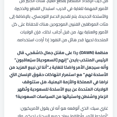
من حيث الإمداد المنتظم بقطع الغيار، هناك الكثير من
الأمور المهمة للغاية في الحرب: استبدال القطع والذخيرة
والأسلحة الجديدة. يتم تقديم الدعم اللوجستي، بالإضافة إلى
مئات الموظفين الفنيين الموجودين هناك للحفاظ على كل
الأمور والعناية بها، من قبل أجانب. لذلك، فإن الولايات
المتحدة لديها قدر هائل من النفوذ إذا أرادت استخدامه.
منظمة (DAWN): ردًا على مقتل جمال خاشقجي، قال
الرئيس المنتخب بايدن “إنهم [السعودية] سيُعاقبون”
وأنه سيجعل الأمر واضحًا للغاية بـ”أننا لن نبيع المزيد من
الأسلحة لهم.” مع استمرار انتهاكات حقوق الإنسان التي
نراها في المملكة والأزمة اليمنية، هل ستتوقف
الولايات المتحدة عن بيع الأسلحة للسعودية وتُظهر
انزعاج واشنطن واستيائها من السياسات السعودية؟
غاري سيك: الذي أتوقعه هو أنه لن يقول الأمريكيون:
“أصلحوا الأمر، وأطلقوا سراح جميع السجناء لديكم، وإلا