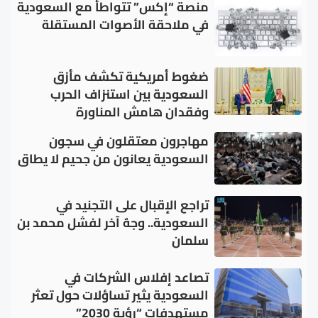
منصة “إكس” تتواطأ مع السعودية
في ملاحقة الأصوات المستقلة
ضغوط أمريكية تكشف مأزق
السعودية بين استنزاف الحرب
وفقدان هامش المناورة
مهاجرون معتقلون في سجون
السعودية يعانون من جحيم لا يطاق
تراجع الإقبال على التجنيد في
السعودية.. وجهٌ آخر لفشل محمد بن
سلمان
تصاعد إفلاس الشركات في
السعودية يثير تساؤلات حول تعثر
مستهدفات “رؤية 2030”