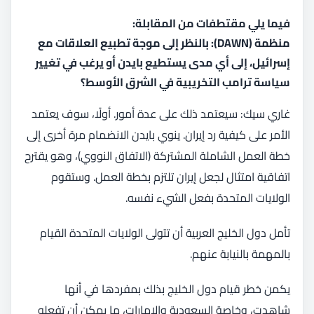
فيما يلي مقتطفات من المقابلة:
منظمة (DAWN): بالنظر إلى موجة تطبيع العلاقات مع
إسرائيل، إلى أي مدى يستطيع بايدن أو يرغب في تغيير
سياسة ترامب التخريبية في الشرق الأوسط؟
غاري سيك: سيعتمد ذلك على عدة أمور. أولًا، سوف يعتمد
الأمر على كيفية رد إيران. ينوي بايدن الانضمام مرة أخرى إلى
خطة العمل الشاملة المشتركة (الاتفاق النووي)، وهو يقترح
اتفاقية امتثال لجعل إيران تلتزم بخطة العمل. وستقوم
الولايات المتحدة بفعل الشيء نفسه.
تأمل دول الخليج العربية أن تتولى الولايات المتحدة القيام
بالمهمة بالنيابة عنهم.
يكمن خطر قيام دول الخليج بذلك بمفردها في أنها
شاهدت، وخاصة السعودية والإمارات، ما يمكن أن تفعله