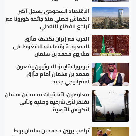
الاقتصاد السعودي يسجل أكبر
انكماش فصلي منذ جائحة كورونا مع
تراجع القطاع النفطي
الحرب مع إيران تكشف مأزق
السعودية وتضاعف الضغوط على
مشروع محمد بن سلمان
نيويورك تايمز: الحوثيون يضعون
محمد بن سلمان أمام مأزق
استراتيجي جديد
معارضون: اتفاقيات محمد بن سلمان
تفتقر لأي شرعية وطنية وتأتي
لتكريس التبعية
ترامب يهين محمد بن سلمان بربط