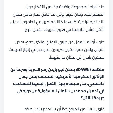
جاء أوباما بمجموعة واضحة جدًا من الأفكار حول
الديمقراطية. وكان جورج بوش قد خاض غمار كامل مجال
بناء الديمقراطية. كلاهما كانا مفرطين في الطموح، أو على
الأقل فشل كلاهما في تغيير الظروف بشكل كبير.
حاول أوباما العمل عن طريق الإقناع، والذي حقق بعض
النجاح، ولكن دعونا نكون صريحين، لم ينجح في إنجاز المهمة.
سيكون بايدن في مكان ما بينهما.
منظمة (DAWN): يمكن لجو بايدن رفع السرية بسرعة عن
الوثائق الحكومية الأمريكية المتعلقة بقتل جمال
خاشقجي. هل سيقوم بهذا الفعل البسيط للمساعدة
في تحميل محمد بن سلمان المسؤولية عن دوره في
جريمة القتل؟
غاري سيك: من المرجح جدًا أن يستخدم بايدن هذه