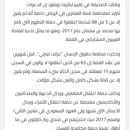
وقالت الصحيفة في تقرير لباتريك وينتور: إن الدعوات
تتزايد
لمقاطعة
قمة العشرين في الرياض خاصة أنه لم يفرج
إلا عن 5 من 68 شخصا اعتقلوا في حملة التطهير التي قام
بها محمد بن سلمان عام 2017، وهو ما يمثل تحديا للقادة
الغربيين المشاركين في القمة.
وذكرت منظمة حقوق الإنسان “غرانت ليبرتي”، قبل شهرين
من عقد القمة إن 63 من الذين اعتقلوا لا يزالون في السجن
منهم 15 معتقلا في سجن الحائر سيء السمعة، ولم يفرج
إلا عن ثلاثة بشكل كامل واثنين بشكل مؤقت.
وكانت حملة اعتقال المثقفين ورجال الدعوة والصحافيين
والأكاديميين منفصلة عن حملة اعتقال الأمراء ورجال
الأعمال التي شنها ولي العهد السعودي في تشرين الثاني/
نوفمبر 2017 حيث احتجزهم في فندق ريتز كارلتون في ما
أطلق عليها حملة مكافحة الفساد.