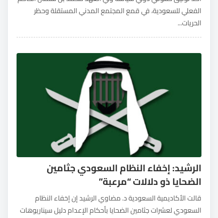
الفعلي للسعودية، في قمع المجتمع المدني المستقلة وحظر
الحريات...
الرشيد: إخفاء النظام السعودي جثامين
الضحايا ذو دلالات “مرعبة”
قالت الأكاديمية السعودية د. مضاوي الرشيد إن إخفاء النظام
السعودي لعشرات جثامين الضحايا بأحكام الإعدام دليل سيناريوهات