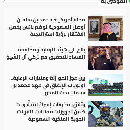
الموصى به
مجلة أمريكية: محمد بن سلمان
أوصل السعودية لوضع بائس بفعل
الافتقار لرؤية استراتيجية
بلاغ إلى هيئة الرقابة ومكافحة
الفساد للتحقيق مع تركي آل الشيخ
بين عجز الموازنة ومليارات الرعاية..
أولويات الإنفاق في عهد محمد بن
سلمان تحت المجهر
وثائق: مكونات إسرائيلية أُدرجت
ضمن تجهيزات مقاتلات القوات
الجوية الملكية السعودية