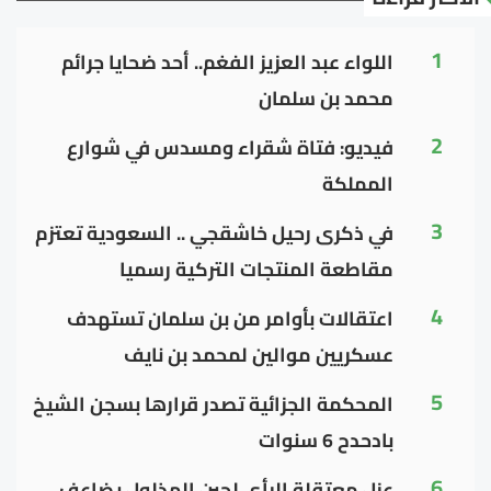
1
اللواء عبد العزيز الفغم.. أحد ضحايا جرائم
محمد بن سلمان
2
فيديو: فتاة شقراء ومسدس في شوارع
المملكة
3
في ذكرى رحيل خاشقجي .. السعودية تعتزم
مقاطعة المنتجات التركية رسميا
4
اعتقالات بأوامر من بن سلمان تستهدف
عسكريين موالين لمحمد بن نايف
5
المحكمة الجزائية تصدر قرارها بسجن الشيخ
بادحدح 6 سنوات
6
عزل معتقلة الرأي لجين الهذلول يضاعف