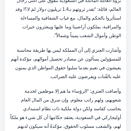
ثروة العائلة المالكة في السعودية تتفوق على أغنى رجال
العالم، قائلة: “تقدر ثروتهم بـ1.4 تريليون دولار لمَ لا؟! وقد
استأثروا بالحكم والمال، مع غياب الشفافية والمساءلة
والمراقبة، يملكون أراضينا وما عليها ويبعثرون خيرات
الوطن وأموال الشعب يميناً وشمالاً”.
وأشارت العنزي إلى أن المملكة ليس بها طريقة محاسبة
للمسؤولين يسألون عن مصادر تحصيل أموالهم، مؤكدة أنهم
يعيشون في نعيم بعدما سلبوا حقوق المواطن الذي يمنون
عليه بالفُتات ويفرضون عليه الضرائب.
وأضافت العنزي: “الرؤساء ما هم إلا موظفين لخدمة
شعوبهم، ولهم راتب معلوم، وإن سرق من المال العام
يحاسب كفاسد ولكن دولة ملكية ذات نظام استبدادي
أوليجاركي في السعودية، يعتقد حكامها أن كل شيء هو ملكاً
لهم، والشعب مسلوب الحقوق، مؤكدةً أنه سيكون لديهم