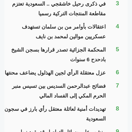
3
في ذكرى رحيل خاشقجي .. السعودية تعتزم
مقاطعة المنتجات التركية رسميا
4
اعتقالات بأوامر من بن سلمان تستهدف
عسكريين موالين لمحمد بن نايف
5
المحكمة الجزائية تصدر قرارها بسجن الشيخ
بادحدح 6 سنوات
6
عزل معتقلة الرأي لجين الهذلول يضاعف محنتها
7
فضائح عبدالرحمن السديس بين تسيس منبر
الحرم المكي إلى الفساد المالي
8
تهديدات أمنية لعائلة معتقل رأي بارز في سجون
السعودية
9
منشور على وسائل التواصل قد يقود زوار