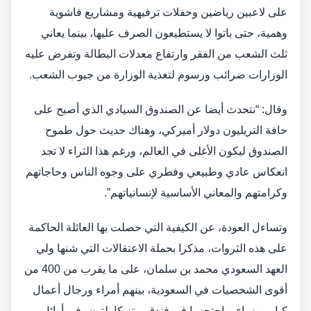
على لاعبين رياضين وحفلات ترفيهية ومشاريع فاشوية
وهمية، حتى باتوا لا يستطيعون الصرف عليها، بينما يعاني
ثلث الشعب من الفقر وارتفاع معدلات البطالة وتفرض عليه
الوزارات ضرائب ورسوم لتغذية الوزارة من جيوب الشعب.
وقال: “نتحدث أيضا عن الصندوق السيادي الذي أصبح على
حافة التريليون دولار أميركي، وهناك حديث حول طموح
الصندوق ليكون الأغلى في العالم، ورغم هذا الثراء لا تجد
انعكاس عادي وطبيعي وفطري على وجوه الناس وحاجاتهم
وكرامتهم والمعاني الأساسية لإنسانياتهم”.
وتساءل العودة، عن الكيفية التي حصلت بها العائلة الحاكمة
على هذه الثروات، مذكرا بحملة الاعتقالات التي شنها ولي
العهد السعودي محمد بن سلمان، على ما يقرب من 400 من
أقوى الشخصيات في السعودية، بينهم أمراء ورجال أعمال
كبار ووزراء، واحتجزوا في فندق ريتز كارلتون، في أوائل