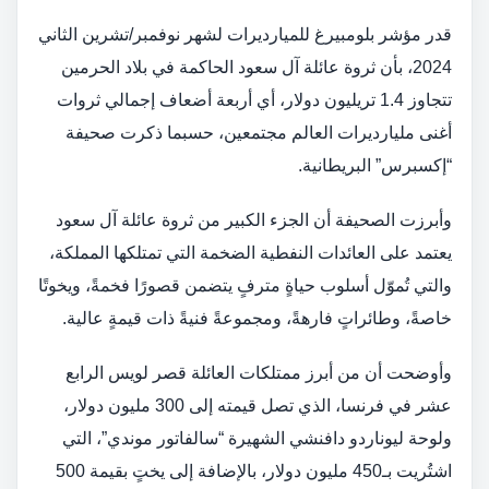
قدر مؤشر بلومبيرغ للميارديرات لشهر نوفمبر/تشرين الثاني
2024، بأن ثروة عائلة آل سعود الحاكمة في بلاد الحرمين
تتجاوز 1.4 تريليون دولار، أي أربعة أضعاف إجمالي ثروات
أغنى مليارديرات العالم مجتمعين، حسبما ذكرت صحيفة
“إكسبرس” البريطانية.
وأبرزت الصحيفة أن الجزء الكبير من ثروة عائلة آل سعود
يعتمد على العائدات النفطية الضخمة التي تمتلكها المملكة،
والتي تُموّل أسلوب حياةٍ مترفٍ يتضمن قصورًا فخمةً، ويخوتًا
خاصةً، وطائراتٍ فارهةً، ومجموعةً فنيةً ذات قيمةٍ عالية.
وأوضحت أن من أبرز ممتلكات العائلة قصر لويس الرابع
عشر في فرنسا، الذي تصل قيمته إلى 300 مليون دولار،
ولوحة ليوناردو دافنشي الشهيرة “سالفاتور موندي”، التي
اشتُريت بـ450 مليون دولار، بالإضافة إلى يختٍ بقيمة 500