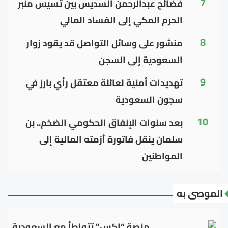
7
فضائح عبدالرحمن السديس بين تسيس منبر
الحرم المكي إلى الفساد المالي
8
منشور على وسائل التواصل قد يقود زوار
السعودية إلى السجن
9
تهديدات أمنية لعائلة معتقل رأي بارز في
سجون السعودية
10
بعد سنوات الإنفاق الحكومي الضخم.. بن
سلمان ينقل فاتورة أزمته المالية إلى
المواطنين
الموصى به
منصة “إكس” تتواطأ مع السعودية