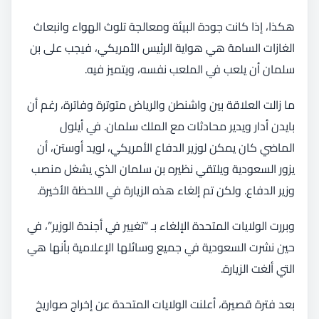
هكذا، إذا كانت جودة البيئة ومعالجة تلوث الهواء وانبعاث
الغازات السامة هي هواية الرئيس الأمريكي، فيجب على بن
سلمان أن يلعب في الملعب نفسه، ويتميز فيه.
ما زالت العلاقة بين واشنطن والرياض متوترة وفاترة، رغم أن
بايدن أدار ويدير محادثات مع الملك سلمان. في أيلول
الماضي كان يمكن لوزير الدفاع الأمريكي، لويد أوستن، أن
يزور السعودية ويلتقي نظيره بن سلمان الذي يشغل منصب
وزير الدفاع. ولكن تم إلغاء هذه الزيارة في اللحظة الأخيرة.
وبررت الولايات المتحدة الإلغاء بـ “تغيير في أجندة الوزير”، في
حين نشرت السعودية في جميع وسائلها الإعلامية بأنها هي
التي ألغت الزيارة.
بعد فترة قصيرة، أعلنت الولايات المتحدة عن إخراج صواريخ