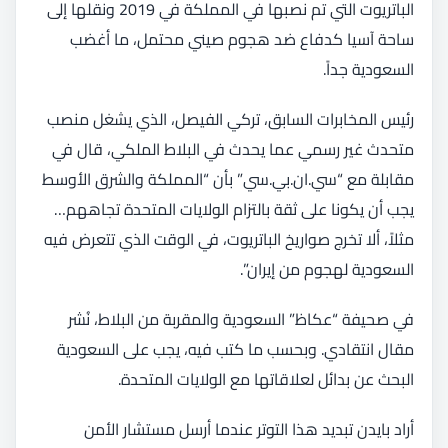
الباتريوت التي تم نصبها في المملكة في 2019 ونقلها إلى
ساحة آسيا كدفاع ضد هجوم صيني محتمل، ما أغضب
السعودية جداً.
رئيس المخابرات السابق، تركي الفيصل، الذي يشغل منصب
متحدث غير رسمي عما يحدث في البلاط الملكي، قال في
مقابلة مع “سي.ان.بي.سي” بأن “المملكة والشرق الأوسط
يجب أن يكونا على ثقة بالتزام الولايات المتحدة تجاههم…
مثلاً، ألا تخرج صواريخ الباتريوت، في الوقت الذي تتعرض فيه
السعودية لهجوم من إيران”.
في صحيفة “عكاظ” السعودية والمقربة من البلاط، نُشر
مقال انتقادي. وبحسب ما كتب فيه، يجب على السعودية
البحث عن بدائل لعلاقاتها مع الولايات المتحدة.
أراد بايدن تبديد هذا التوتر عندما أرسل مستشار الأمن