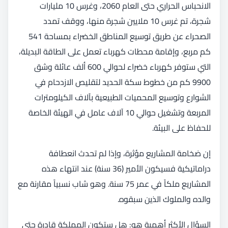
الانحباس الحراري حتى العام 2060، وغرس 10 مليارات
شجرة، تم غرس 10 ملايين شجرة منها، ووقف تمدد
الصحراء عن طريق توسيع المناطق الخضراء بمساحة 541
كم مربع، وإقامة محطات كهرباء تعمل على الطاقة البديلة،
التي ستوفر كهرباء خضراء لحوالي 600 ألف عائلة وشق
9900 كم من خطوط سكة الحديد لتقليص الازدحام في
الشوارع وتوسيع المحميات الطبيعية بآلاف الكيلومترات
المربعة وتشغيل حوالي 10 آلاف عامل في الهيئة الخاصة
للحفاظ على البيئة.
إن ضخامة المشاريع مؤثرة، وإذا لم تحدث انعطافة
دراماتيكية فسيكون الأمير (36 سنة) عند انتهاء هذه
المشاريع ملكاً في عمر 75 سنة. وهو شاب نسبياً مقارنة مع
والده والملوك الذين سبقوه.
السؤال الأكثر أهمية هو: هل ستكون المملكة قادرة حتى