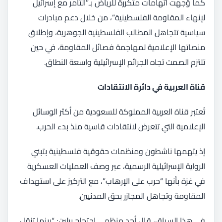
كما وُجهت اتهامات متكررة للرياض بـ”التآمر مع إسرائيل
لإنهاء المقاومة الفلسطينية”، من خلال دعم مبادرات
سياسية تتجاهل المطالب الفلسطينية الجوهرية، وإطلاق
منصاتها الإعلامية لمهاجمة فصائل المقاومة، في حين
تلتزم الصمت تجاه الجرائم الإسرائيلية واسعة النطاق.
قناة العربية في دائرة الانتقادات
تُعتبر قناة العربية المملوكة للسعودية من أكثر الوسائل
الإعلامية التي تتعرض لانتقادات قاسية منذ بدء الحرب.
إذ يتهمها ناشطون ومنظمات حقوقية فلسطينية بتبني
الرواية الإسرائيلية الرسمية، عبر وصف العمليات العسكرية
في غزة بأنها “حرب على الإرهاب”، مع التركيز على استهداف
المقاومة وتجاهل المجازر بحق المدنيين.
في هذا السياق، قال أحد منظمي احتجاج برلين: “بينما تنقل