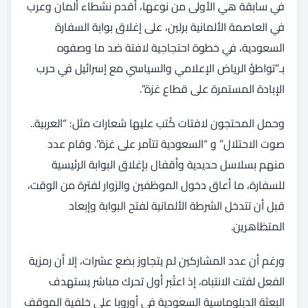
في سابقة هي الأولى من نوعها، أقدم نشطاء ألمان وعرب
في العاصمة الألمانية برلين، على إغلاق بوابة السفارة
السعودية، في خطوة احتجاجية لافتة ضد ما وصفوه
بـ”تواطؤ الرياض الإعلامي والسياسي مع إسرائيل في حرب
الإبادة المستمرة على قطاع غزة”.
وحمل المحتجون لافتات كُتب عليها شعارات مثل: “العربية..
صوت الاحتلال” و “السعودية تتآمر على غزة”. وقام عدد
منهم بسلاسل حديدية وأقفال بإغلاق البوابة الرئيسية
للسفارة، ما أعاق دخول الموظفين والزوار لفترة من الوقت،
قبل أن تتدخل الشرطة الألمانية لفتح البوابة وإبعاد
المتظاهرين.
ورغم أن عدد المشاركين لم يتجاوز بضع عشرات، إلا أن رمزية
الفعل لفتت الانتباه، إذ اعتُبر أول تحرك مباشر يستهدف
البعثة الدبلوماسية السعودية في أوروبا على خلفية الموقف