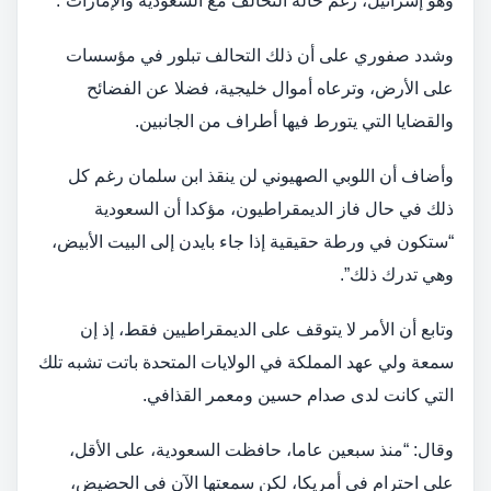
وهو إسرائيل، رغم حالة التحالف مع السعودية والإمارات”.
وشدد صفوري على أن ذلك التحالف تبلور في مؤسسات
على الأرض، وترعاه أموال خليجية، فضلا عن الفضائح
والقضايا التي يتورط فيها أطراف من الجانبين.
وأضاف أن اللوبي الصهيوني لن ينقذ ابن سلمان رغم كل
ذلك في حال فاز الديمقراطيون، مؤكدا أن السعودية
“ستكون في ورطة حقيقية إذا جاء بايدن إلى البيت الأبيض،
وهي تدرك ذلك”.
وتابع أن الأمر لا يتوقف على الديمقراطيين فقط، إذ إن
سمعة ولي عهد المملكة في الولايات المتحدة باتت تشبه تلك
التي كانت لدى صدام حسين ومعمر القذافي.
وقال: “منذ سبعين عاما، حافظت السعودية، على الأقل،
على احترام في أمريكا، لكن سمعتها الآن في الحضيض،