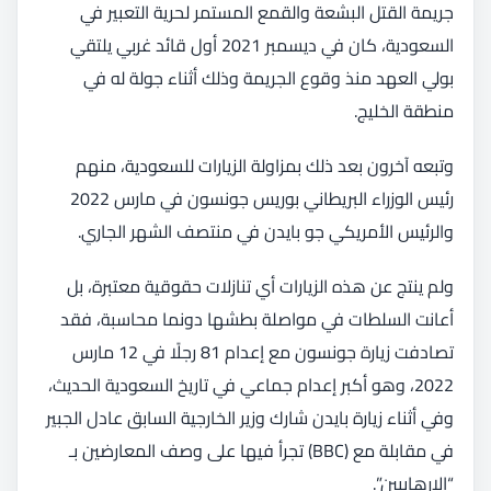
جريمة القتل البشعة والقمع المستمر لحرية التعبير في
السعودية، كان في ديسمبر 2021 أول قائد غربي يلتقي
بولي العهد منذ وقوع الجريمة وذلك أثناء جولة له في
منطقة الخليج.
وتبعه آخرون بعد ذلك بمزاولة الزيارات للسعودية، منهم
رئيس الوزراء البريطاني بوريس جونسون في مارس 2022
والرئيس الأمريكي جو بايدن في منتصف الشهر الجاري.
ولم ينتج عن هذه الزيارات أي تنازلات حقوقية معتبرة، بل
أعانت السلطات في مواصلة بطشها دونما محاسبة، فقد
تصادفت زيارة جونسون مع إعدام 81 رجلًا في 12 مارس
2022، وهو أكبر إعدام جماعي في تاريخ السعودية الحديث،
وفي أثناء زيارة بايدن شارك وزير الخارجية السابق عادل الجبير
في مقابلة مع (BBC) تجرأ فيها على وصف المعارضين بـ
“الإرهابيين”.