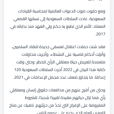
ومع خفوت صوت الدعوات العالمية لمحاسبة القيادات
السعودية، عادت السلطات السعودية إلى نسقها القمعي
المعتاد، الأمر الذي تطبع به حكم ولي العهد منذ بداياته في
2017.
فقد شنت حملات اعتقال تعسفي جديدة للنقاد السلميين،
وأنزلت أحكام قاسية على النشطاء، وأجريت محاولات
متعمدة لتعريض حياة معتقلي الرأي للخطر، وحتى وقت
كتابة هذا البيان في 2022 أجرت السلطات السعودية 120
إعدامًا، ما يتجاوز ضعف عدد مجمل الإعدامات في 2021.
وحتى من أفرج عنهم من مدافعات حقوق إنسان ومعتقلي
رأي فما تزال حياتهم مقيدة تقييدًا شديدًا، للشروط
المفروضة على الإفراج التي تحدّ من حريّتهم، ناهيك عن مناخ
الترهيب العام الذي يخيم على عموم الناس.