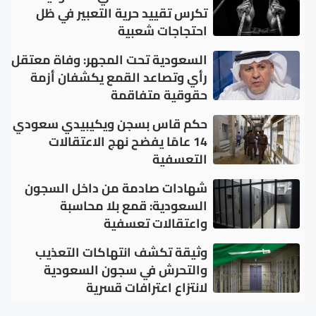
تكرس تقييد حرية التعبير في ظل
احتجاجات شعبية
السعودية تحت المجهر: وفاة معتقل
رأي وتصاعد القمع يكشفان أزمة
حقوقية متفاقمة
حكم قاس بسجن ويكيبيدي سعودي
14 عامًا يفضح نهج الاعتقالات
التعسفية
شهادات صادمة من داخل السجون
السعودية: قمع بلا محاسبة
واعتقالات تعسفية
وثيقة تكشف انتهاكات التعذيب
والتحرش في سجون السعودية
لانتزاع اعترافات قسرية