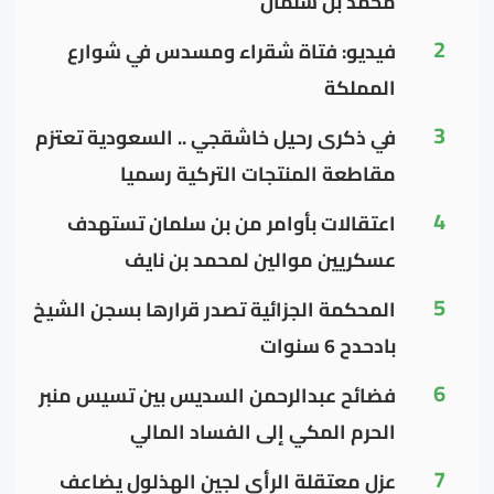
محمد بن سلمان
2
فيديو: فتاة شقراء ومسدس في شوارع
المملكة
3
في ذكرى رحيل خاشقجي .. السعودية تعتزم
مقاطعة المنتجات التركية رسميا
4
اعتقالات بأوامر من بن سلمان تستهدف
عسكريين موالين لمحمد بن نايف
5
المحكمة الجزائية تصدر قرارها بسجن الشيخ
بادحدح 6 سنوات
6
فضائح عبدالرحمن السديس بين تسيس منبر
الحرم المكي إلى الفساد المالي
7
عزل معتقلة الرأي لجين الهذلول يضاعف