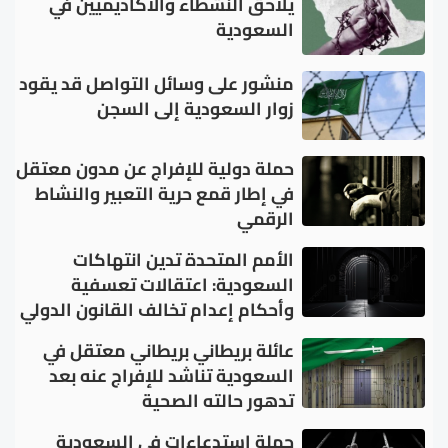
يلاحق النشطاء والأكاديميين في
السعودية
منشور على وسائل التواصل قد يقود
زوار السعودية إلى السجن
حملة دولية للإفراج عن مدون معتقل
في إطار قمع حرية التعبير والنشاط
الرقمي
الأمم المتحدة تدين انتهاكات
السعودية: اعتقالات تعسفية
وأحكام إعدام تخالف القانون الدولي
عائلة بريطاني بريطاني معتقل في
السعودية تناشد للإفراج عنه بعد
تدهور حالته الصحية
حملة استدعاءات في السعودية