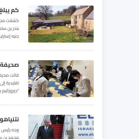
كم يبلغ 
كشفت مجلة 
المصادر الت
صحيفة: 
تقليدية إلى
“جيروزاليم 
الطلب على 
نتنياهو:
وجه رئيس ال
محمد بن سلم