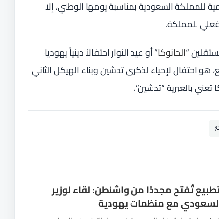
ة للمملكة السعودية بمناسبة يومها الوطني، إلا
فعلي للمملكة.
مستقلين “
الحانوكا
” أو عيد النوار احتفالاً دينياً يهوديا،
 هو احتفال لإحياء لذكرى تدشين وبناء الهيكل الثاني
تعني بالعبرية “تدشين”.
تطبيع تُفتح مجددًا من واشنطن: لقاء لوزير
السعودي مع منظمات يهودية