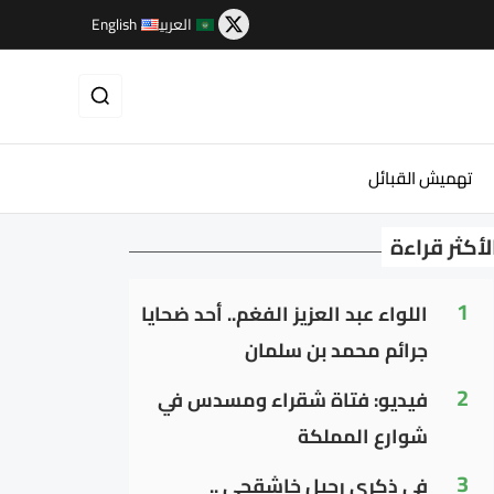
العربية
English
تهميش القبائل
لأكثر قراءة
1
اللواء عبد العزيز الفغم.. أحد ضحايا
جرائم محمد بن سلمان
2
فيديو: فتاة شقراء ومسدس في
شوارع المملكة
3
في ذكرى رحيل خاشقجي ..