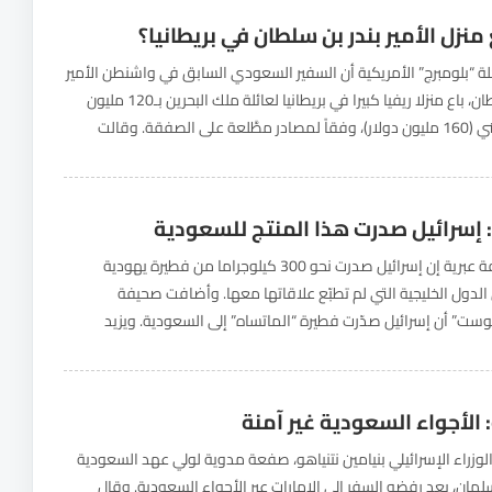
منزل الأمير بندر بن سلطان في بريطانيا؟
“بلومبرج” الأمريكية أن السفير السعودي السابق في واشنطن الأمير
بندر بن سلطان، باع منزلا ريفيا كبيرا في بريطانيا لعائلة ملك البحرين بـ120 مليون
جنيه إسترليني (160 مليون دولار)، وفقاً لمصادر مطَّلعة على الصفقة. وقالت
ي طلبت عدم...
إسرائيل صدرت هذا المنتج للسعودية
قالت صحيفة عبرية إن إسرائيل صدرت نحو 300 كيلوجراما من فطيرة يهودية
 الدول الخليجية التي لم تطبّع علاقاتها معها. وأضافت صحيفة
بوست” أن إسرائيل صدّرت فطيرة “الماتساه” إلى السعودية. ويزيد
هذه الفطيرة في عيد الفصح،...
 الأجواء السعودية غير آمنة
وزراء الإسرائيلي بنيامين نتنياهو، صفعة مدوية لولي عهد السعودية
ان، بعد رفضه السفر إلى الإمارات عبر الأجواء السعودية. وقال