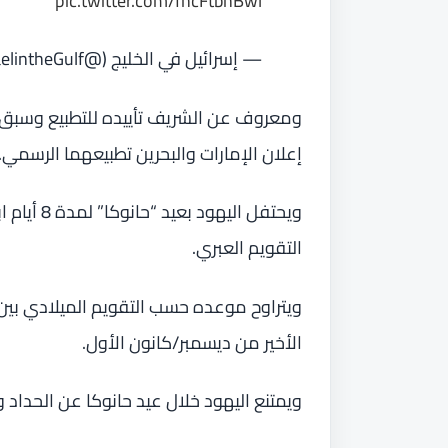
pic.twitter.com/fhcFtbnBwl
— إسرائيل في الخليج (@IsraelintheGulf)
ومعروف عن الشريف تأييده للتطبيع وسبق ل
إعلان الإمارات والبحرين تطبيعهما الرسمي.
ويحتفل ال
التقويم العبري.
ويتراوح موعده حسب التقويم الميلادي بين 
الأخير من ديسمبر/كانون الأول.
ويمتنع اليهود خلال عيد حانوكا عن الحداد وا