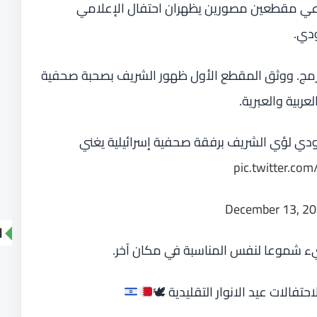
اعي مقطعين مصورين يظهران احتفال الإعلامي
ودي.
رمج. ووثق المقطع الأول ظهور الشريف بصحبة صحفية
عربية والعبرية.
عودي لؤي الشريف برفقة صحفية إسرائيلية يغني
pic.twitter.com
December 13, 2
ا
ء شموعا لنفس المناسبة في مكان آخر.
الات عيد الانوار التقليدية 🕊