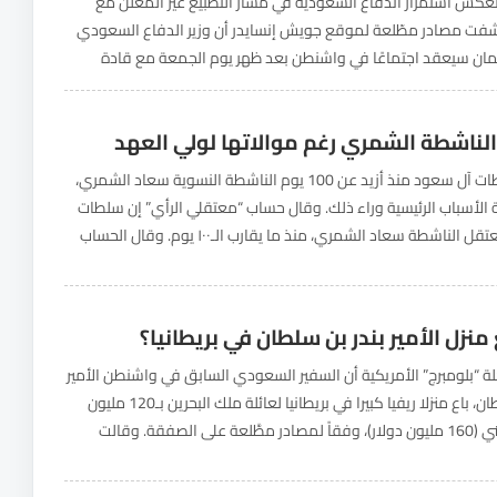
كس استمرار اندفاع السعودية في مسار التطبيع غير المعلن مع
شفت مصادر مطّلعة لموقع جويش إنسايدر أن وزير الدفاع السعودي
مان سيعقد اجتماعًا في واشنطن بعد ظهر يوم الجمعة مع قادة
ية أمريكية بارزة...
الناشطة الشمري رغم موالاتها لولي العهد
تعتقل سلطات آل سعود منذ أزيد عن 100 يوم الناشطة النسوية سعاد الشمري،
الأسباب الرئيسية وراء ذلك. وقال حساب “معتقلي الرأي” إن سلطات
آل سعود تعتقل الناشطة سعاد الشمري، منذ ما يقارب الـ١٠٠ يوم. وقال الحساب
.
منزل الأمير بندر بن سلطان في بريطانيا؟
“بلومبرج” الأمريكية أن السفير السعودي السابق في واشنطن الأمير
بندر بن سلطان، باع منزلا ريفيا كبيرا في بريطانيا لعائلة ملك البحرين بـ120 مليون
جنيه إسترليني (160 مليون دولار)، وفقاً لمصادر مطَّلعة على الصفقة. وقالت
ي طلبت عدم...