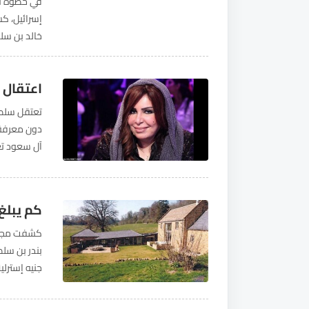
في خطوة تع
إسرائيل، ك
خالد بن سل
منظمات يهود
اعتقال 
دون معرفة 
في تغريدة..
كم يبلغ 
كشفت مجلة 
المصادر الت