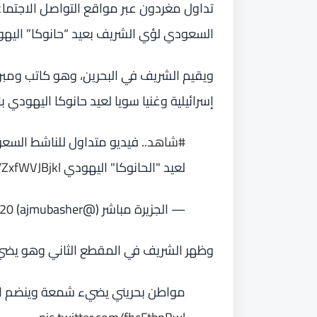
تداول مغردون عبر مواقع التواصل الاجتم
السعودي لؤي الشريف بعيد “حانوكا” اليه
ويقيم الشريف في البحرين، وهو كاتب ومب
إسرائيلية وغنيا سويا لعيد حانوكا اليهودي بال
#شاهد
.. فيديو متداول للناشط الس
لعيد "الحانوكا" اليهودي
/ZxfWVJBjkl
— الجزيرة مباشر (@ajmubasher)
020
وظهر الشريف في المقطع الثاني وهو يضي
مواطن بحريني يضيء شمعة وينضم لاحتف