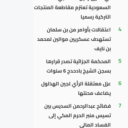
السعودية تعتزم مقاطعة المنتجات
التركية رسميا
4
اعتقالات بأوامر من بن سلمان
تستهدف عسكريين موالين لمحمد
بن نايف
5
المحكمة الجزائية تصدر قرارها
بسجن الشيخ بادحدح 6 سنوات
6
عزل معتقلة الرأي لجين الهذلول
يضاعف محنتها
7
فضائح عبدالرحمن السديس بين
تسيس منبر الحرم المكي إلى
الفساد المالي