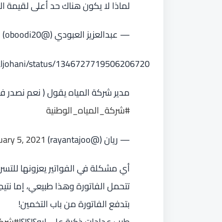
لماذا لا يكون هناك حد أعلى لقيمة ال
— عبدالعزيز العبودي (@oboodi20)
1
daljohani/status/1346727719506206720
مدير شركة المياه يقول ( نعم نصدر فوا
#شركة_المياه_الوطنية
— ريان (@rayantajoo)
uary 5, 2021
أي مشكلة في الفواتير يعزونها للتس
تتحمل الفاتورة وهذا طبيعي، إما نتي
بتدفع الفاتورة من باب التخمين!
طيب عدادات ذكية على إيه؟!؟!؟!
#شركة