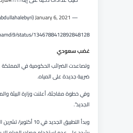
January 6, 2021
— Abdullah (@abdullahalebyri)
lGhamdi9/status/1346788412892848128
غضب سعودي
وتصاعدت الضرائب الحكومية في المملكة 
ضريبة جديدة على المياه.
وفي خطوة مفاجئة، أعلنت وزارة البيئة والمي
الجديد”.
وبدأ التطبيق الجديد ف
يشدد على عدم استخدام مصادر المياه إلا 