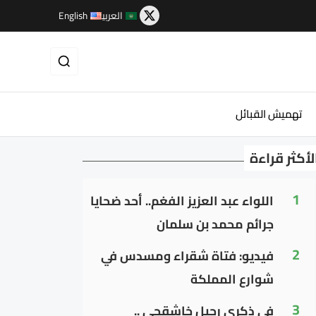
العربية
English
تهميش القبائل
لأكثر قراءة
1
اللواء عبد العزيز الفغم.. أحد ضحايا
جرائم محمد بن سلمان
2
فيديو: فتاة شقراء ومسدس في
شوارع المملكة
3
في ذكرى رحيل خاشقجي ..