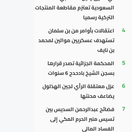
السعودية تعتزم مقاطعة المنتجات
التركية رسميا
4
اعتقالات بأوامر من بن سلمان
تستهدف عسكريين موالين لمحمد
بن نايف
5
المحكمة الجزائية تصدر قرارها
بسجن الشيخ بادحدح 6 سنوات
6
عزل معتقلة الرأي لجين الهذلول
يضاعف محنتها
7
فضائح عبدالرحمن السديس بين
تسيس منبر الحرم المكي إلى
الفساد المالي