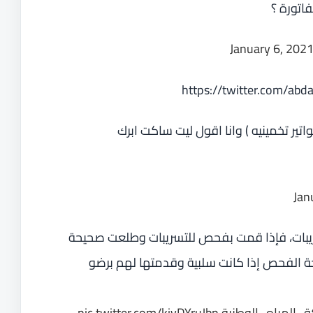
فاتورة ؟
January 6, 202
https://twitter.com/ab
تير تخمينيه ) وانا اقول ليت ساكت ابرك
Jan
ريبات، فإذا قمت بفحص للتسريبات وطلعت صحيحة
جة الفحص إذا كانت سلبية وقدمتها لهم برضو
_المياه_الوطنية
pic.twitter.com/kivDYruJbp