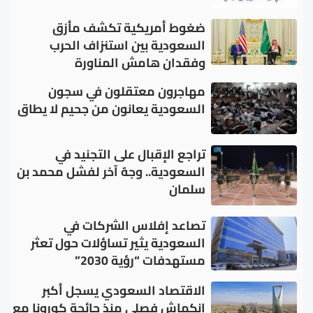
ضغوط أمريكية تكشف مأزق
السعودية بين استنزاف الحرب
وفقدان هامش المناورة
مهاجرون معتقلون في سجون
السعودية يعانون من جحيم لا يطاق
تراجع الإقبال على التجنيد في
السعودية.. وجهٌ آخر لفشل محمد بن
سلمان
تصاعد إفلاس الشركات في
السعودية يثير تساؤلات حول تعثر
مستهدفات “رؤية 2030”
الاقتصاد السعودي يسجل أكبر
انكماش فصلي منذ جائحة كورونا مع