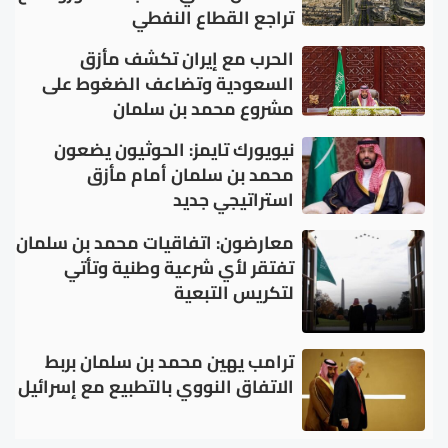
تراجع القطاع النفطي
الحرب مع إيران تكشف مأزق
السعودية وتضاعف الضغوط على
مشروع محمد بن سلمان
نيويورك تايمز: الحوثيون يضعون
محمد بن سلمان أمام مأزق
استراتيجي جديد
معارضون: اتفاقيات محمد بن سلمان
تفتقر لأي شرعية وطنية وتأتي
لتكريس التبعية
ترامب يهين محمد بن سلمان بربط
الاتفاق النووي بالتطبيع مع إسرائيل