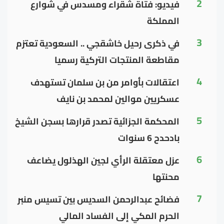
2
فيديو: فتاة شقراء ومسدس في شوارع
المملكة
3
في ذكرى رحيل خاشقجي .. السعودية تعتزم
مقاطعة المنتجات التركية رسميا
4
اعتقالات بأوامر من بن سلمان تستهدف
عسكريين موالين لمحمد بن نايف
5
المحكمة الجزائية تصدر قرارها بسجن الشيخ
بادحدح 6 سنوات
6
عزل معتقلة الرأي لجين الهذلول يضاعف
محنتها
7
فضائح عبدالرحمن السديس بين تسيس منبر
الحرم المكي إلى الفساد المالي