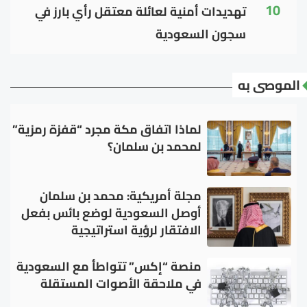
10
تهديدات أمنية لعائلة معتقل رأي بارز في
سجون السعودية
الموصى به
لماذا اتفاق مكة مجرد “قفزة رمزية”
لمحمد بن سلمان؟
مجلة أمريكية: محمد بن سلمان
أوصل السعودية لوضع بائس بفعل
الافتقار لرؤية استراتيجية
منصة “إكس” تتواطأ مع السعودية
في ملاحقة الأصوات المستقلة