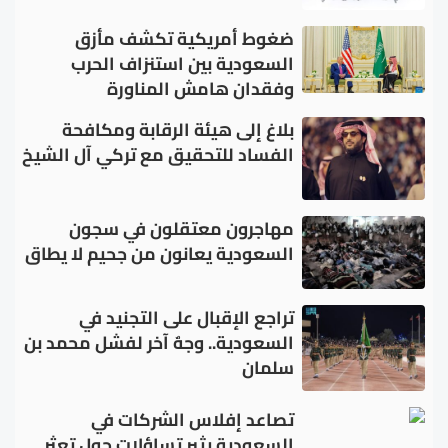
ضغوط أمريكية تكشف مأزق
السعودية بين استنزاف الحرب
وفقدان هامش المناورة
بلاغ إلى هيئة الرقابة ومكافحة
الفساد للتحقيق مع تركي آل الشيخ
مهاجرون معتقلون في سجون
السعودية يعانون من جحيم لا يطاق
تراجع الإقبال على التجنيد في
السعودية.. وجهٌ آخر لفشل محمد بن
سلمان
تصاعد إفلاس الشركات في
السعودية يثير تساؤلات حول تعثر