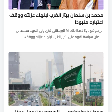
محمد بن سلمان يبتز الغرب لإنهاء عزلته ووقف
اعتباره منبوذا
أبرز موقع Middle East Eye البريطاني تبني ولي العهد محمد بن
سلمان سياسة تقوم على ابتزاز الغرب لإنهاء عزلته ووقف...
وسط تخبط حكومي.. السعودية تسجل عجزا