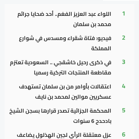
1
اللواء عبد العزيز الفغم.. أحد ضحايا جرائم
محمد بن سلمان
2
فيديو: فتاة شقراء ومسدس في شوارع
المملكة
3
في ذكرى رحيل خاشقجي .. السعودية تعتزم
مقاطعة المنتجات التركية رسميا
4
اعتقالات بأوامر من بن سلمان تستهدف
عسكريين موالين لمحمد بن نايف
5
المحكمة الجزائية تصدر قرارها بسجن الشيخ
بادحدح 6 سنوات
6
عزل معتقلة الرأي لجين الهذلول يضاعف