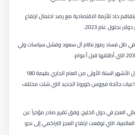
فاقم حاد للأزمة الاقتصادية مع رصد احتمال ارتفاع
ة في ظل فساد رموز نظام آل سعود وفشل سياسات ولي
وسجلت دول الخليج عجزاً مالياً متفاقما خلال الأشهر الستة الأولى من العام الجاري بقيمة 180
وتداعيات جائحة فيروس كورونا الجديد التي شلت مختلف
ية وحدها بنحو 55% من إجمالي العجز في دول الخليج، وفق تقرير صادر مؤخراً عن
العالمية، التي توقعت ارتفاع العجز التراكمي إلى نحو