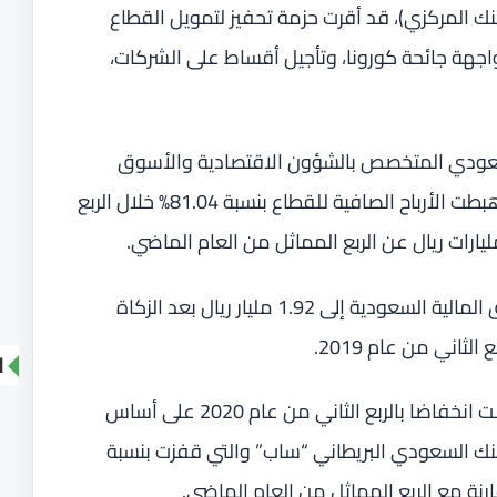
 المركزي)، قد أقرت حزمة تحفيز لتمويل القطاع
 (13.3 مليار دولار) لمواجهة جائحة كورونا، وتأجيل أقساط على الشركات،
سعودي المتخصص بالشؤون الاقتصادية والأسوق
والأسهم، استندت لإفصاحات البنوك، فقد هبطت الأرباح الصافية للقطاع بنسبة 81.04% خلال الربع
وتراجع صافي أرباح 11 بنكا مدرجا في السوق المالية السعودية إلى 1.92 مليار ريال بعد الزكاة
ا
وتأثرت أرباح القطاع بنتائج 7 بنوك والتي سجلت انخفاضا بالربع الثاني من عام 2020 على أساس
لبنك السعودي البريطاني “ساب” والتي قفزت بنسبة