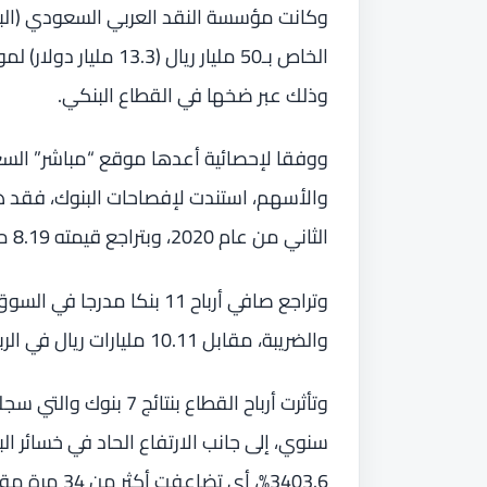
وكانت مؤسسة النقد العربي السعودي (البنك
الخاص بـ50 مليار ريال
وذلك عبر ضخها في القطاع البنكي.
ووفقا لإحصائية أعدها موقع “مباشر” ال
الثاني من عام 2020، وبتراجع قيمته 8.19 مليارات ريال عن الربع المماثل من العام الماضي.
والضريبة، مقابل 10.11 مليارات ريال في الربع الثاني من عام 2019.
سنوي، إلى جانب الارتفاع الحاد في خسائر ا
3403.6%، أي تضاعفت أكثر من 34 مرة مقارنة مع الربع المماثل من العام الماضي.