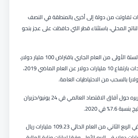
زات تفاوتت من دولة إلى أخرى بالمنطقة في النصف
15% و25% من إجمالي الناتج المحلي، باستثناء قطر التي حافظت على عجز بنحو
وتمت تغطية عجز دول الخليج خلال الأشهر الستة الأولى من العام الجاري باقتراض 100 مليار دولار،
منها حوالي 60.3 مليار دولار على شكل سندات بارتفاع 10 مليارات دولار عن العام الماضي 2019،
وتوقع صندوق النقد الدولي، في أحدث تقاريره حول آفاق الاقتصاد العالمي في 24 يونيو/حزيران
% في 2020.
وبلغ العجز التراكمي في ميزانية السعودية في الربع الثاني من العام الحالي 109.23 مليارات ريال