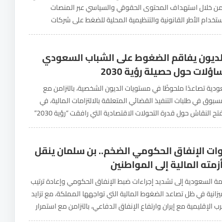
ن خلال استهداف المحتوى الحقوقي والسياسي عبر المنصات
ستخدام الأطر القانونية والتنظيمية المحلية للضغط على شركات
 وحملها على حجب أو تقييد حسابات تعود لمدافعين عن...
الديون يفاقم الضغوط على الشباب السعودي
لات حول حصيلة رؤية 2030
دية تصاعدًا ملحوظًا في مستويات الديون الشخصية، بالتزامن مع
مسبوق في طلبات التنفيذ القضائي المتعلقة بالالتزامات المالية، في
تطور يعيد فتح النقاش حول قدرة التحولات الاقتصادية التي رافقت “رؤية 2030”
وعودها بتحسين مستويات المعيشة، وخفض...
ات الإنفاق الحكومي الضخم.. بن سلمان ينقل
زمته المالية إلى المواطنين
مة السعودية إلى تشديد إجراءات ضبط الإنفاق الحكومي وإعادة ترتيب
يزانية في ظل تصاعد الضغوط المالية التي تواجهها المملكة، مع تزايد
رب الإقليمية مع إيران وارتفاع الإنفاق الدفاعي، بالتزامن مع استمرار
ي وتباطؤ تنفيذ عدد من...