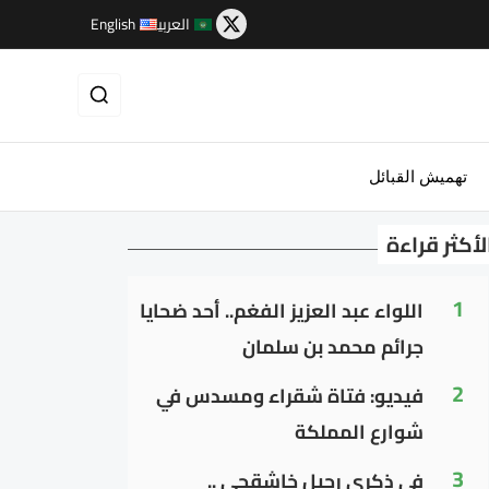
العربية
English
تهميش القبائل
لأكثر قراءة
1
اللواء عبد العزيز الفغم.. أحد ضحايا
جرائم محمد بن سلمان
2
فيديو: فتاة شقراء ومسدس في
شوارع المملكة
3
في ذكرى رحيل خاشقجي ..