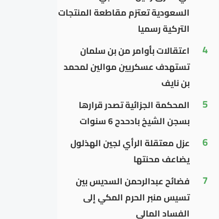
السعودية تعتزم مقاطعة المنتجات
التركية رسميا
4
اعتقالات بأوامر من بن سلمان
تستهدف عسكريين موالين لمحمد
بن نايف
5
المحكمة الجزائية تصدر قرارها
بسجن الشيخ بادحدح 6 سنوات
6
عزل معتقلة الرأي لجين الهذلول
يضاعف محنتها
7
فضائح عبدالرحمن السديس بين
تسيس منبر الحرم المكي إلى
الفساد المالي