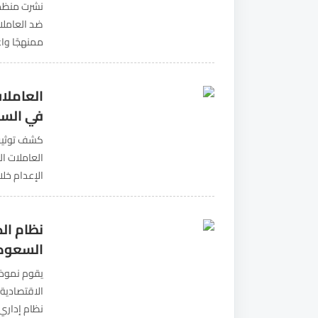
نشرت منظمة
ضد العاملا
ممنهجًا وا
العمل سلطة
العاملات
في الس
كشف توثيق 
العاملات ا
الإعدام خلا
النظام القض
نظام الك
السعودي
يقوم نموذج
الاقتصادية
نظام إداري 