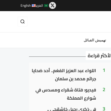
العربية
English
تهميش القبائل
لأكثر قراءة
1
اللواء عبد العزيز الفغم.. أحد ضحايا
جرائم محمد بن سلمان
2
فيديو: فتاة شقراء ومسدس في
شوارع المملكة
3
في ذكرى رحيل خاشقجي ..