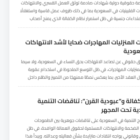
 حقوقية دولية شهادات صادمة توثق العمل القسري والانتهاكات
ت الفلبينيات في السعودية بما في ذلك ظروف عمل قاسية واستغلالًا
عتداءات جنسية في ظل استمرار نظام الكفالة الذي يمنح أصحاب
 شبه مطلقة على حياة العاملات...
 المنزليات المهاجرات ضحايا لأشد الانتهاكات
عودية
حقوقي عن تصاعد الانتهاكات بحق النساء في السعودية، ولا سيما
لمنزليات المهاجرات، في ظل التوسع الملحوظ في استخدام عقوبة
ل العقد الأخير، بما يعكس نمطًا ممنهجًا من التمييز والظلم داخل
ائي. وأظهر توثيق صادر عن...
فالة و”عبودية القرن”: تناقضات التنمية
ة تحت المجهر
 التنمية في السعودية على تناقضات جوهرية بين الطموحات
 الضخمة والانتهاكات المستمرة لحقوق العمالة الوافدة، في ظل
وقانوني يواجه انتقادات متزايدة بشأن فعاليته وعدالته. ويبدأ هذا