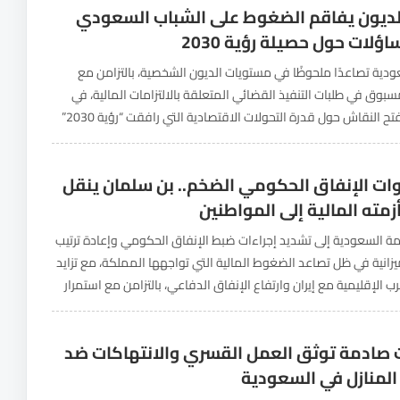
الديون يفاقم الضغوط على الشباب السعودي
لات حول حصيلة رؤية 2030
دية تصاعدًا ملحوظًا في مستويات الديون الشخصية، بالتزامن مع
مسبوق في طلبات التنفيذ القضائي المتعلقة بالالتزامات المالية، في
تطور يعيد فتح النقاش حول قدرة التحولات الاقتصادية التي رافقت “رؤية 2030”
وعودها بتحسين مستويات المعيشة، وخفض...
ات الإنفاق الحكومي الضخم.. بن سلمان ينقل
زمته المالية إلى المواطنين
مة السعودية إلى تشديد إجراءات ضبط الإنفاق الحكومي وإعادة ترتيب
يزانية في ظل تصاعد الضغوط المالية التي تواجهها المملكة، مع تزايد
رب الإقليمية مع إيران وارتفاع الإنفاق الدفاعي، بالتزامن مع استمرار
ي وتباطؤ تنفيذ عدد من...
صادمة توثق العمل القسري والانتهاكات ضد
المنازل في السعودية