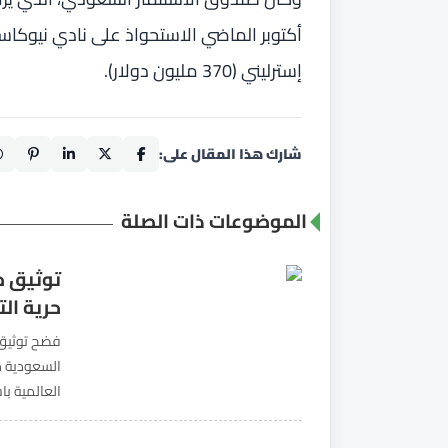
إسترليني (370 مليون دولار).
شارك هذا المقال على:
الموضوعات ذات الصلة
توثيق ح
حرية ال
فضح توثيق 
السعودية م
العالمية با
التكنولوجيا