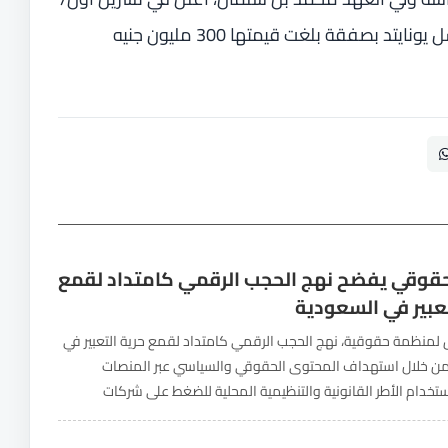
أكتوبر الماضي الاستحواذ على نادي نيوكاسل يونايتد بصفقة بلغت قيمتها 300 مليون جنيه
قوقي يفضح نهج الحجب الرقمي كامتداد لقمع
تعبير في السعودية
لمنظمة حقوقية، نهج الحجب الرقمي كامتداد لقمع حرية التعبير في
ن خلال استهداف المحتوى الحقوقي والسياسي عبر المنصات
ستخدام الأطر القانونية والتنظيمية المحلية للضغط على شركات
 وحملها على حجب أو تقييد حسابات تعود لمدافعين عن...