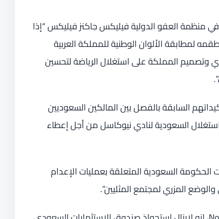
ي منظمة العفو الدولية فيليكس جاكنز فيليكس “إذا
طقمه لمطابقة الألوان الوطنية للمملكة العربية
 وتصميم المملكة على استغلال الرياضة لتحسين
.
داتهم السابقة بالفصل بين المالكين السعوديين
 استغلال السعودية لنادي نيوكاسل من أجل إعطاء
ت الحكومة السعودية المتعلقة بعمليات الإعدام
وضع المزري لمجتمع المثليين”.
من جهته قال موقع Nothing but Newcastle، إنه لايزال استحواذ صندوق الاستثمارات السعودي