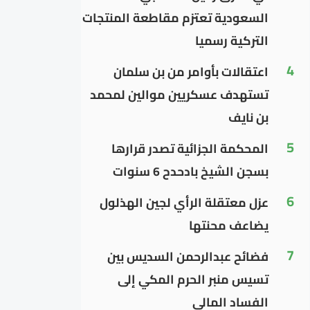
السعودية تعتزم مقاطعة المنتجات
التركية رسميا
4
اعتقالات بأوامر من بن سلمان
تستهدف عسكريين موالين لمحمد
بن نايف
5
المحكمة الجزائية تصدر قرارها
بسجن الشيخ بادحدح 6 سنوات
6
عزل معتقلة الرأي لجين الهذلول
يضاعف محنتها
7
فضائح عبدالرحمن السديس بين
تسيس منبر الحرم المكي إلى
الفساد المالي