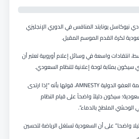
ادي نيوكاسل يونايتد المنافس في الدوري الإنجليزي
ودية لكرة القدم الموسم المقبل.
، انتقادات واسعة في وسائل إعلام أوروبية تعتبر أن
 سيكون بمثابة لوحة إعلانية للنظام السعودي.
ونقلت صحيفة الغارديان البريطانية عن منظمة العفو الدولية AMNESTY، قولها بأنه “إذا ارتدى
ودية؛ سيكون دليلاً واضحاً على قيام النظام
 الوحشي الملطخ بالدماء”.
لا واضحا” على أن السعودية تستغل الرياضة لتحسين
.