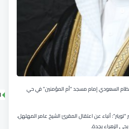
ظام السعودي إمام مسجد “أم المؤمنين” في حي
ا
تويتر”: أنباء عن اعتقال المقرئ الشيخ عامر المهلهل،
حي الزهراء بجدة.