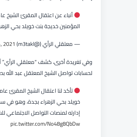
المؤمنين خديجة بنت خويلد بحي الزهر
— معتقلي الرأي (@m3takl)
4, 2021
وفي تغريدة أخرى، كشف “معتقلي الرأي” أن
لحسابات تواصل الشيخ المعتقل عبد الله بص
تأكد لنا اعتقال الشيخ المقرئ عام
خويلد بحي الزهراء بجدة، وهو في سج
إدارته لمنصات التواصل الاجتماعي للش
pic.twitter.com/No48g8QbDw