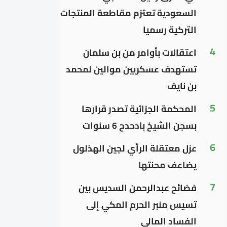
السعودية تعتزم مقاطعة المنتجات
التركية رسميا
4
اعتقالات بأوامر من بن سلمان
تستهدف عسكريين موالين لمحمد
بن نايف
5
المحكمة الجزائية تصدر قرارها
بسجن الشيخ بادحدح 6 سنوات
6
عزل معتقلة الرأي لجين الهذلول
يضاعف محنتها
7
فضائح عبدالرحمن السديس بين
تسيس منبر الحرم المكي إلى
الفساد المالي