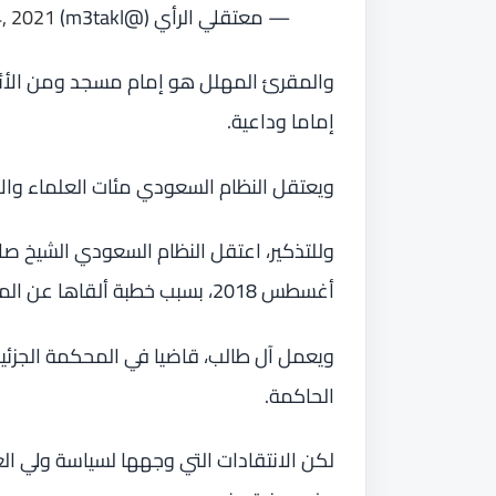
— معتقلي الرأي (@m3takl)
4, 2021
والمقرئ المهلل هو إمام مسجد ومن الأئ
إماما وداعية.
ويعتقل النظام السعودي مئات العلماء والأ
أغسطس 2018، بسبب خطبة ألقاها عن المنكرات ووجوب إنكارها على فاعلها.
ويعمل آل طالب، قاضيا في المحكمة الجزئية 
الحاكمة.
لكن الانتقادات التي وجهها لسياسة ولي ا