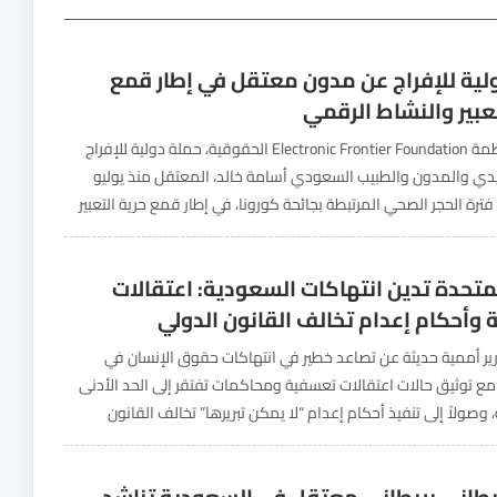
لية للإفراج عن مدون معتقل في إطار قمع
عبير والنشاط الرقمي
أطلقت منظمة Electronic Frontier Foundation الحقوقية، حملة دولية للإفراج
يدي والمدون والطبيب السعودي أسامة خالد، المعتقل منذ يوليو
لال فترة الحجر الصحي المرتبطة بجائحة كورونا، في إطار قمع حرية التعبير
قمي. وتأتي الحملة بعد تثبيت حكم بالسجن...
لمتحدة تدين انتهاكات السعودية: اعتقالات
وأحكام إعدام تخالف القانون الدولي
ر أممية حديثة عن تصاعد خطير في انتهاكات حقوق الإنسان في
مع توثيق حالات اعتقالات تعسفية ومحاكمات تفتقر إلى الحد الأدنى
 وصولاً إلى تنفيذ أحكام إعدام “لا يمكن تبريرها” تخالف القانون
د فريق العمل المعني...