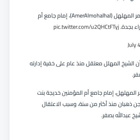
أنباء عن اعتقال المقرئ الشيخ عامر المهلهل (AmerAlmohalhal)، إمام جامع أم
اء بجدة.
pic.twitter.com/u2QHCtFTyj
July 
 الشيخ المهلل معتقل منذ عام على خفية إدارته
فر.
ر المهلهل، إمام جامع أم المؤمنين خديجة بنت
ن ذهبان منذ أكثر من سنة، وسبب الاعتقال
يخ عبدالله بصفر.