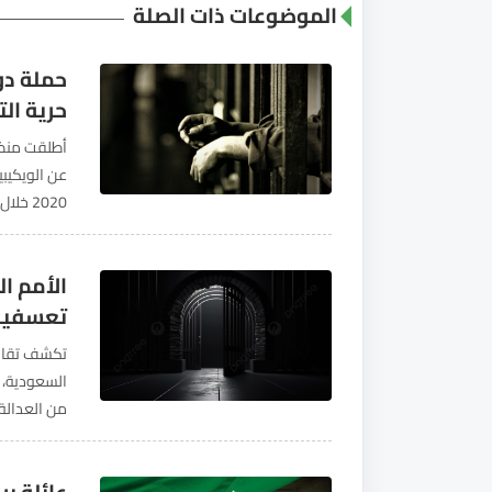
الموضوعات ذات الصلة
حملة دو
حرية الت
عن الويكيب
2020 خ
والنشاط الر
الأمم ا
تعسفية 
تكشف تقاري
السعودية، 
من العدالة،
الدولي. وأك