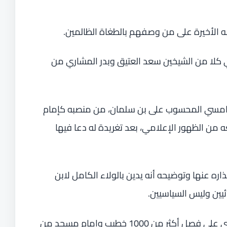
 الأخيرة على من وصفهم بالطغاة الظالمين.
ام السعودي كلا من الشيخين سعد العتيق وبدر المشاري من
صالح المغامسي المحسوب على بن سلمان، من منصبه كإمام
 من الظهور الإعلامي، بعد تغريدة له دعا فيها
ه عنها وتوضيحه أنه يدين بالولاء الكامل لابن
ئيين وليس السياسيين.
ومنذ بداية عام 2021 أقدم النظام السعودي على فصل أكثر من 1000 خطيب وإمام مسجد من