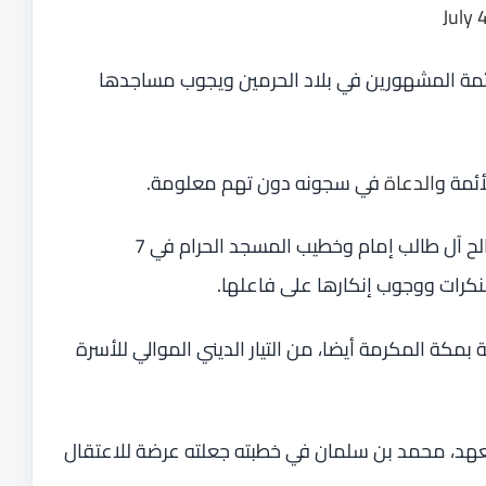
July 
مة المشهورين في بلاد الحرمين ويجوب مساجدها
ئمة و
الدعاة
في سجونه دون تهم معلومة.
وللتذكير، اعتقل النظام السعودي الشيخ صالح آل طالب إمام وخطيب المسجد الحرام في 7
بمكة المكرمة أيضا، من التيار الديني الموالي للأسرة
لعهد، محمد بن سلمان في خطبته جعلته عرضة للاعتقال