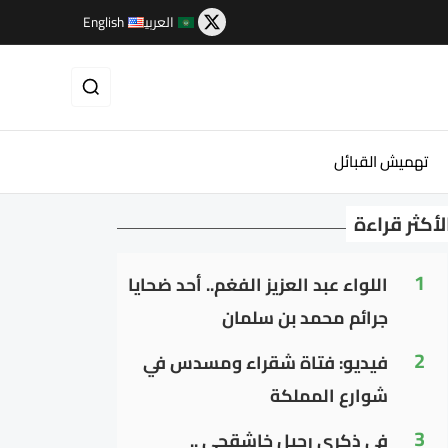
العربية
English
تهميش القبائل
لأكثر قراءة
1
اللواء عبد العزيز الفغم.. أحد ضحايا
جرائم محمد بن سلمان
2
فيديو: فتاة شقراء ومسدس في
شوارع المملكة
3
في ذكرى رحيل خاشقجي ..