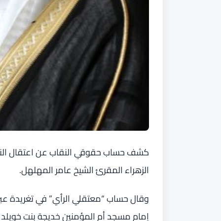
كشف حساب حقوقي النقاب عن اعتقال الن
الزهراء المقرئ الشيخ عامر المهلهل.
وقال حساب “معتقلي الرأي” في تغريدة عبر “
إمام مسجد أم المؤمنين خديجة بنت خويلد ب