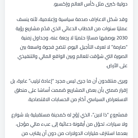
دولية كبرى مثل كأس العالم وإكسبو.
وقد شكل الاعتراف صدمة سياسية وإعلامية، لأنه ينسف
عمليًا سنوات من الخطاب الدعائي الذي قدّم مشاريع رؤية
2030 بوصفها مسارًا حتميًا لا رجعة عنه، وجداول زمنية
“صارمة” لا تعرف التأجيل. اليوم، تتضح فجوة واسعة بين
الصورة التي سُوّقت للعالم وبين الواقع المالي والتنفيذي
على الأرض.
ويرى منتقدون أن ما جرى ليس مجرد “إعادة ترتيب” عابرة، بل
إقرار ضمني بأن بعض المشاريع صُممت أساسًا على منطق
الاستعراض السياسي أكثر من الحسابات الاقتصادية.
فمشروع “ذا لاين”، الذي رُوّج له كمدينة مستقبلية بلا شوارع
ولا سيارات، تحوّل من أيقونة دعائية إلى عبء مالي مؤجل،
بعدما استنزف مليارات الدولارات من دون أن يقترب من