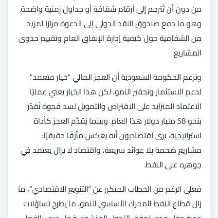
من دون أن تُترجم إلى أرقام شفافة أو جداول زمنية واضحة.
وهو ما دفع صندوق النقد الدولي إلى الدعوة مرارًا لمزيد
من الشفافية حول كيفية إدارة الإنفاق العام وتقييم جدوى
المشاريع.
وتزعم الحكومة السعودية أن العجز المالي “خيار متعمد”
لدعم الاستثمار وتحفيز النمو، لكن هذا الخيار يعني عمليًا
الاعتماد المتزايد على الاقتراض والتمويل لسد فجوة تُقدّر
بنحو 58 مليار دولار هذا العام. وبينما يُقدَّم العجز كأداة
استراتيجية، يرى اقتصاديون أنه يعكس مأزقًا حقيقيًا:
مشاريع ضخمة بلا عوائد سريعة، واقتصاد لا يزال يعتمد في
جوهره على النفط.
فعلى الرغم من الخطاب المتكرر عن “التنويع الاقتصادي”، ما
زال قطاع النفط المحرك الأساسي للنمو، ما يطرح تساؤلات
جدية حول مدى تحقق التحول المنشود. فهل جرى بالفعل