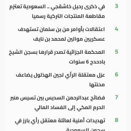
3
في ذكرى رحيل خاشقجي .. السعودية تعتزم
مقاطعة المنتجات التركية رسميا
4
اعتقالات بأوامر من بن سلمان تستهدف
عسكريين موالين لمحمد بن نايف
5
المحكمة الجزائية تصدر قرارها بسجن الشيخ
بادحدح 6 سنوات
6
عزل معتقلة الرأي لجين الهذلول يضاعف
محنتها
7
فضائح عبدالرحمن السديس بين تسيس منبر
الحرم المكي إلى الفساد المالي
8
تهديدات أمنية لعائلة معتقل رأي بارز في
سجون السعودية