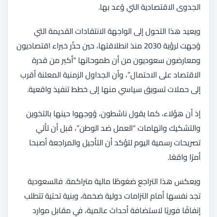
الجدوى الاقتصادية التي وُعد بها.
ويعيد هذا التحول إلى الواجهة الانتقادات القديمة التي
وُجهت لرؤية 2030 منذ انطلاقتها، حين حذّر خبراء اقتصاديون
ومعارضون سعوديون من أن طموحاتها “أكبر من قدرة
الاقتصاد على الاحتمال”، وأن الجداول الزمنية المعلنة أقرب
إلى حملات تسويق سياسي منها إلى خطط تنفيذ واقعية.
إذ أن هؤلاء، كما يقول ناشطون، وُوجهوا حينها بالتخوين
والتشكيك واتهامات “العمل ضد الوطن”، قبل أن تأتي
تصريحات رسمية اليوم لتؤكد أن التأجيل والمراجعة أصبحا
أمرًا واقعًا.
ويعكس هذا التراجع ضغوطًا مالية متراكمة. فالسعودية
تجد نفسها أمام التزامات دولية ضخمة، وبنية تحتية تتطلب
إنفاقًا فوريًا لاستضافة أحداث عالمية، في مقابل موارد