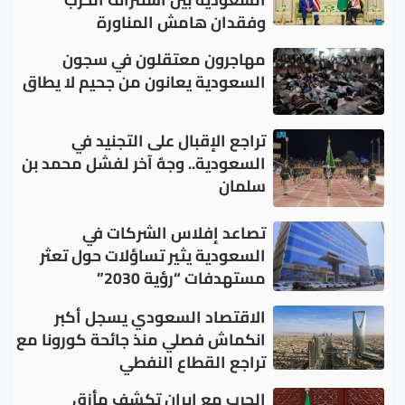
وفقدان هامش المناورة
مهاجرون معتقلون في سجون
السعودية يعانون من جحيم لا يطاق
تراجع الإقبال على التجنيد في
السعودية.. وجهٌ آخر لفشل محمد بن
سلمان
تصاعد إفلاس الشركات في
السعودية يثير تساؤلات حول تعثر
مستهدفات “رؤية 2030”
الاقتصاد السعودي يسجل أكبر
انكماش فصلي منذ جائحة كورونا مع
تراجع القطاع النفطي
الحرب مع إيران تكشف مأزق