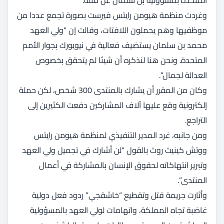
وغردت منظمة هيومن رايتس فيرست بصورة تجمع عددا من
موظفيها وهم يحملون اللافتات، وقالت إن “ولي العهد
محمد بن سلمان يستضيف فعالية في نيويورك بجوار الأمم
المتحدة. ونحن هنا لنذكره أن شيئا لم يتحقق بخصوص
العدالة لجمال”.
وكان من المقرر أن يشارك بالمنتدى 300 شخص، لكن حملة
إلكترونية وقع عليها آلاف المشاركين دفعت الكثيرين إلى
التراجع.
ومن جانبه، غرد المدير التنفيذي لمنظمة هيومن رايتس
ووتش كينيث روث بالقول “لن أشارك في تجميل ولي العهد
وتبرير انتهاكاته لحقوق الإنسان بالمشاركة في أعمال
المنتدى”.
وأثارت جريمة قتل وتقطيع “خاشقجي” ردود فعل دولية
غاضبة تجاه المملكة، واتهامات لولي العهد بالمسؤولية