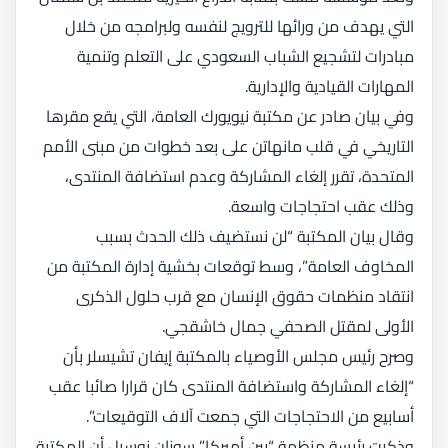
التي يهدف من ورائها للترويج لنفسه ولبرامجه من خلال
مبادرات لتشجيع الشباب السعودي على التعلم وتنمية
المهارات القيادية والإدارية.
وفي بيان صادر عن مكتبة نيويورك العامة، التي يقع مقرها
التاريخي في قلب مانهاتن على بعد خطوات من مبنى الأمم
المتحدة، تقرر إلغاء المشاركة وعدم استضافة المنتدى،
وذلك عقب احتجاجات واسعة.
وقال بيان المكتبة “لن نستضيف ذلك الحدث بسبب
المخاوف العامة”، وسط توقعات بخشية إدارة المكتبة من
انتقاد منظمات حقوق الإنسان مع قرب حلول الذكرى
الأولى لمقتل الصحفي جمال خاشقجي.
وصرح رئيس مجلس الأوصياء بالمكتبة إيفان تشيسلر بأن
“إلغاء المشاركة واستضافة المنتدى كان قرارا صائبا عقب
أسابيع من الاحتجاجات التي جمعت آلاف التوقيعات”.
وذكرت رئيسة منظمة “بين أميركا” سوزان نوسيل أن المكتبة