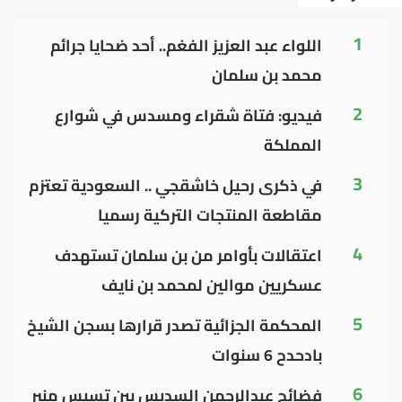
1
اللواء عبد العزيز الفغم.. أحد ضحايا جرائم
محمد بن سلمان
2
فيديو: فتاة شقراء ومسدس في شوارع
المملكة
3
في ذكرى رحيل خاشقجي .. السعودية تعتزم
مقاطعة المنتجات التركية رسميا
4
اعتقالات بأوامر من بن سلمان تستهدف
عسكريين موالين لمحمد بن نايف
5
المحكمة الجزائية تصدر قرارها بسجن الشيخ
بادحدح 6 سنوات
6
فضائح عبدالرحمن السديس بين تسيس منبر