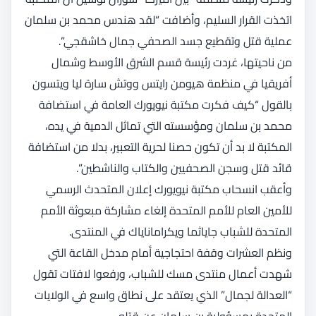
اتخذت القرار السليم، وأضافت “لقد هندس محمد بن سلمان
عملية قتل وتقطيع جسد الصحفي جمال خاشقجي”.
من ناحيتها، غردت رئيسة قسم الشرق الأوسط وشمال
أفريقيا في منظمة هيومن رايتس ووتش سارة ليا ويتسون
بالقول “كيف فكرت مكتبة نيويورك العامة في استضافة
محمد بن سلمان ومؤسسته التي تماثل الدمية في يده،
المكتبة لا بد أن تكون حصنا لحرية التعبير، بدلا من استضافة
قائد قتل وسجن الصحفيين والكتاب والناشطين”.
وأعقب انسحاب مكتبة نيويورك إعلان المتحدث الرسمي
للأمين العام للأمم المتحدة إلغاء مشاركة مبعوثة الأمم
المتحدة للشباب جاياثما ويكراماناياك في المنتدى.
ونظم العشرات وقفة احتجاجية أمام مدخل القاعة التي
شهدت أعمال منتدى مسك للشباب، ورفعوا لافتات تقول
“العدالة لجمال” الذي يعتقد على نطاق واسع في الولايات
المتحدة بمسؤولية بن سلمان عن قتله.