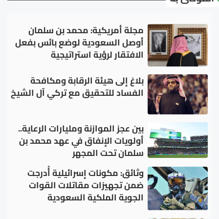
مجلة أمريكية: محمد بن سلمان
أوصل السعودية لوضع بائس بفعل
الافتقار لرؤية استراتيجية
بلاغ إلى هيئة الرقابة ومكافحة
الفساد للتحقيق مع تركي آل الشيخ
بين عجز الموازنة ومليارات الرعاية..
أولويات الإنفاق في عهد محمد بن
سلمان تحت المجهر
وثائق: مكونات إسرائيلية أُدرجت
ضمن تجهيزات مقاتلات القوات
الجوية الملكية السعودية