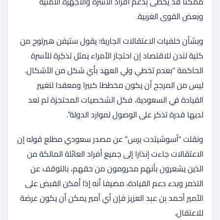
ممكنا قد يحظى بدعم أفراد الأسرة والأجهزة الأمنية
وبعض القوى الغربية.
وبشأن خلفيات الاعتقالات الجارية؛ يقول ستيفن هيرتوج من
كلية لندن للاقتصاد إن احتجاز الأمراء يمثل تذكِرة للأسرة
الحاكمة “بعدم تخطي ولي العهد بأي شكل من الأشكال.
ليس من المرجح أن يكون مخططا كبيرا ومعقدا لتغيير
القيادة في السعودية، فكل الشخصيات المحتجزة لم تعد
لديها قدرة تذكر على الوصول لموارد الدولة”.
ونقلت “أسوشيتدت برس” عن مصدر سعودي مطلع قوله إن
الاعتقالات جاءت إنذارا إلى جميع أفراد العائلة المالكة من
الذين يشعرون بأنهم محرومون من حقهم، بالتوقف عن
التذمر وبدء دعم القيادة، مضيفا أنه إذا أمكن القبض على
الأمير أحمد بن عبد العزيز فإن أي أمير يمكن أن يكون عرضة
للاعتقال.