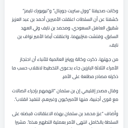
وكانت صحيفتا “وول ستريت جورنال” و”نيويورك تايمز”
كشفتا عن أن السلطات اعتقلت الأميرين أحمد بن عبد العزيز
شقيقِ العاهل السعودي، ومحمد بن نايف ولي ِالعهد
السابق، وفتشت منزليهما، واعتقلت أيضا الأمير نواف بن
نايف.
من جهتها، ذكرت وكالة رويترز العالمية للأنباء أن احتجاز
الأمراء الثلاثة البارزين جاء بدعوى التخطيط لانقلاب حسب ما
ذكرته مصادر مطلعة على الأمر.
وقال مصدر إقليمي إن بن سلمان “اتهمهم بإجراء اتصالات
مع قوى أجنبية، منها الأميركيون وغيرهم، لتنفيذ انقلاب”.
وأضاف “عزز محمد بن سلمان بهذه الاعتقالات قبضته على
السلطة بالكامل. انتهى الأمر بعملية التطهير هذه”. مشيرا