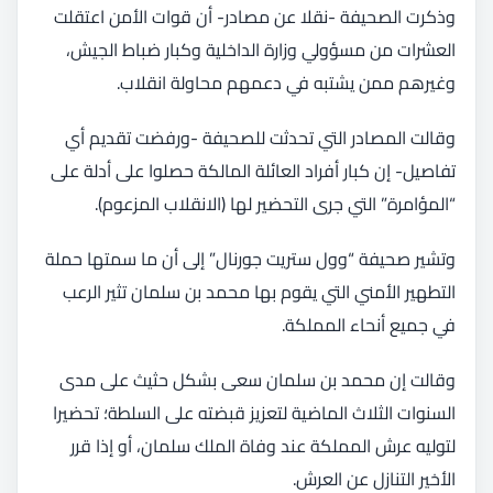
وذكرت الصحيفة -نقلا عن مصادر- أن قوات الأمن اعتقلت
العشرات من مسؤولي وزارة الداخلية وكبار ضباط الجيش،
وغيرهم ممن يشتبه في دعمهم محاولة انقلاب.
وقالت المصادر التي تحدثت للصحيفة -ورفضت تقديم أي
تفاصيل- إن كبار أفراد العائلة المالكة حصلوا على أدلة على
“المؤامرة” التي جرى التحضير لها (الانقلاب المزعوم).
وتشير صحيفة “وول ستريت جورنال” إلى أن ما سمتها حملة
التطهير الأمني التي يقوم بها محمد بن سلمان تثير الرعب
في جميع أنحاء المملكة.
وقالت إن محمد بن سلمان سعى بشكل حثيث على مدى
السنوات الثلاث الماضية لتعزيز قبضته على السلطة؛ تحضيرا
لتوليه عرش المملكة عند وفاة الملك سلمان، أو إذا قرر
الأخير التنازل عن العرش.