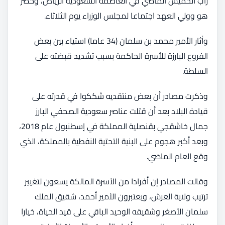
راب الخميس الماضي في العاصمة السعودية الرياض، وحضر
هو وولي العهد اجتماعا لمجلس الوزراء يوم الثلاثاء.
وأثار الأمير محمد بن سلمان (34 عاما) استياء بين بعض
الفروع البارزة للأسرة الحاكمة بسبب تشديد قبضته على
السلطة.
وذكرت مصادر أن بعض منتقديه شككوا في قدرته على
قيادة البلاد بعد أن قتلت عناصر سعودية الصحفي البارز
جمال خاشقجي بقنصلية المملكة في إسطنبول عام 2018،
وبعد أكبر هجوم على البنية التحتية النفطية بالمملكة، الذي
وقع العام الماضي.
وقالت المصادر إن أفرادا من الأسرة المالكة يسعون لتغيير
ترتيب ولاية العرش، ويعتبرون الأمير أحمد، شقيق الملك
سلمان الأصغر وشقيقه الوحيد الباقي على قيد الحياة، خيارا