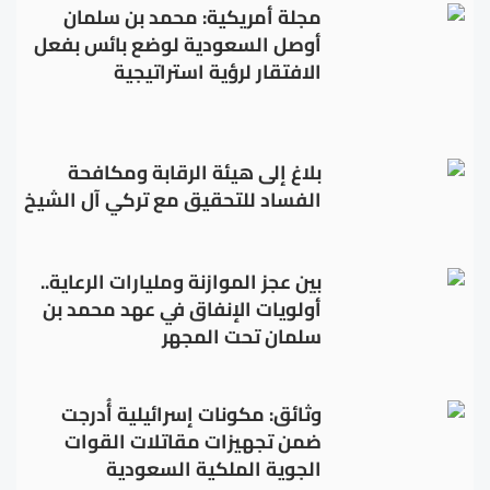
مجلة أمريكية: محمد بن سلمان
أوصل السعودية لوضع بائس بفعل
الافتقار لرؤية استراتيجية
بلاغ إلى هيئة الرقابة ومكافحة
الفساد للتحقيق مع تركي آل الشيخ
بين عجز الموازنة ومليارات الرعاية..
أولويات الإنفاق في عهد محمد بن
سلمان تحت المجهر
وثائق: مكونات إسرائيلية أُدرجت
ضمن تجهيزات مقاتلات القوات
الجوية الملكية السعودية