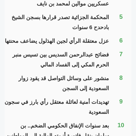
عسكريين موالين لمحمد بن نايف
5
المحكمة الجزائية تصدر قرارها بسجن الشيخ
بادحدح 6 سنوات
6
عزل معتقلة الرأي لجين الهذلول يضاعف محنتها
7
فضائح عبدالرحمن السديس بين تسيس منبر
الحرم المكي إلى الفساد المالي
8
منشور على وسائل التواصل قد يقود زوار
السعودية إلى السجن
9
تهديدات أمنية لعائلة معتقل رأي بارز في سجون
السعودية
10
بعد سنوات الإنفاق الحكومي الضخم.. بن
سلمان ينقل فاتورة أزمته المالية إلى المواطنين