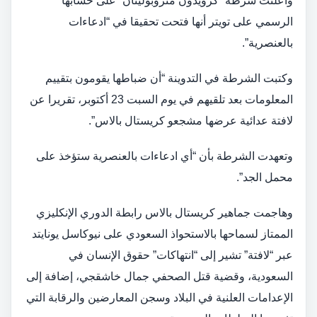
وأعلنت شرطة “كرويدون متروبوليتان” على حسابها
الرسمي على تويتر أنها فتحت تحقيقا في “ادعاءات
بالعنصرية”.
وكتبت الشرطة في التدوينة “أن ضباطها يقومون بتقييم
المعلومات بعد تلقيهم في يوم السبت 23 أكتوبر، تقريرا عن
لافتة عدائية عرضها مشجعو كريستال بالاس”.
وتعهدت الشرطة بأن “أي ادعاءات بالعنصرية ستؤخذ على
محمل الجد”.
وهاجمت جماهير كريستال بالاس رابطة الدوري الإنكليزي
الممتاز لسماحها بالاستحواذ السعودي على نيوكاسل يونايتد
عبر “لافتة” تشير إلى “انتهاكات” حقوق الإنسان في
السعودية، وقضية قتل الصحفي جمال خاشقجي، إضافة إلى
الإعدامات العلنية في البلاد وسجن المعارضين والرقابة التي