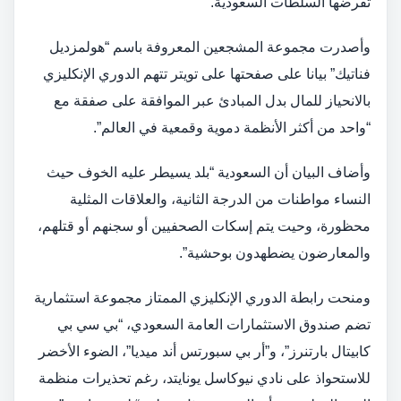
تفرضها السلطات السعودية.
وأصدرت مجموعة المشجعين المعروفة باسم “هولمزديل
فناتيك” بيانا على صفحتها على تويتر تتهم الدوري الإنكليزي
بالانحياز للمال بدل المبادئ عبر الموافقة على صفقة مع
“واحد من أكثر الأنظمة دموية وقمعية في العالم”.
وأضاف البيان أن السعودية “بلد يسيطر عليه الخوف حيث
النساء مواطنات من الدرجة الثانية، والعلاقات المثلية
محظورة، وحيت يتم إسكات الصحفيين أو سجنهم أو قتلهم،
والمعارضون يضطهدون بوحشية”.
ومنحت رابطة الدوري الإنكليزي الممتاز مجموعة استثمارية
تضم صندوق الاستثمارات العامة السعودي، “بي سي بي
كابيتال بارتنرز”، و”أر بي سبورتس أند ميديا”، الضوء الأخضر
للاستحواذ على نادي نيوكاسل يونايتد، رغم تحذيرات منظمة