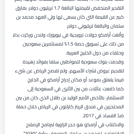
التقدير المنخفض لقيمتها البالغة 1.7 تريليون دولار، بفارق
كبير عن القيمة التي كان يسعى لها ولي العهد محمد بن
سلمان والبالغة تريليوني دولار.
وألغت أرامكو جولات ترويجية في نيويورك ولندن وركزت بدلا
من ذلك على تسويق حصة 1.5% لمستثمرين سعوديين
وحلفاء من دول الخليج العربية.
وقدمت بنوك سعودية للمواطنين سلفا بفوائد زهيدة
لتقديم عروض لشراء الأسهم، ولم تفصح الرياض عن شيء
فيما يتعلق بموعد أو مكان إدراج أرامكو في الخارج.
كما دُفعت عائلات من بين الأثرى في السعودية إلى
الاستثمار، بالأخص الأمير الوليد بن طلال الذي كان من بين
المحتجزين في فندق الريتز كارلتون في الرياض خلال حملة
ضدّ الفساد في 2017.
والاكتتاب في أرامكو هو حجر الزاوية لبرنامج الإصلاح
الاقتصادي لمحمد بن سلمان المعروف برؤية “2030”.