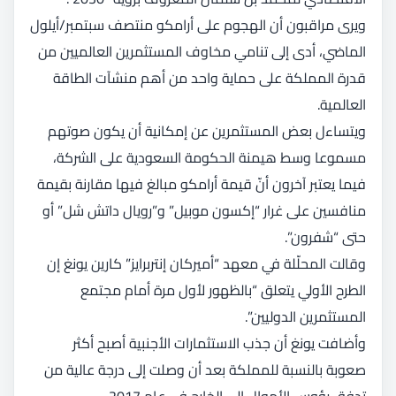
ويرى مراقبون أن الهجوم على أرامكو منتصف سبتمبر/أيلول
الماضي، أدى إلى تنامي مخاوف المستثمرين العالميين من
قدرة المملكة على حماية واحد من أهم منشآت الطاقة
العالمية.
ويتساءل بعض المستثمرين عن إمكانية أن يكون صوتهم
مسموعا وسط هيمنة الحكومة السعودية على الشركة،
فيما يعتبر آخرون أنّ قيمة أرامكو مبالغ فيها مقارنة بقيمة
منافسين على غرار “إكسون موبيل” و”رويال داتش شل” أو
حتى “شفرون”.
وقالت المحلّلة في معهد “أميركان إنتربرايز” كارين يونغ إن
الطرح الأولي يتعلق “بالظهور لأول مرة أمام مجتمع
المستثمرين الدوليين”.
وأضافت يونغ أن جذب الاستثمارات الأجنبية أصبح أكثر
صعوبة بالنسبة للمملكة بعد أن وصلت إلى درجة عالية من