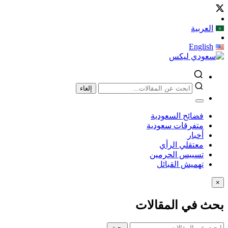
العربية
English
إلغاء
فضائح السعودية
متفرقات سعودية
أخبار
معتقلي الرأي
تسييس الحرمين
تهميش القبائل
×
بحث في المقالات
بحث