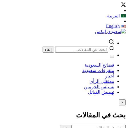
العربية
English
إلغاء
فضائح السعودية
متفرقات سعودية
أخبار
معتقلي الرأي
تسييس الحرمين
تهميش القبائل
×
بحث في المقالات
بحث