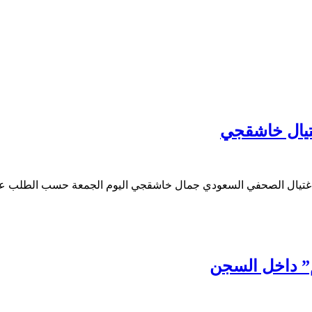
غتيال خاشقجي
” داخل السجن