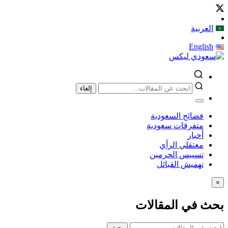
العربية
English
إلغاء
فضائح السعودية
متفرقات سعودية
أخبار
معتقلي الرأي
تسييس الحرمين
تهميش القبائل
×
بحث في المقالات
بحث